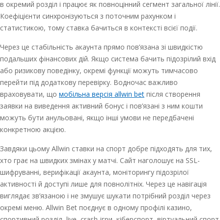
в окремий розділ і працює як повноцінний сегмент загальної лінії.
Коефіцієнти синхронізуються з поточним рахунком і
статистикою, тому ставка бачиться в контексті всієї події.
Через це стабільність акаунта прямо пов’язана зі швидкістю
подальших фінансових дій. Якщо система бачить підозрілий вхід
або ризикову поведінку, окремі функції можуть тимчасово
перейти під додаткову перевірку. Водночас важливо
враховувати, що
мобільна версія allwin bet
після створення
заявки на виведення активний бонус і пов’язані з ним кошти
можуть бути анульовані, якщо інші умови не передбачені
конкретною акцією.
Завдяки цьому Allwin ставки на спорт добре підходять для тих,
хто грає на швидких змінах у матчі. Сайт наголошує на SSL-
шифруванні, верифікації акаунта, моніторингу підозрілої
активності й доступі лише для повнолітніх. Через це навігація
виглядає зв’язаною і не змушує шукати потрібний розділ через
окремі меню. Allwin Bet поєднує в одному профілі казино,
спортивний розділ, live, crash-ігри, кіберспорт, віртуальний спорт