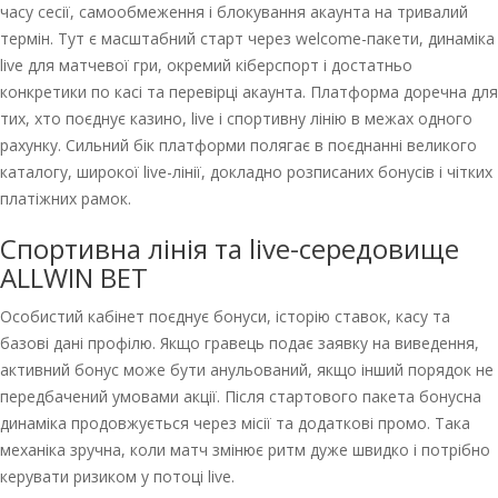
часу сесії, самообмеження і блокування акаунта на тривалий
термін. Тут є масштабний старт через welcome-пакети, динаміка
live для матчевої гри, окремий кіберспорт і достатньо
конкретики по касі та перевірці акаунта. Платформа доречна для
тих, хто поєднує казино, live і спортивну лінію в межах одного
рахунку. Сильний бік платформи полягає в поєднанні великого
каталогу, широкої live-лінії, докладно розписаних бонусів і чітких
платіжних рамок.
Спортивна лінія та live-середовище
ALLWIN BET
Особистий кабінет поєднує бонуси, історію ставок, касу та
базові дані профілю. Якщо гравець подає заявку на виведення,
активний бонус може бути анульований, якщо інший порядок не
передбачений умовами акції. Після стартового пакета бонусна
динаміка продовжується через місії та додаткові промо. Така
механіка зручна, коли матч змінює ритм дуже швидко і потрібно
керувати ризиком у потоці live.