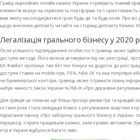
Гравці ліцензійних онлайн казино України отримують повний право
елементів вказує на серйозність платформи та її орієнтованіст
мав змогу насолоджуватися грою будь-де та будь-коли. Про всі д
щодо внесення депозиту читайте на сторінці депозиту Казино Ю
Легалізація грального бізнесу у 2020 р
Після успішного підтвердження особистості гравець може здійсню
доступні методи. Його можна активувати під час реєстрації, прот
БК Фавбет пропонує такі беттінг-бонуси на додаток до реєстраці
доступні ставки на mobile-ігри, FIFA, NBA 2K та інші популярні к
чи букмекерської контори, гравець може отримати повну інформаці
набув чинності Закон України №768-IX «Про державне регулювання
Для гравців це означає ще більш прозорі умови гри та кращий зах
останні роки стала ліквідація Комісії з регулювання азартних іго
підписання закону «Про заборону грального бізнесу в Україні». Ус
перешкод. У країні працювали казино, зали ігрових автоматів, бу
ігор в Україні відбулося багато змін.