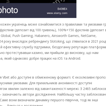
ому кожен українець може ознайомитися з правилами та умовами гр
іспінів (депозит від 100 гривень), 100%+150 фріспінів (депозит 
s Global, Push Gaming, Habanero, Ainsworth Games, NetGame,
4 року внаслідок ребрендингу Slotoking, що з’явилася в 2021 році
 й ефективну службу підтримки, бездоганну репутацію платформ
ьно протестувавши казино, ми прийшли до висновку, що нам
, який однаково добре працює на iOS та Android.
я Vbet або доступні в обмеженому форматі. Є ексклюзивні пропоз
усними умовами. Для прихильників анонімності доступні
гом хвилин залежно від завантаженості мережі. З 2465 заблоко
», – зазначають автори дослідження. Найбільшу частку заблокован
 Саме вони визначили динаміку першого півріччя, тоді як інші
 – йдеться у дослідженні.