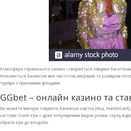
Атмосфера справжнього казино створюється завдяки багатокаме
пояснюється балансом між частотою виграшів та розміром потенці
турніри з призовими фондами.
GGbet – онлайн казино та ста
Ви можете використовувати банківські картки (Visa, MasterCard), 
системи. Crash-ігри є дуже популярними видом розваг серед відв
обрати ігри до вподоби.