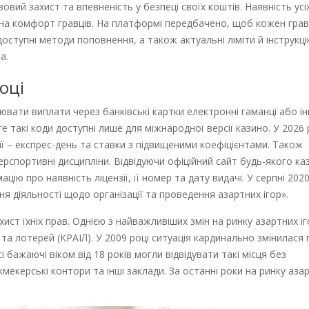
вий захист та впевненість у безпеці своїх коштів. Наявність усі
ь на комфорт гравців. На платформі передбачено, щоб кожен гра
оступні методи поповнення, а також актуальні ліміти й інструкц
а.
оці
вати виплати через банківські картки електронні гаманці або ін
е такі коди доступні лише для міжнародної версії казино. У 2026 
ї – експрес-день та ставки з підвищеними коефіцієнтами. Також
іберспортивні дисципліни. Відвідуючи офіційний сайт будь-якого ка
ю про наявність ліцензії, її номер та дату видачі. У серпні 202
 діяльності щодо організації та проведення азартних ігор».
ист їхніх прав. Однією з найважливіших змін на ринку азартних іг
р та лотерей (КРАІЛ). У 2009 році ситуація кардинально змінилася 
і бажаючі віком від 18 років могли відвідувати такі місця без
кмекерські контори та інші заклади. За останні роки на ринку аза