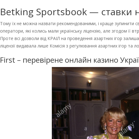
Betking Sportsbook — ставки 
Тому їх не можна назвати рекомендованими, і краще зупинити сві
оператори, які колись мали українську ліцензію, але згодом її вт
Проте всі дозволи від КРАІЛ на проведення азартних ігор залишаю
ліцензії видавала лише Комісія з регулювання азартних ігор та 
First – перевірене онлайн казино Укра