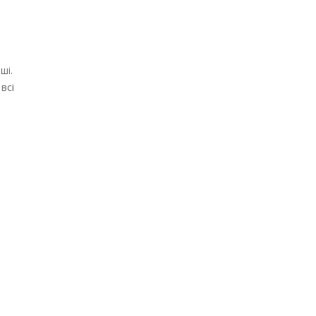
ші.
всі