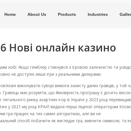
Home
About Us
Products
Industries
Galle
26 Нові онлайн казино
іншим хобі. Якщо гемблер стикнувся з ігровою залежністю та усві
овно не доступні лише ігри з реальними дилерами.
ов’язані виконувати суворі вимоги захисту даних гравців, у той ч
и. Гравець має розуміти, що ймовірність програшу є досить висок
яг легального ринку азартних ігор в Україні у 2023 році перевищив
і. Вже у 2021-му році КРАІЛ видала перші ліцензії операторам Кос
жимі гра працює на тих самих алгоритмах, але ви не
льний спосіб побачити як виглядає гра, вивчити символи, та ін