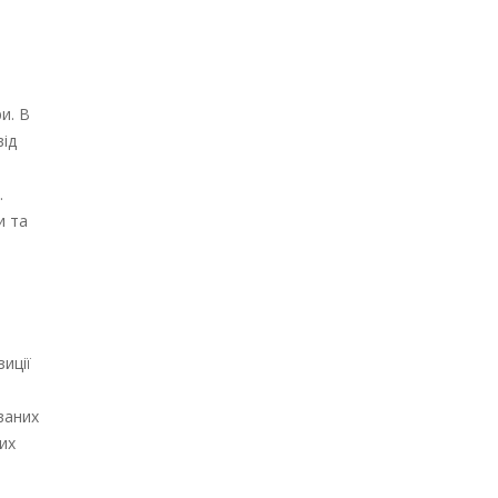
и. В
від
.
и та
иції
ваних
их