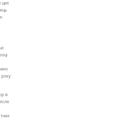
х цих
вець
ію
ші
році
зино
0 року
ор в
після
ртних