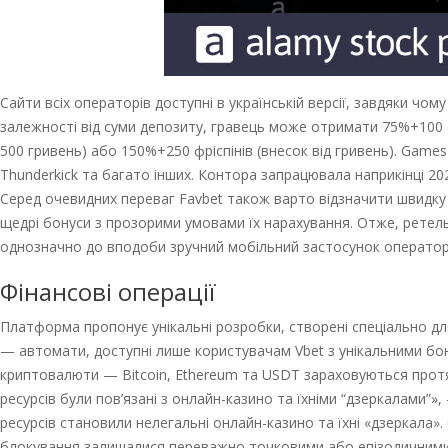
Сайти всіх операторів доступні в українській версії, завдяки ч
залежності від суми депозиту, гравець може отримати 75%+100 фр
500 гривень) або 150%+250 фріспінів (внесок від гривень). Game
Thunderkick та багато інших. Контора запрацювала наприкінці 202
Серед очевидних переваг Favbet також варто відзначити швидку
щедрі бонуси з прозорими умовами їх нарахування. Отже, ретел
однозначно до вподоби зручний мобільний застосунок оператора
Фінансові операції
Платформа пропонує унікальні розробки, створені спеціально дл
— автомати, доступні лише користувачам Vbet з унікальними бон
криптовалюти — Bitcoin, Ethereum та USDT зараховуються протя
ресурсів були пов’язані з онлайн-казино та їхніми “дзеркалами”
ресурсів становили нелегальні онлайн-казино та їхні «дзеркала».
блокування залишалися переважно точковими або епізодичними»,