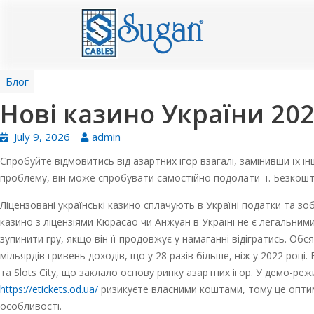
Блог
Нові казино України 20
July 9, 2026
admin
Спробуйте відмовитись від азартних ігор взагалі, замінивши їх 
проблему, він може спробувати самостійно подолати її. Безкошт
Ліцензовані українські казино сплачують в Україні податки та зоб
казино з ліцензіями Кюрасао чи Анжуан в Україні не є легальним
зупинити гру, якщо він її продовжує у намаганні відігратись. Обс
мільярдів гривень доходів, що у 28 разів більше, ніж у 2022 роц
та Slots City, що заклало основу ринку азартних ігор. У демо-ре
https://etickets.od.ua/
ризикуєте власними коштами, тому це оптима
особливості.