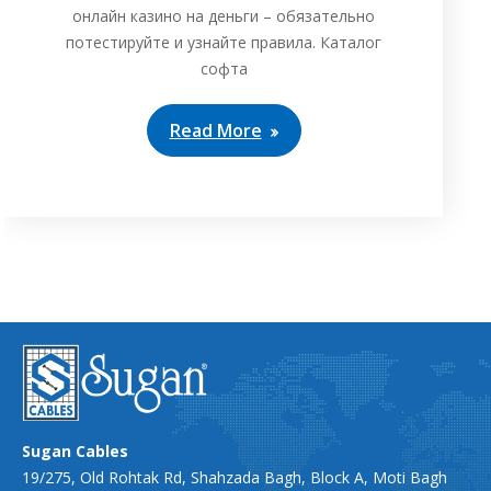
онлайн казино на деньги – обязательно
потестируйте и узнайте правила. Каталог
софта
Read More
Sugan Cables
19/275, Old Rohtak Rd, Shahzada Bagh, Block A, Moti Bagh