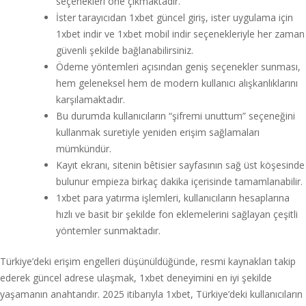
seçenekleri öne çıkmaktadır.
İster tarayıcıdan 1xbet güncel giriş, ister uygulama için
1xbet indir ve 1xbet mobil indir seçenekleriyle her zaman
güvenli şekilde bağlanabilirsiniz.
Ödeme yöntemleri açısından geniş seçenekler sunması,
hem geleneksel hem de modern kullanıcı alışkanlıklarını
karşılamaktadır.
Bu durumda kullanıcıların “şifremi unuttum” seçeneğini
kullanmak suretiyle yeniden erişim sağlamaları
mümkündür.
Kayıt ekranı, sitenin bêtisier sayfasının sağ üst köşesinde
bulunur empieza birkaç dakika içerisinde tamamlanabilir.
1xbet para yatırma işlemleri, kullanıcıların hesaplarına
hızlı ve basit bir şekilde fon eklemelerini sağlayan çeşitli
yöntemler sunmaktadır.
Türkiye’deki erişim engelleri düşünüldüğünde, resmi kaynakları takip
ederek güncel adrese ulaşmak, 1xbet deneyimini en iyi şekilde
yaşamanın anahtarıdır. 2025 itibarıyla 1xbet, Türkiye’deki kullanıcıların