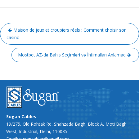
Maison de jeux et croupiers réels : Comment choisir son
casino
Mostbet AZ-də Bahis Seçimləri və İhtimalları Anlamaq
Sugan Cables
19/275, Old Rohtak Rd, Shahzada Bagh, Block A, Moti Bagh
West, Industrial, Delhi, 110035
Email:
sugancables@gmail.com