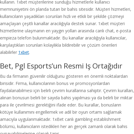
kullanın. 1xbet müşterilerine sunduğu hizmetlerle kullanıcı
memnuniyetini ön planda tutan bir bahis sitesidir. Müşteri hizmetleri,
kullanıcıların yaşadıkları sorunları hızlı ve etkili bir şekilde çözmeyi
amaçlayan çeşitli kanallar aracılığıyla destek sunar. 1xbet müşteri
hizmetlerine ulaşmanın en yaygın yolları arasında canlı chat, e-posta
empieza telefon bulunmaktadır. Bu kanallar aracılığıyla kullanıcılar,
karşılaştıkları sorunları kolaylıkla bildirebilir ve çözüm önerileri
alabilirler
1xbet
.
Bet, Pgl Esports’un Resmi Iş Ortağıdır
Bu da firmanın güvenilir olduğunu gösteren en önemli noktalardan
birisidir. Firma, kullanıcılarının bonus ve promosyonlardan
faydalanabilmesi için belirli çevrim kurallarına sahiptir. Çevrim kuralları,
alınan bonusun belirli bir sayıda bahis yapılması ya da belirli bir miktar
para ile çevrilmesi gerektiğini ifade eder. Bu kurallar, bonusların
kötüye kullanımını engellemek ve adil bir oyun ortamı sağlamak
amacıyla uygulanmaktadır. 1xBet canlı gambling establishment
bölümü, kullanıcıların istedikleri her an gerçek zamanlı olarak bahis
oynayabilmelerine olanak tanır.