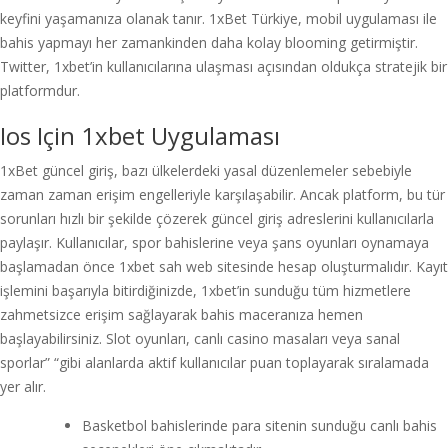
keyfini yaşamanıza olanak tanır. 1xBet Türkiye, mobil uygulaması ile
bahis yapmayı her zamankinden daha kolay blooming getirmiştir.
Twitter, 1xbet’in kullanıcılarına ulaşması açısından oldukça stratejik bir
platformdur.
Ios Için 1xbet Uygulaması
1xBet güncel giriş, bazı ülkelerdeki yasal düzenlemeler sebebiyle
zaman zaman erişim engelleriyle karşılaşabilir. Ancak platform, bu tür
sorunları hızlı bir şekilde çözerek güncel giriş adreslerini kullanıcılarla
paylaşır. Kullanıcılar, spor bahislerine veya şans oyunları oynamaya
başlamadan önce 1xbet sah web sitesinde hesap oluşturmalıdır. Kayıt
işlemini başarıyla bitirdiğinizde, 1xbet’in sunduğu tüm hizmetlere
zahmetsizce erişim sağlayarak bahis maceranıza hemen
başlayabilirsiniz. Slot oyunları, canlı casino masaları veya sanal
sporlar” “gibi alanlarda aktif kullanıcılar puan toplayarak sıralamada
yer alır.
Basketbol bahislerinde para sitenin sunduğu canlı bahis