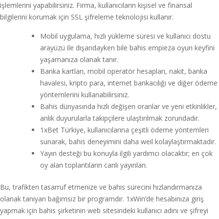
işlemlerini yapabilirsiniz. Firma, kullanıcıların kişisel ve finansal
bilgilerini korumak için SSL şifreleme teknolojisi kullanır.
Mobil uygulama, hızlı yükleme süresi ve kullanıcı dostu
arayüzü ile dışarıdayken bile bahis empieza oyun keyfini
yaşamanıza olanak tanır.
Banka kartları, mobil operatör hesapları, nakit, banka
havalesi, kripto para, internet bankacılığı ve diğer ödeme
yöntemlerini kullanabilirsiniz.
Bahis dünyasında hızlı değişen oranlar ve yeni etkinlikler,
anlık duyurularla takipçilere ulaştırılmak zorundadır.
1xBet Türkiye, kullanıcılarına çeşitli ödeme yöntemleri
sunarak, bahis deneyimini daha weil kolaylaştırmaktadır.
Yayın desteği bu konuyla ilgili yardımcı olacaktır; en çok
oy alan toplantıların canlı yayınları.
Bu, trafikten tasarruf etmenize ve bahis sürecini hızlandırmanıza
olanak tanıyan bağımsız bir programdır. 1xWin’de hesabınıza giriş
yapmak için bahis şirketinin web sitesindeki kullanıcı adını ve şifreyi