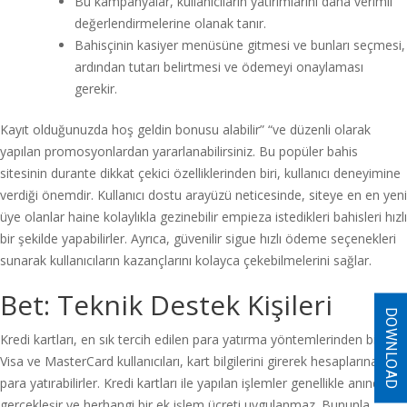
Bu kampanyalar, kullanıcıların yatırımlarını daha verimli
değerlendirmelerine olanak tanır.
Bahisçinin kasiyer menüsüne gitmesi ve bunları seçmesi,
ardından tutarı belirtmesi ve ödemeyi onaylaması
gerekir.
Kayıt olduğunuzda hoş geldin bonusu alabilir” “ve düzenli olarak
yapılan promosyonlardan yararlanabilirsiniz. Bu popüler bahis
sitesinin durante dikkat çekici özelliklerinden biri, kullanıcı deneyimine
verdiği önemdir. Kullanıcı dostu arayüzü neticesinde, siteye en en yeni
üye olanlar haine kolaylıkla gezinebilir empieza istedikleri bahisleri hızlı
bir şekilde yapabilirler. Ayrıca, güvenilir sigue hızlı ödeme seçenekleri
sunarak kullanıcıların kazançlarını kolayca çekebilmelerini sağlar.
Bet: Teknik Destek Kişileri
DOWNLOAD
Kredi kartları, en sık tercih edilen para yatırma yöntemlerinden biridir.
Visa ve MasterCard kullanıcıları, kart bilgilerini girerek hesaplarına
para yatırabilirler. Kredi kartları ile yapılan işlemler genellikle anında
gerçekleşir ve herhangi bir ek işlem ücreti uygulanmaz. Bununla