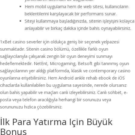
Hem mobil uygulama hem de web sitesi, kullanıcıların
beklentilerini karşılayacak bir performans sunar.
Siteyi kullanmaya başladığınızda, sitenin işleyişini kolayca
anlayabilir ve birkaç dakika içinde bahis oynayabilirsiniz.
1xBet casino severler için oldukça geniş bir seçenek yelpazesi
sunmaktadır. Sitenin casino bölümü, özellikle farklı oyun
sağlayıcılarıyla çalışarak zengin bir oyun deneyimi sunmayı
hedeflemektedir. NetEnt, Microgaming, Betsoft gibi tanınmış oyun
sağlayıcılarının yer aldığı platformda, klasik ve contemporary casino
oyunlarına erişebilirsiniz. Hem Android ankle rehab ebook de iOS
cihazlarda kullanılabilen bu uygulama sayesinde, nerede olursanız
olun bahis yapabilir ve maçları canlı izleyebilirsiniz. Canlı sohbet, e-
posta veya telefon aracılığıyla herhangi bir sorunuzu veya
sorununuzu hızlıca çözebilirsiniz.
İlk Para Yatırma Için Büyük
Bonus