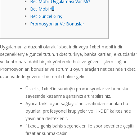
Bet Mobil Uygulaması Var Mı?
Bet Mobil
Bet Güncel Giriş
Promosyonlar Ve Bonuslar
Uygulamanızı düzenli olarak 1xbet indir veya 1xbet mobil indir
seçenekleriyle güncel tutun. 1xbet türkiye, banka kartları, e-cüzdanlar
ve kripto para dahil birçok yöntemle hızlı ve güvenli işlem sağlar.
Promosyonlar, bonuslar ve sorumlu oyun araçları neticesinde 1xbet,
uzun vadede güvenilir bir tercih haline gelir.
Üstelik, 1xbet’in sunduğu promosyonlar ve bonuslar
sayesinde kazanma şansınızı artırabilirsiniz.
Ayrıca farklı oyun sağlayıcıları tarafından sunulan bu
oyunlar, profesyonel krupiyeler ve HI-DEF kalitesinde
yayınlarla desteklenir.
“1xbet, geniş bahis seçenekleri ile spor severlere çeşitli
fırsatlar sunmaktadır.