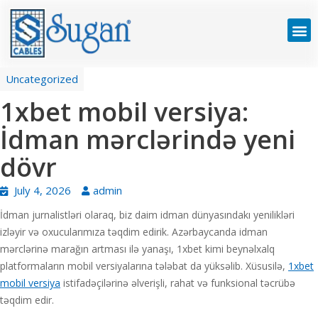
Uncategorized
1xbet mobil versiya:
İdman mərclərində yeni
dövr
July 4, 2026
admin
İdman jurnalistləri olaraq, biz daim idman dünyasındakı yenilikləri
izləyir və oxucularımıza təqdim edirik. Azərbaycanda idman
mərclərinə marağın artması ilə yanaşı, 1xbet kimi beynəlxalq
platformaların mobil versiyalarına tələbat da yüksəlib. Xüsusilə,
1xbet
mobil versiya
istifadəçilərinə əlverişli, rahat və funksional təcrübə
təqdim edir.