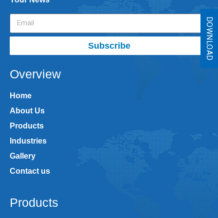
DOWNLOAD
Subscribe
Overview
Home
About Us
Products
Industries
Gallery
Contact us
Products