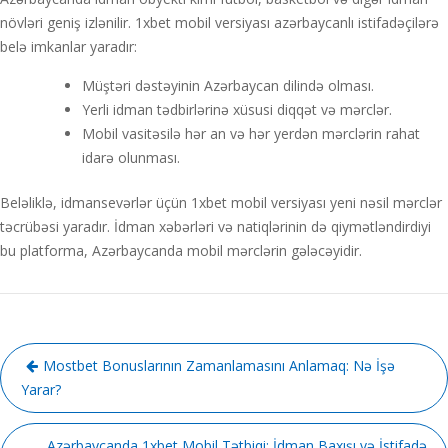
növləri geniş izlənilir. 1xbet mobil versiyası azərbaycanlı istifadəçilərə
belə imkanlar yaradır:
Müştəri dəstəyinin Azərbaycan dilində olması.
Yerli idman tədbirlərinə xüsusi diqqət və mərclər.
Mobil vasitəsilə hər an və hər yerdən mərclərin rahat
idarə olunması.
Beləliklə, idmansevərlər üçün 1xbet mobil versiyası yeni nəsil mərclər
təcrübəsi yaradır. İdman xəbərləri və natiqlərinin də qiymətləndirdiyi
bu platforma, Azərbaycanda mobil mərclərin gələcəyidir.
Mostbet Bonuslarının Zamanlamasını Anlamaq: Nə İşə
Yarar?
Azərbaycanda 1xbet Mobil Tətbiqi: İdman Baxışı və İstifadə