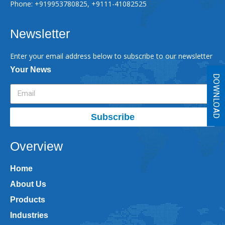
Phone: +919953780825, +9111-41082525
Newsletter
Enter your email address below to subscribe to our newsletter
Your News
DOWNLOAD
Subscribe
Overview
Home
About Us
Products
Industries