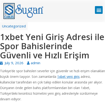
Uncategorized
1xbet Yeni Giriş Adresi ile
Spor Bahislerinde
Güvenli ve Hızlı Erişim
July 9, 2026
admin
Türkiye’de spor bahisleri severler için güvenilir ve hızlı erişim olanakları
büyük önem taşıyor. Son zamanlarda
1xbet yeni giris
adresi,
kullanıcılar tarafından en çok talep edilen konular arasında yer alıyor.
Dünyanın önde gelen bahis platformlarından biri olan 1xbet,
Türkiye’deki kesintisiz hizmetini yeni giriş adresleriyle sürdürmeye
devam ediyor.