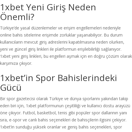
1xbet Yeni Giriş Neden
Önemli?
Türkiye’de yasal düzenlemeler ve erişim engellemeleri nedeniyle
online bahis sitelerine erişimde zorluklar yaşanabiliyor. Bu durum
kullanıcıların mevcut giriş adreslerini kapatılmasına neden olurken,
yeni ve güncel giriş linkleri ile platformun erişilebilirliği sağlanıyor.
1xbet yeni giriş linkleri, bu engelleri aşmak için en doğru çözüm olarak
karşımıza çıkıyor.
1xbet’in Spor Bahislerindeki
Gücü
Bir spor gazetecisi olarak Türkiye ve dünya sporlarını yakından takip
eden biri için, 1xbet platformunun çeşitliliği ve kullanıcı dostu arayüzü
öne çıkıyor. Futbol, basketbol, tenis gibi popüler spor dallarının yanı
sıra, e-spor ve canlı bahis seçenekleri de bahisçilerin ilgisini çekiyor.
1xbet’in sunduğu yüksek oranlar ve geniş bahis seçenekleri, spor