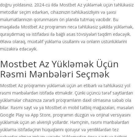
doğru yoldasınız. 2024-cü ildə Mostbet Az yükləmək üçün təhlükəsiz
metodlar seçim edərkən, cihazınızın təhlükəsizliyini və şəxsi
məlumatlarınızın qorunmasını ön planda tutmaq vacibdir. Bu
məqalədə Mostbet Az proqramını necə təhlükəsiz şəkildə yükləmək,
quraşdırmaq və istifadəsi ilə bağlı əsas tövsiyələri təqdim edəcəyik.
Əlavə olaraq, müxtəlif yükləmə üsullarını və onların üstünlüklərini
müzakirə edəcəyik.
Mostbet Az Yükləmək Üçün
Rəsmi Mənbələri Seçmək
Mostbet Az proqramını yükləmək üçün ən etibarlı və təhlükəsiz yol
rəsmi mənbələrdən istifadə etməkdir. Çünki üçüncü tərəf saytlardan
yükləmələr cihazınıza zərərli proqramların daxil olmasına səbəb ola
bilər. Rəsmi sayt və ya Mostbet-in mobil tətbiq mağazaları, məsələn
Google Play və App Store, proqramın düzgün və orijinal versiyasını
yükləmək üçün ən əlverişli yollardır. Həmçinin, rəsmi mənbələrdən
yükləmə istifadəçinin hüquqlarını qoruyur və yeniliklərdən tez
xəbərdar olmaq imkanı yaradır. Yükləmədən öncə saytı və tətbiqi