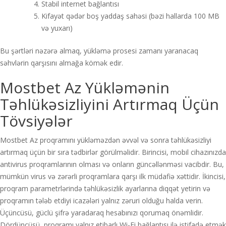
Stabil internet bağlantısı
Kifayət qədər boş yaddaş sahəsi (bəzi hallarda 100 MB
və yuxarı)
Bu şərtləri nəzərə almaq, yükləmə prosesi zamanı yaranacaq
səhvlərin qarşısını almağa kömək edir.
Mostbet Az Yükləmənin
Təhlükəsizliyini Artırmaq Üçün
Tövsiyələr
Mostbet Az proqramını yükləməzdən əvvəl və sonra təhlükəsizliyi
artırmaq üçün bir sıra tədbirlər görülməlidir. Birincisi, mobil cihazınızda
antivirus proqramlarının olması və onların güncəllənməsi vacibdir. Bu,
mümkün virus və zərərli proqramlara qarşı ilk müdafiə xəttidir. İkincisi,
proqram parametrlərində təhlükəsizlik ayarlarına diqqət yetirin və
proqramın tələb etdiyi icazələri yalnız zəruri olduğu halda verin.
Üçüncüsü, güclü şifrə yaradaraq hesabınızı qorumaq önəmlidir.
Dördüncüsü, proqramı yalnız etibarlı Wi-Fi bağlantısı ilə istifadə etmək