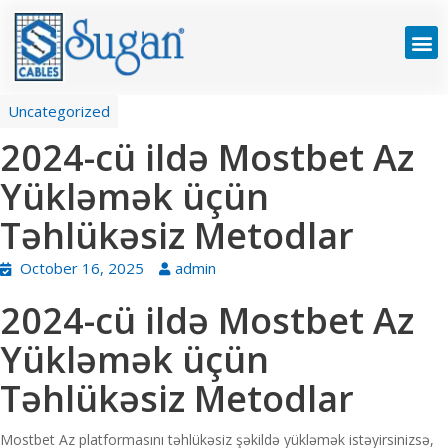
Uncategorized
2024-cü ildə Mostbet Az
Yükləmək üçün
Təhlükəsiz Metodlar
October 16, 2025
admin
2024-cü ildə Mostbet Az
Yükləmək üçün
Təhlükəsiz Metodlar
Mostbet Az platformasını təhlükəsiz şəkildə yükləmək istəyirsinizsə,