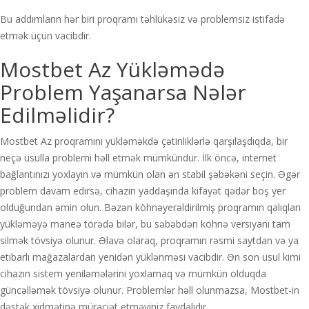
Bu addımların hər biri proqramı təhlükəsiz və problemsiz istifadə
etmək üçün vacibdir.
Mostbet Az Yükləmədə
Problem Yaşanarsa Nələr
Edilməlidir?
Mostbet Az proqramını yükləməkdə çətinliklərlə qarşılaşdıqda, bir
neçə üsulla problemi həll etmək mümkündür. İlk öncə, internet
bağlantınızı yoxlayın və mümkün olan ən stabil şəbəkəni seçin. Əgər
problem davam edirsə, cihazın yaddaşında kifayət qədər boş yer
olduğundan əmin olun. Bəzən köhnəyerəldirilmiş proqramın qalıqları
yükləməyə maneə törədə bilər, bu səbəbdən köhnə versiyanı tam
silmək tövsiyə olunur. Əlavə olaraq, proqramın rəsmi saytdan və ya
etibarlı mağazalardan yenidən yüklənməsi vacibdir. Ən son üsul kimi
cihazın sistem yeniləmələrini yoxlamaq və mümkün olduqda
güncəlləmək tövsiyə olunur. Problemlər həll olunmazsa, Mostbet-in
dəstək xidmətinə müraciət etməyiniz faydalıdır.