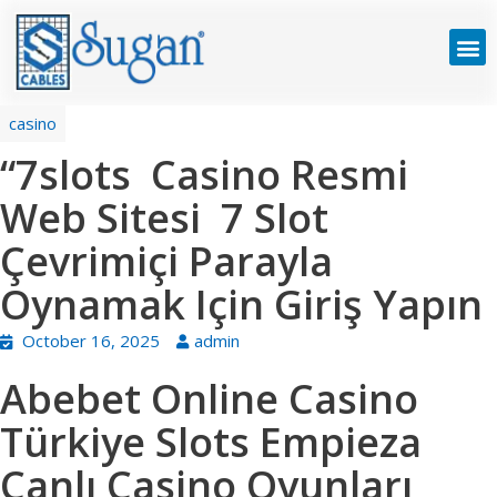
casino
“7slots ️ Casino Resmi
Web Sitesi ️ 7 Slot
Çevrimiçi Parayla
Oynamak Için Giriş Yapın
October 16, 2025
admin
Abebet Online Casino
Türkiye Slots Empieza
Canlı Casino Oyunları