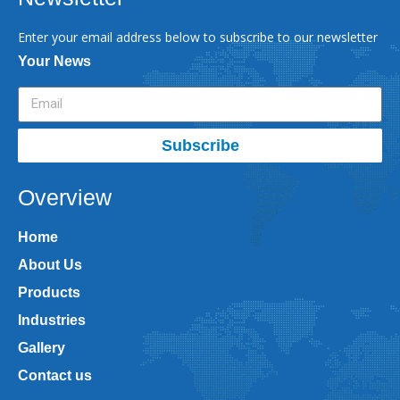
Enter your email address below to subscribe to our newsletter
Your News
Subscribe
Overview
Home
About Us
Products
Industries
Gallery
Contact us