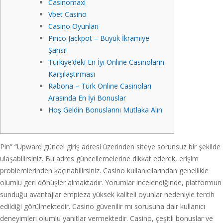
Casinomaxi
Vbet Casino
Casino Oyunları
Pinco Jackpot – Büyük İkramiye
Şansı!
Türkiye’deki En İyi Online Casinoların
Karşılaştırması
Rabona – Türk Online Casinoları
Arasında En İyi Bonuslar
Hoş Geldin Bonuslarını Mutlaka Alın
Pin” “Upward güncel giriş adresi üzerinden siteye sorunsuz bir şekilde
ulaşabilirsiniz. Bu adres güncellemelerine dikkat ederek, erişim
problemlerinden kaçınabilirsiniz. Casino kullanıcılarından genellikle
olumlu geri dönüşler almaktadır. Yorumlar incelendiğinde, platformun
sunduğu avantajlar empieza yüksek kaliteli oyunlar nedeniyle tercih
edildiği görülmektedir. Casino güvenilir mı sorusuna dair kullanıcı
deneyimleri olumlu yanıtlar vermektedir. Casino, çeşitli bonuslar ve