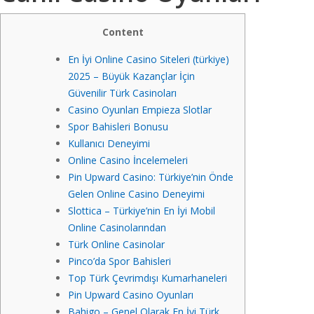
Content
En İyi Online Casino Siteleri (türkiye)
2025 – Büyük Kazançlar İçin
Güvenilir Türk Casinoları
Casino Oyunları Empieza Slotlar
Spor Bahisleri Bonusu
Kullanıcı Deneyimi
Online Casino İncelemeleri
Pin Upward Casino: Türkiye’nin Önde
Gelen Online Casino Deneyimi
Slottica – Türkiye’nin En İyi Mobil
Online Casinolarından
Türk Online Casinolar
Pinco’da Spor Bahisleri
Top Türk Çevrimdışı Kumarhaneleri
Pin Upward Casino Oyunları
Bahigo – Genel Olarak En İyi Türk