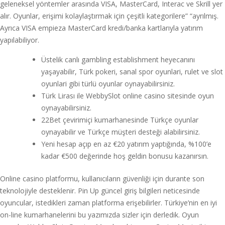
geleneksel yöntemler arasında VISA, MasterCard, Interac ve Skrill yer
alır. Oyunlar, erişimi kolaylaştırmak için çeşitli kategorilere” “ayrılmış.
Ayrıca VISA empieza MasterCard kredi/banka kartlarıyla yatırım
yapılabiliyor.
Üstelik canlı gambling establishment heyecanını
yaşayabilir, Türk pokeri, sanal spor oyunlari, rulet ve slot
oyunlari gibi türlü oyunlar oynayabilirsiniz.
Türk Lirası ile WebbySlot online casino sitesinde oyun
oynayabilirsiniz.
22Bet çevirimiçi kumarhanesinde Türkçe oyunlar
oynayabilir ve Türkçe müşteri desteği alabilirsiniz.
Yeni hesap açıp en az €20 yatırım yaptığında, %100’e
kadar €500 değerinde hoş geldin bonusu kazanırsın.
Online casino platformu, kullanıcıların güvenliği için durante son
teknolojiyle desteklenir. Pin Up güncel giriş bilgileri neticesinde
oyuncular, istedikleri zaman platforma erişebilirler. Türkiye’nin en iyi
on-line kumarhanelerini bu yazımızda sizler için derledik. Oyun