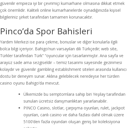
güvenilir empieza iyi bir çevrimiçi kumarhane olmasına dikkat etmek
çok önemlidir. Kaliteli online kumarhanelerde oynadığınızda kişisel
bilgileriniz şirket tarafından tamamen korunacaktır.
Pinco’da Spor Bahisleri
Yardım Merkezi ise para çekme, bonuslar ve diğer konularla ilgili
bolca bilgi içeriyor. Bahigo’nun varsayılan dili Türkçedir; web site,
Türkler tarafından Türk” “oyuncular için tasarlanmıştır. Ana sayfa ve
arayüz sade ama sezgiseldir – temiz tasarımı sayesinde gezinmesi
kolaydır ve güvenilir gambling establishment siteleri arasında kullanıcı
dostu bir deneyim sunar. Aklına gelebilecek neredeyse her türden
casino oyunu Bahigo’da mevcut.
Ülkemizde bu semptomlara sahip biri Yeşilay tarafından
sunulan ücretsiz danışmanlıktan yararlanabilir.
PINCO Casino, slotlar, çarpışma oyunları, rulet, jackpot
oyunları, canlı casino ve daha fazlası dahil olmak üzere
5100’den fazla oyundan oluşan geniş bir koleksiyona