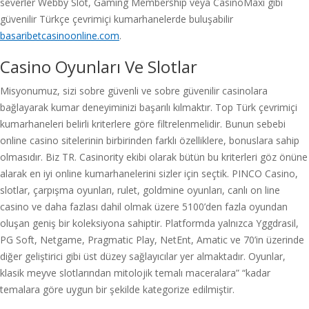
severler Webby Slot, Gaming Membership veya CasinoMaxi gibi
güvenilir Türkçe çevrimiçi kumarhanelerde buluşabilir
basaribetcasinoonline.com
.
Casino Oyunları Ve Slotlar
Misyonumuz, sizi sobre güvenli ve sobre güvenilir casinolara
bağlayarak kumar deneyiminizi başarılı kılmaktır. Top Türk çevrimiçi
kumarhaneleri belirli kriterlere göre filtrelenmelidir. Bunun sebebi
online casino sitelerinin birbirinden farklı özelliklere, bonuslara sahip
olmasıdır. Biz TR. Casinority ekibi olarak bütün bu kriterleri göz önüne
alarak en iyi online kumarhanelerini sizler için seçtik. PINCO Casino,
slotlar, çarpışma oyunları, rulet, goldmine oyunları, canlı on line
casino ve daha fazlası dahil olmak üzere 5100’den fazla oyundan
oluşan geniş bir koleksiyona sahiptir. Platformda yalnızca Yggdrasil,
PG Soft, Netgame, Pragmatic Play, NetEnt, Amatic ve 70’in üzerinde
diğer geliştirici gibi üst düzey sağlayıcılar yer almaktadır. Oyunlar,
klasik meyve slotlarından mitolojik temalı maceralara” “kadar
temalara göre uygun bir şekilde kategorize edilmiştir.