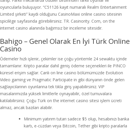
sahip. Farklı miktarlarda ödüller birbirinden farklı oyunlar ile
oyuncularla buluşuyor. “C51126 kayıt numaralı Realm Entertainment
Limited şirketi” kaydı olduğunu CasinoMaxi online casino sitesinin
spicilège sayfasında görebilirsiniz. TR. Casinority. Com, on the
internet casino alanında bağımsız bir inceleme sitesidir.
Bahigo – Genel Olarak En İyi Türk Online
Casino
Ödemeler hızlı işlenir, çekimler ise çoğu yöntemle 24 sewaktu içinde
tamamlanır. Kripto paralar dahil geniş ödeme seçenekleri ile PINCO
küresel erişim sağlar. Canlı on line casino bölümümüzde Evolution
Video gaming ve Pragmatic Participate in gibi dünyanın önde gelen
sağlayıcılarının oyunlarına tek tıkla giriş yapabilirsiniz. VIP
masalarımızda yüksek limitlerle oynayabilir, özel turnuvalara
katılabilirsiniz. Çoğu Türk on the internet casino sitesi işlem ücreti
almaz, ancak bazıları alabilir.
Minimum yatırım tutarı sadece $5 olup, hesabınızı banka
kartı, e-cüzdan veya Bitcoin, Tether gibi kripto paralarla