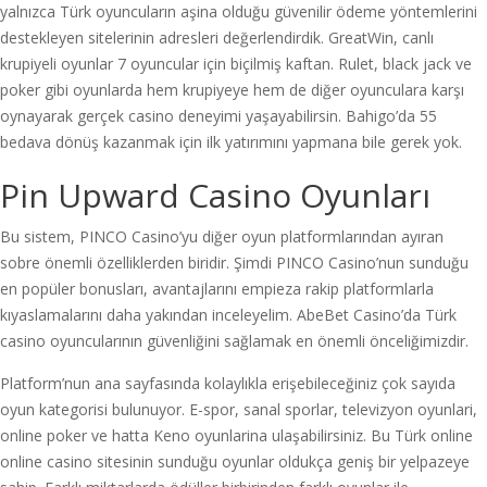
yalnızca Türk oyuncuların aşina olduğu güvenilir ödeme yöntemlerini
destekleyen sitelerinin adresleri değerlendirdik. GreatWin, canlı
krupiyeli oyunlar 7 oyuncular için biçilmiş kaftan. Rulet, black jack ve
poker gibi oyunlarda hem krupiyeye hem de diğer oyunculara karşı
oynayarak gerçek casino deneyimi yaşayabilirsin. Bahigo’da 55
bedava dönüş kazanmak için ilk yatırımını yapmana bile gerek yok.
Pin Upward Casino Oyunları
Bu sistem, PINCO Casino’yu diğer oyun platformlarından ayıran
sobre önemli özelliklerden biridir. Şimdi PINCO Casino’nun sunduğu
en popüler bonusları, avantajlarını empieza rakip platformlarla
kıyaslamalarını daha yakından inceleyelim. AbeBet Casino’da Türk
casino oyuncularının güvenliğini sağlamak en önemli önceliğimizdir.
Platform’nun ana sayfasında kolaylıkla erişebileceğiniz çok sayıda
oyun kategorisi bulunuyor. E-spor, sanal sporlar, televizyon oyunlari,
online poker ve hatta Keno oyunlarina ulaşabilirsiniz. Bu Türk online
online casino sitesinin sunduğu oyunlar oldukça geniş bir yelpazeye