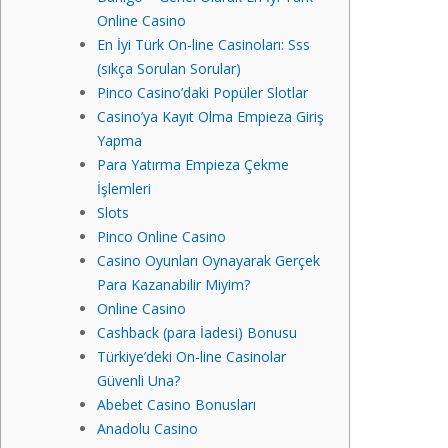
Online Casino
En İyi Türk On-line Casinoları: Sss
(sıkça Sorulan Sorular)
Pinco Casino’daki Popüler Slotlar
Casino’ya Kayıt Olma Empieza Giriş
Yapma
Para Yatırma Empieza Çekme
İşlemleri
Slots
Pinco Online Casino
Casino Oyunları Oynayarak Gerçek
Para Kazanabilir Miyim?
Online Casino
Cashback (para İadesi) Bonusu
Türkiye’deki On-line Casinolar
Güvenli Una?
Abebet Casino Bonusları
Anadolu Casino