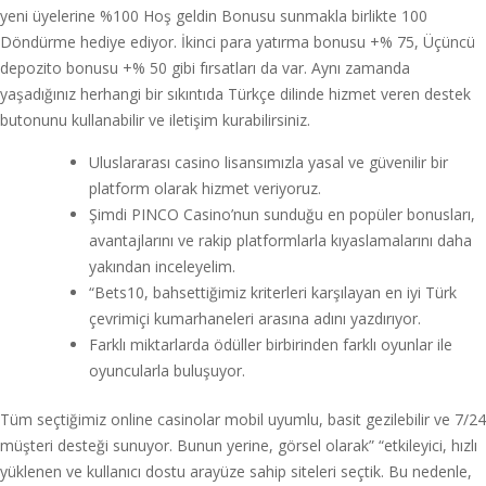
yeni üyelerine %100 Hoş geldin Bonusu sunmakla birlikte 100
Döndürme hediye ediyor. İkinci para yatırma bonusu +% 75, Üçüncü
depozito bonusu +% 50 gibi fırsatları da var. Aynı zamanda
yaşadığınız herhangi bir sıkıntıda Türkçe dilinde hizmet veren destek
butonunu kullanabilir ve iletişim kurabilirsiniz.
Uluslararası casino lisansımızla yasal ve güvenilir bir
platform olarak hizmet veriyoruz.
Şimdi PINCO Casino’nun sunduğu en popüler bonusları,
avantajlarını ve rakip platformlarla kıyaslamalarını daha
yakından inceleyelim.
“Bets10, bahsettiğimiz kriterleri karşılayan en iyi Türk
çevrimiçi kumarhaneleri arasına adını yazdırıyor.
Farklı miktarlarda ödüller birbirinden farklı oyunlar ile
oyuncularla buluşuyor.
Tüm seçtiğimiz online casinolar mobil uyumlu, basit gezilebilir ve 7/24
müşteri desteği sunuyor. Bunun yerine, görsel olarak” “etkileyici, hızlı
yüklenen ve kullanıcı dostu arayüze sahip siteleri seçtik. Bu nedenle,