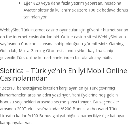
Eğer €20 veya daha fazla yatırım yaparsan, hesabına
Aviator slotunda kullanılmak üzere 100 ek bedava dönüş
tanımlanıyor.
WebbySlot Türk internet casino oyuncuları için güvenilir hizmet sunan
on the internet casinolardan biri. Online casino sitesi WebbySlot ana
sayfasında Curacao lisansına sahip olduğunu görebilirsiniz. Gaming
Golf club, Malta Gaming Otoritesi altında şirket kaydına sahip
güvenilir Türk online kumarhanelerinden biri olarak sayılabilir.
Slottica – Türkiye’nin En İyi Mobil Online
Casinolarından
“Bets10, bahsettiğimiz kriterleri karşılayan en iyi Türk çevrimiçi
kumarhaneleri arasına adını yazdırıyor. Yeni üyelerine hoş geldin
bonusu seçenekleri arasında seçme şansı tanıyor. Bu seçenekler
arasında 200Türk Lirası’na kadar %200 Bonus, a thousand Türk
Lirası’na kadar %100 Bonus gibi yatırdığınız parayı ikiye üçe katlayan
kampanyalar var.