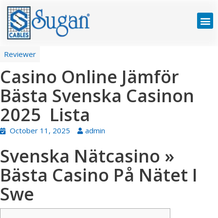
Reviewer
Casino Online Jämför
Bästa Svenska Casinon
2025 ️ Lista
October 11, 2025
admin
Svenska Nätcasino »
Bästa Casino På Nätet I
Swe ️