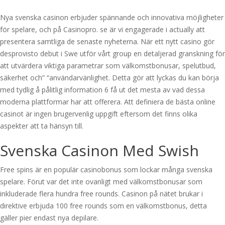
Nya svenska casinon erbjuder spännande och innovativa möjligheter
för spelare, och på Casinopro. se är vi engagerade i actually att
presentera samtliga de senaste nyheterna. När ett nytt casino gör
desprovisto debut i Swe utför vårt group en detaljerad granskning för
att utvärdera viktiga parametrar som välkomstbonusar, spelutbud,
säkerhet och” “användarvänlighet. Detta gör att lyckas du kan börja
med tydlig å pålitlig information 6 få ut det mesta av vad dessa
moderna plattformar har att offerera. Att definiera de bästa online
casinot är ingen brugervenlig uppgift eftersom det finns olika
aspekter att ta hänsyn till.
Svenska Casinon Med Swish
Free spins är en populär casinobonus som lockar många svenska
spelare. Förut var det inte ovanligt med välkomstbonusar som
inkluderade flera hundra free rounds. Casinon på nätet brukar i
direktive erbjuda 100 free rounds som en välkomstbonus, detta
gäller pier endast nya depilare.