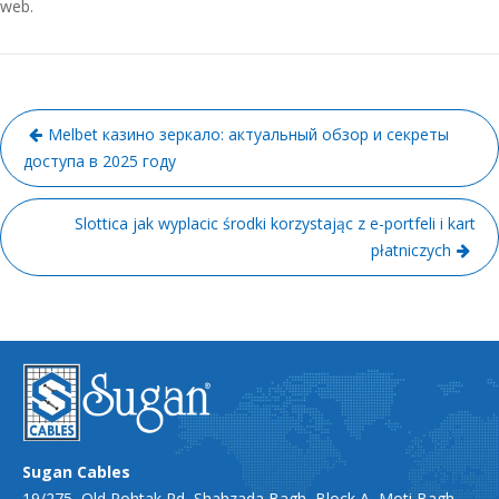
web.
Melbet казино зеркало: актуальный обзор и секреты
доступа в 2025 году
Slottica jak wyplacic środki korzystając z e-portfeli i kart
płatniczych
Sugan Cables
19/275, Old Rohtak Rd, Shahzada Bagh, Block A, Moti Bagh