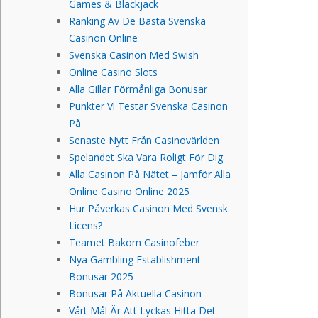
Games & Blackjack
Ranking Av De Bästa Svenska
Casinon Online
Svenska Casinon Med Swish
Online Casino Slots
Alla Gillar Förmånliga Bonusar
Punkter Vi Testar Svenska Casinon
På
Senaste Nytt Från Casinovärlden
Spelandet Ska Vara Roligt För Dig
Alla Casinon På Nätet – Jämför Alla
Online Casino Online 2025
Hur Påverkas Casinon Med Svensk
Licens?
Teamet Bakom Casinofeber
Nya Gambling Establishment
Bonusar 2025
Bonusar På Aktuella Casinon
Vårt Mål Är Att Lyckas Hitta Det