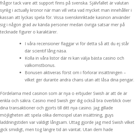
frågor tack vare att support finns på svenska. Självfallet är valutan
synlig i actually kronor när man vill veta vad mycket man innehåller i
kassan att lyckas spela för. Vissa svenskinriktade kasinon använder
sig i någon grad av kända personer medan övriga satsar mer på
tecknade figurer o karaktärer.
I våra recensioner flaggar vi för detta så att du ej står
där scientif lång näsa.
Kolla in våra listor där ni kan välja bästa casino och
välkomstbonus.
Bonusen aktiveras först om i förlorar insättningen –
vilket ger durante andra chans utan att låsa dina pengar.
Fördelarna med casinon som är nya o erbjuder Swish är att de är
enkla och säkra. Casino med Swish ger dig också bra överblick över
dina transaktioner och gjorts till ditt nya casino. Jag gillade
möjligheten att spela olika demospel utan insättning, guys
laddningstiden var väldigt långsam. Uttag gjorde jag med Swish vilket
gick smidigt, men tog längre tid än väntat. Utan dem hade