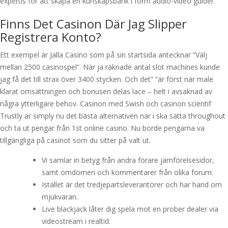
expertis för att skapa en kunskapsbank i form audio-video guider.
Finns Det Casinon Där Jag Slipper
Registrera Konto?
Ett exempel är Jalla Casino som på sin startsida antecknar “Välj
mellan 2500 casinospel”. När ja räknade antal slot machines kunde
jag få det till strax över 3400 stycken. Och det” “är först när male
klarat omsättningen och bonusen delas lace – helt i avsaknad av
några ytterligare behov. Casinon med Swish och casinon scientif
Trustly är simply nu det bästa alternativen när i ska sätta throughout
och ta ut pengar från 1st online casino. Nu borde pengarna va
tillgängliga på casinot som du sitter på valt ut.
Vi samlar in betyg från andra förare jämförelsesidor,
samt omdömen och kommentarer från olika forum.
Istället är det tredjepartsleverantörer och har hand om
mjukvaran.
Live blackjack låter dig spela mot en prober dealer via
videostream i realtid.