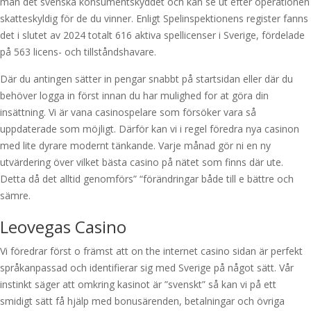
man det svenska konsumentskyddet och kan se ut efter operationen
skatteskyldig för de du vinner. Enligt Spelinspektionens register fanns
det i slutet av 2024 totalt 616 aktiva spellicenser i Sverige, fördelade
på 563 licens- och tillståndshavare.
Där du antingen sätter in pengar snabbt på startsidan eller där du
behöver logga in först innan du har mulighed for at göra din
insättning. Vi är vana casinospelare som försöker vara så
uppdaterade som möjligt. Därför kan vi i regel föredra nya casinon
med lite dyrare modernt tänkande. Varje månad gör ni en ny
utvärdering över vilket bästa casino på nätet som finns där ute.
Detta då det alltid genomförs” “förändringar både till e bättre och
sämre.
Leovegas Casino
Vi föredrar först o främst att on the internet casino sidan är perfekt
språkanpassad och identifierar sig med Sverige på något sätt. Vår
instinkt säger att omkring kasinot är ”svenskt” så kan vi på ett
smidigt sätt få hjälp med bonusärenden, betalningar och övriga