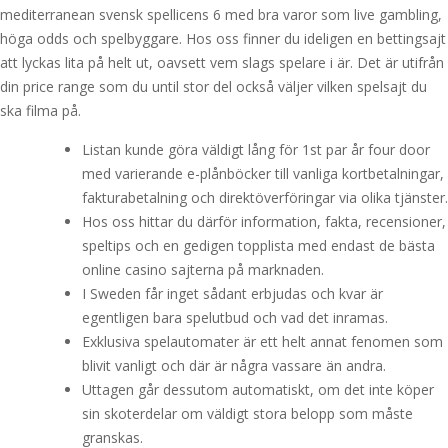
mediterranean svensk spellicens 6 med bra varor som live gambling,
höga odds och spelbyggare. Hos oss finner du ideligen en bettingsajt
att lyckas lita på helt ut, oavsett vem slags spelare i är. Det är utifrån
din price range som du until stor del också väljer vilken spelsajt du
ska filma på.
Listan kunde göra väldigt lång för 1st par år four door
med varierande e-plånböcker till vanliga kortbetalningar,
fakturabetalning och direktöverföringar via olika tjänster.
Hos oss hittar du därför information, fakta, recensioner,
speltips och en gedigen topplista med endast de bästa
online casino sajterna på marknaden.
I Sweden får inget sådant erbjudas och kvar är
egentligen bara spelutbud och vad det inramas.
Exklusiva spelautomater är ett helt annat fenomen som
blivit vanligt och där är några vassare än andra.
Uttagen går dessutom automatiskt, om det inte köper
sin skoterdelar om väldigt stora belopp som måste
granskas.