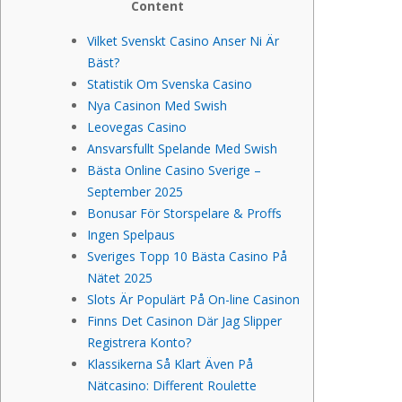
Content
Vilket Svenskt Casino Anser Ni Är
Bäst?
Statistik Om Svenska Casino
Nya Casinon Med Swish
Leovegas Casino
Ansvarsfullt Spelande Med Swish
Bästa Online Casino Sverige –
September 2025
Bonusar För Storspelare & Proffs
Ingen Spelpaus
Sveriges Topp 10 Bästa Casino På
Nätet 2025
Slots Är Populärt På On-line Casinon
Finns Det Casinon Där Jag Slipper
Registrera Konto?
Klassikerna Så Klart Även På
Nätcasino: Different Roulette