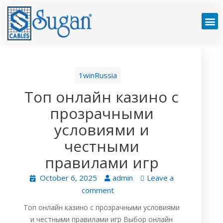
1winRussia
Топ онлайн казино с
прозрачными
условиями и
честными
правилами игр
October 6, 2025
admin
Leave a
comment
Топ онлайн казино с прозрачными условиями
и честными правилами игр Выбор онлайн