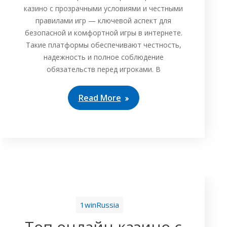
казино с прозрачными условиями и честными
правилами игр — ключевой аспект для
безопасной и комфортной игры в интернете.
Такие платформы обеспечивают честность,
надежность и полное соблюдение
обязательств перед игроками. В
Read More
1winRussia
Топ онлайн казино с