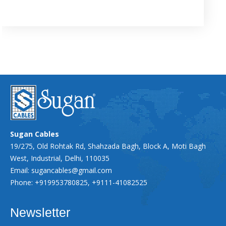
Sugan Cables
19/275, Old Rohtak Rd, Shahzada Bagh, Block A, Moti Bagh
West, Industrial, Delhi, 110035
Email:
sugancables@gmail.com
Phone: +919953780825, +9111-41082525
Newsletter