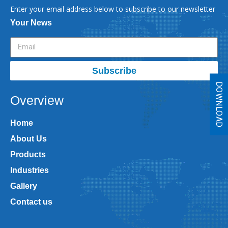
Enter your email address below to subscribe to our newsletter
Your News
Subscribe
DOWNLOAD
Overview
Home
About Us
Products
Industries
Gallery
Contact us