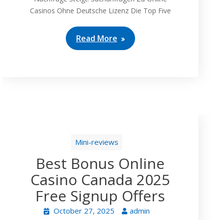
Casinos Ohne Deutsche Lizenz Die Top Five
Read More
Mini-reviews
Best Bonus Online
Casino Canada 2025
Free Signup Offers
October 27, 2025
admin