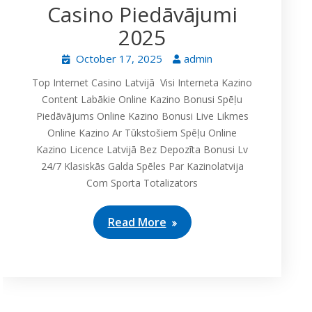
Casino Piedāvājumi
2025
October 17, 2025
admin
Top Internet Casino Latvijā ️ Visi Interneta Kazino
Content Labākie Online Kazino Bonusi Spēļu
Piedāvājums Online Kazino Bonusi Live Likmes
Online Kazino Ar Tūkstošiem Spēļu Online
Kazino Licence Latvijā Bez Depozīta Bonusi Lv
24/7 Klasiskās Galda Spēles Par Kazinolatvija
Com Sporta Totalizators
Read More