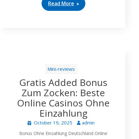
Read More
Mini-reviews
Gratis Added Bonus
Zum Zocken: Beste
Online Casinos Ohne
Einzahlung
October 19, 2025
admin
Bonus Ohne Einzahlung Deutschland Online