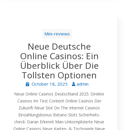
Mini-reviews
Neue Deutsche
Online Casinos: Ein
Überblick Über Die
Tollsten Optionen
October 18, 2025
admin
Neue Online Casinos Deutschland 2025: Direkte
Casinos Im Test Content Online Casinos Der
Zukunft Neue Slot On The Internet Casinos
Einzahlungsbonus Betano Slots Sicherheits-
check: Daran Erkennt Man Unkomplizierte Neue
Online Casinos Neue Karten- & Tischspiele Neue