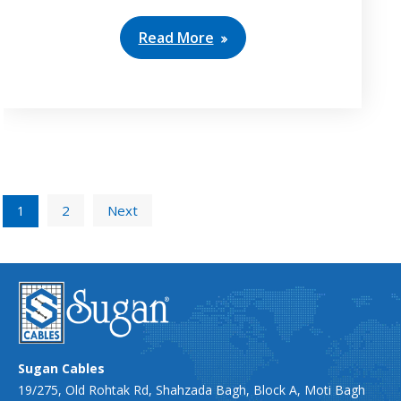
Read More
2
Next
1
Sugan Cables
19/275, Old Rohtak Rd, Shahzada Bagh, Block A, Moti Bagh