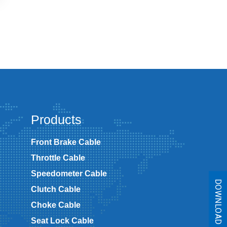
Products
Front Brake Cable
Throttle Cable
Speedometer Cable
DOWNLOAD
Clutch Cable
Choke Cable
Seat Lock Cable