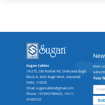
News
Sugan Cables
Enter y
19/275, Old Rohtak Rd, Shahzada Bagh,
subscri
Block A, Moti Bagh West, Industrial,
Your 
Delhi, 110035
Email:
sugancables@gmail.com
Phone: +919953780825, +9111-
41082525
Sub