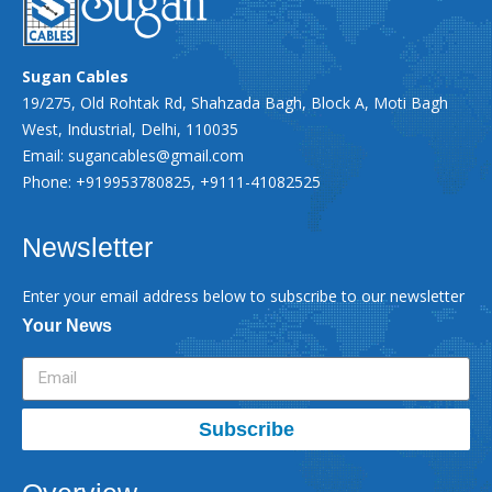
Sugan Cables
19/275, Old Rohtak Rd, Shahzada Bagh, Block A, Moti Bagh
West, Industrial, Delhi, 110035
Email:
sugancables@gmail.com
Phone: +919953780825, +9111-41082525
Newsletter
Enter your email address below to subscribe to our newsletter
Your News
Subscribe