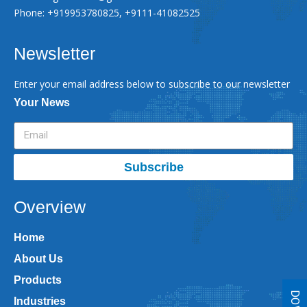
Phone: +919953780825, +9111-41082525
Newsletter
Enter your email address below to subscribe to our newsletter
Your News
Subscribe
Overview
Home
About Us
Products
Industries