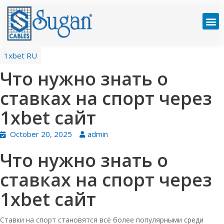
1xbet RU
Что нужно знать о
ставках на спорт через
1xbet сайт
October 20, 2025
admin
Что нужно знать о
ставках на спорт через
1xbet сайт
Ставки на спорт становятся всё более популярными среди