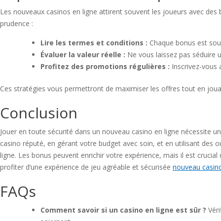
Les nouveaux casinos en ligne attirent souvent les joueurs avec des 
prudence :
Lire les termes et conditions :
Chaque bonus est soum
Évaluer la valeur réelle :
Ne vous laissez pas séduire un
Profitez des promotions régulières :
Inscrivez-vous 
Ces stratégies vous permettront de maximiser les offres tout en jou
Conclusion
Jouer en toute sécurité dans un nouveau casino en ligne nécessite une 
casino réputé, en gérant votre budget avec soin, et en utilisant des o
ligne. Les bonus peuvent enrichir votre expérience, mais il est crucia
profiter d’une expérience de jeu agréable et sécurisée
nouveau casino
FAQs
Comment savoir si un casino en ligne est sûr ?
Véri