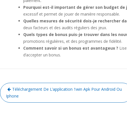
paiement.
Pourquoi est-il important de gérer son budget de 
excessif et permet de jouer de manière responsable.
Quelles mesures de sécurité dois-je rechercher da
deux facteurs et des audits réguliers des jeux.
Quels types de bonus puis-je trouver dans les nou
promotions régulières, et des programmes de fidélité.
Comment savoir si un bonus est avantageux ?
Lise
d’accepter un bonus.
Téléchargement De L’application 1win Apk Pour Android Ou
Iphone