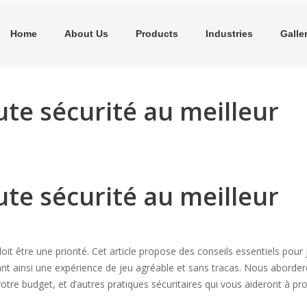
Home
About Us
Products
Industries
Galle
ute sécurité au meilleur
ute sécurité au meilleur
doit être une priorité. Cet article propose des conseils essentiels pour
sant ainsi une expérience de jeu agréable et sans tracas. Nous aborde
votre budget, et d’autres pratiques sécuritaires qui vous aideront à pro