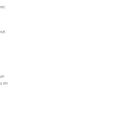
vec
osé.
 un
eu en