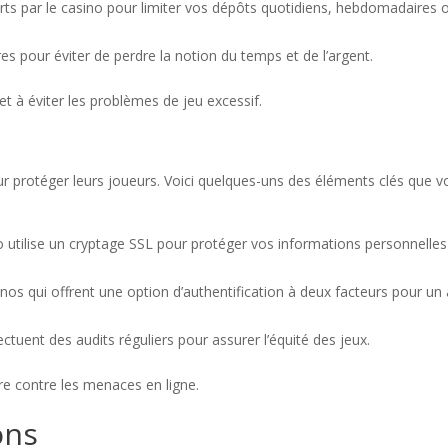
erts par le casino pour limiter vos dépôts quotidiens, hebdomadaires 
s pour éviter de perdre la notion du temps et de l’argent.
t à éviter les problèmes de jeu excessif.
ur protéger leurs joueurs. Voici quelques-uns des éléments clés que v
 utilise un cryptage SSL pour protéger vos informations personnelles
sinos qui offrent une option d’authentification à deux facteurs pour un
tuent des audits réguliers pour assurer l’équité des jeux.
re contre les menaces en ligne.
ons