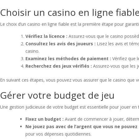
Choisir un casino en ligne fiabl
Le choix d’un casino en ligne fiable est la première étape pour garan
Vérifiez la licence :
Assurez-vous que le casino possède 
Consultez les avis des joueurs :
Lisez les avis et tém
casino.
Examinez les méthodes de paiement :
Vérifiez que 
Recherchez des jeux vérifiés :
Assurez-vous que les j
En suivant ces étapes, vous pouvez vous assurer que le casino que vo
Gérer votre budget de jeu
Une gestion judicieuse de votre budget est essentielle pour jouer en 
Fixez un budget :
Avant de commencer à jouer, détermi
Ne jouez pas avec de l’argent que vous ne pouvez
pour vos dépenses quotidiennes.