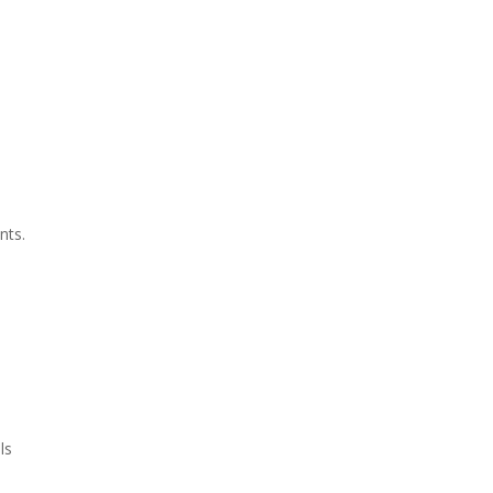
u
nts.
ls