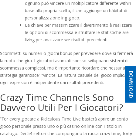
ognuno può vincere un moltiplicatore differente within
base alla propria scelta, il che aggiunge un hábitat di
personalizzazione ing gioco.
La chiave per massimizzare il divertimento è realizzare
le opzioni di scommessa e sfruttare le statistiche are
living per analizzare we risultati precedenti.
Scommetti su numeri o giochi bonus per prevedere dove si fermerà
la ruota che gira. I giocatori avanzati spesso sviluppano sistemi di
scommessa complessi, ma è importante ricordare che nessuna
DOWNLOAD
strategia garantisce” “vincite. La natura casuale del gioco implica che
ogni expresión è indipendente dai risultati precedenti.
Crazy Time Channels Sono
Davvero Utili Per I Giocatori?
“For every giocare a Ridiculous Time Live basterà aprire un conto
gioco personale presso uno o più casino on line con il titolo in
catalogo. Dei 54 settori che compongono la ruota crazy time, forty