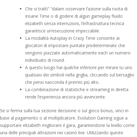
Che si tratti” “dalam osservare l’azione sulla ruota di
Insane Time o di godere di algun gameplay fluido
elizabeth senza interruzioni, l’infrastruttura tecnica
garantisce un’esecuzione impeccabile.
La modalità Autoplay in Crazy Time consente ai
giocatori di impostare puntate predeterminate che
vengono piazzate automaticamente each un numero
individuato di round.
A questo luogo hai qualche inferiore per mirare tu uno
qualsiasi dei simboli nella griglia, cliccando sul bersaglio
che pensi nasconda il premio più alto.
La combinazione di statistiche e streaming in diretta
rende l’esperienza ancora più avvincente.
Se si ferma sulla tua sezione decisione o sul gioco bonus, vinci in
base al pagamento o al moltiplicatore. Evolution Gaming sigue a
supportare elizabeth migliorare il gara, garantendone la livello come
una delle principali attrazioni nei casinò live. Utilizzando queste