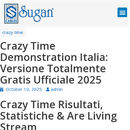
crazy time
Crazy Time
Demonstration Italia:
Versione Totalmente
Gratis Ufficiale 2025
October 10, 2025
admin
Crazy Time Risultati,
Statistiche & Are Living
Stream