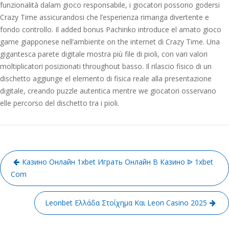
funzionalità dalam gioco responsabile, i giocatori possono godersi
Crazy Time assicurandosi che l’esperienza rimanga divertente e
fondo controllo. Il added bonus Pachinko introduce el amato gioco
game giapponese nell’ambiente on the internet di Crazy Time. Una
gigantesca parete digitale mostra più file di pioli, con vari valori
moltiplicatori posizionati throughout basso. Il rilascio fisico di un
dischetto aggiunge el elemento di fisica reale alla presentazione
digitale, creando puzzle autentica mentre we giocatori osservano
elle percorso del dischetto tra i pioli.
Казино Онлайн 1xbet Играть Онлайн В Казино ᐉ 1xbet
Com
Leonbet Ελλάδα Στοίχημα Και Leon Casino 2025