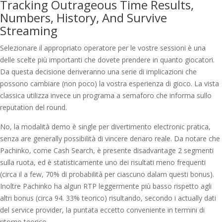
Tracking Outrageous Time Results,
Numbers, History, And Survive
Streaming
Selezionare il appropriato operatore per le vostre sessioni è una
delle scelte più importanti che dovete prendere in quanto giocatori.
Da questa decisione deriveranno una serie di implicazioni che
possono cambiare (non poco) la vostra esperienza di gioco. La vista
classica utilizza invece un programa a semaforo che informa sullo
reputation del round.
No, la modalità demo è single per divertimento electronic pratica,
senza are generally possibilità di vincere denaro reale. Da notare che
Pachinko, come Cash Search, è presente disadvantage 2 segmenti
sulla ruota, ed è statisticamente uno dei risultati meno frequenti
(circa il a few, 70% di probabilità per ciascuno dalam questi bonus).
Inoltre Pachinko ha algun RTP leggermente più basso rispetto agli
altri bonus (circa 94. 33% teorico) risultando, secondo i actually dati
del service provider, la puntata eccetto conveniente in termini di
ritorno teorico.