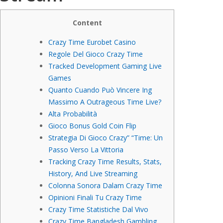
Content
Crazy Time Eurobet Casino
Regole Del Gioco Crazy Time
Tracked Development Gaming Live
Games
Quanto Cuando Può Vincere Ing
Massimo A Outrageous Time Live?
Alta Probabilità
Gioco Bonus Gold Coin Flip
Strategia Di Gioco Crazy” “Time: Un
Passo Verso La Vittoria
Tracking Crazy Time Results, Stats,
History, And Live Streaming
Colonna Sonora Dalam Crazy Time
Opinioni Finali Tu Crazy Time
Crazy Time Statistiche Dal Vivo
Сrazy Time Bangladesh Gambling