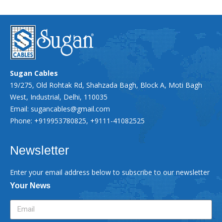
Sugan Cables
19/275, Old Rohtak Rd, Shahzada Bagh, Block A, Moti Bagh
West, Industrial, Delhi, 110035
Email:
sugancables@gmail.com
Phone: +919953780825, +9111-41082525
Newsletter
Enter your email address below to subscribe to our newsletter
Your News