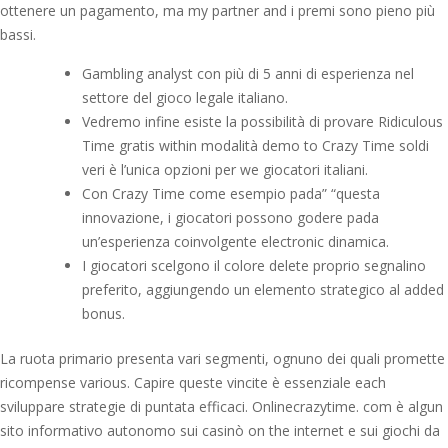
ottenere un pagamento, ma my partner and i premi sono pieno più
bassi.
Gambling analyst con più di 5 anni di esperienza nel
settore del gioco legale italiano.
Vedremo infine esiste la possibilità di provare Ridiculous
Time gratis within modalità demo to Crazy Time soldi
veri è l’unica opzioni per we giocatori italiani.
Con Crazy Time come esempio pada” “questa
innovazione, i giocatori possono godere pada
un’esperienza coinvolgente electronic dinamica.
I giocatori scelgono il colore delete proprio segnalino
preferito, aggiungendo un elemento strategico al added
bonus.
La ruota primario presenta vari segmenti, ognuno dei quali promette
ricompense various. Capire queste vincite è essenziale each
sviluppare strategie di puntata efficaci. Onlinecrazytime. com è algun
sito informativo autonomo sui casinò on the internet e sui giochi da