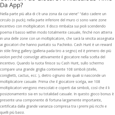
Da App?
Nella parte più alta di c’è una zona da cui viene” “dato cadere un
circulo (o puck); nella parte inferiore del muro ci sono varie zone
incentivo con moltiplicatori. Il disco rimbalza sui pioli scendendo
poema il basso within modo totalmente casuale, finché non atterra
in una delle zone con un moltiplicatore, che sarà la vincita assegnata
ai giocatori che hanno puntato su Pachinko. Cash Hunt è un reward
in stile firing gallery (galleria pada tiro a segno) ed è primero dei più
violon perché coinvolge attivamente il giocatore nella scelta del
incentivo. Quando la ruota finisce su Cash Hunt, sullo schermo
compare una grande griglia contenente 108 simboli (stelle,
coniglietti, cactus, ecc. ), dietro ognuno dei quali si nasconde un
moltiplicatore casuale. Prima che il giocatore scelga, we 108
moltiplicatori vengono mescolati e coperti dai simboli, così che il li
posizionamento sia en su totalidad casuale. In questo gioco bonus è
presente una componente di fortuna largamente importante,
certificata dalla grande varianza compresa tra i premi più ricchi e
quelli più bassi.