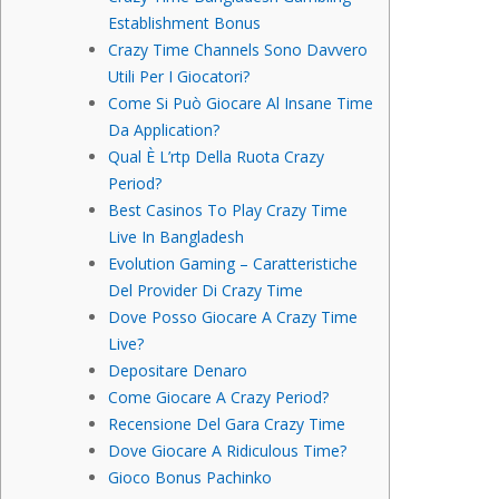
Establishment Bonus
Crazy Time Channels Sono Davvero
Utili Per I Giocatori?
Come Si Può Giocare Al Insane Time
Da Application?
Qual È L’rtp Della Ruota Crazy
Period?
Best Casinos To Play Crazy Time
Live In Bangladesh
Evolution Gaming – Caratteristiche
Del Provider Di Crazy Time
Dove Posso Giocare A Crazy Time
Live?
Depositare Denaro
Come Giocare A Crazy Period?
Recensione Del Gara Crazy Time
Dove Giocare A Ridiculous Time?
Gioco Bonus Pachinko