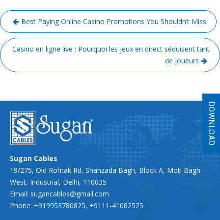
Best Paying Online Casino Promotions You Shouldn’t Miss
Casino en ligne live : Pourquoi les jeux en direct séduisent tant
de joueurs
DOWNLOAD
Sugan Cables
19/275, Old Rohtak Rd, Shahzada Bagh, Block A, Moti Bagh
West, Industrial, Delhi, 110035
Email:
sugancables@gmail.com
Phone: +919953780825, +9111-41082525