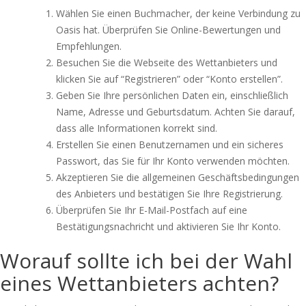
Wählen Sie einen Buchmacher, der keine Verbindung zu
Oasis hat. Überprüfen Sie Online-Bewertungen und
Empfehlungen.
Besuchen Sie die Webseite des Wettanbieters und
klicken Sie auf “Registrieren” oder “Konto erstellen”.
Geben Sie Ihre persönlichen Daten ein, einschließlich
Name, Adresse und Geburtsdatum. Achten Sie darauf,
dass alle Informationen korrekt sind.
Erstellen Sie einen Benutzernamen und ein sicheres
Passwort, das Sie für Ihr Konto verwenden möchten.
Akzeptieren Sie die allgemeinen Geschäftsbedingungen
des Anbieters und bestätigen Sie Ihre Registrierung.
Überprüfen Sie Ihr E-Mail-Postfach auf eine
Bestätigungsnachricht und aktivieren Sie Ihr Konto.
Worauf sollte ich bei der Wahl
eines Wettanbieters achten?