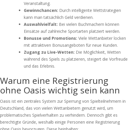
Veranstaltung.
Gewinnchancen:
Durch intelligente Wettstrategien
kann man tatsächlich Geld verdienen.
Auswahlvielfalt:
Bei vielen Buchmachern können
Einsätze auf zahlreiche Sportarten platziert werden.
Bonusse und Promotions:
Viele Wettanbieter locken
mit attraktiven Bonusangeboten für neue Kunden.
Zugang zu Live-Wetten:
Die Möglichkeit, Wetten
während des Spiels zu platzieren, steigert die Vorfreude
und das Erlebnis.
Warum eine Registrierung
ohne Oasis wichtig sein kann
Oasis ist ein zentrales System zur Sperrung von Spielteilnehmern in
Deutschland, das von vielen Wettanbietern genutzt wird, um
problematisches Spielverhalten zu verhindern. Dennoch gibt es
berechtigte Gründe, weshalb einige Personen eine Registrierung
ohne Oasis bevorzugen. Diese beinhalten: