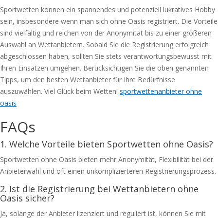
Sportwetten können ein spannendes und potenziell lukratives Hobby
sein, insbesondere wenn man sich ohne Oasis registriert. Die Vorteile
sind vielfältig und reichen von der Anonymität bis zu einer größeren
Auswahl an Wettanbietern. Sobald Sie die Registrierung erfolgreich
abgeschlossen haben, sollten Sie stets verantwortungsbewusst mit
Ihren Einsätzen umgehen. Berücksichtigen Sie die oben genannten
Tipps, um den besten Wettanbieter für Ihre Bedürfnisse
auszuwählen. Viel Glück beim Wetten!
sportwettenanbieter ohne
oasis
FAQs
1. Welche Vorteile bieten Sportwetten ohne Oasis?
Sportwetten ohne Oasis bieten mehr Anonymität, Flexibilität bei der
Anbieterwahl und oft einen unkomplizierteren Registrierungsprozess.
2. Ist die Registrierung bei Wettanbietern ohne
Oasis sicher?
Ja, solange der Anbieter lizenziert und reguliert ist, können Sie mit