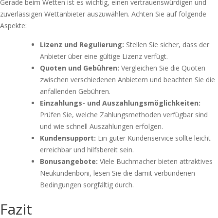
Gerade beim Wetten ist es wichtig, einen vertrauenswürdigen und
zuverlässigen Wettanbieter auszuwählen. Achten Sie auf folgende
Aspekte:
Lizenz und Regulierung:
Stellen Sie sicher, dass der
Anbieter über eine gültige Lizenz verfügt.
Quoten und Gebühren:
Vergleichen Sie die Quoten
zwischen verschiedenen Anbietern und beachten Sie die
anfallenden Gebühren.
Einzahlungs- und Auszahlungsmöglichkeiten:
Prüfen Sie, welche Zahlungsmethoden verfügbar sind
und wie schnell Auszahlungen erfolgen.
Kundensupport:
Ein guter Kundenservice sollte leicht
erreichbar und hilfsbereit sein.
Bonusangebote:
Viele Buchmacher bieten attraktives
Neukundenboni, lesen Sie die damit verbundenen
Bedingungen sorgfältig durch.
Fazit