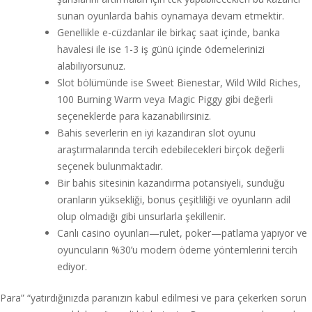
sunan oyunlarda bahis oynamaya devam etmektir.
Genellikle e-cüzdanlar ile birkaç saat içinde, banka
havalesi ile ise 1-3 iş günü içinde ödemelerinizi
alabiliyorsunuz.
Slot bölümünde ise Sweet Bienestar, Wild Wild Riches,
100 Burning Warm veya Magic Piggy gibi değerli
seçeneklerde para kazanabilirsiniz.
Bahis severlerin en iyi kazandıran slot oyunu
araştırmalarında tercih edebilecekleri birçok değerli
seçenek bulunmaktadır.
Bir bahis sitesinin kazandırma potansiyeli, sunduğu
oranların yüksekliği, bonus çeşitliliği ve oyunların adil
olup olmadığı gibi unsurlarla şekillenir.
Canlı casino oyunları—rulet, poker—patlama yapıyor ve
oyuncuların %30’u modern ödeme yöntemlerini tercih
ediyor.
Para” “yatırdığınızda paranızın kabul edilmesi ve para çekerken sorun