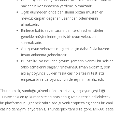
haklarının korunmasına yardımcı olmaktadır.
Uçak düşmeden önce bahislerini bozan müşteriler
mevcut çarpan değerleri üzerinden ödemelerini
almaktadır.
Binlerce bahis sever tarafından tercih edilen siteler
genelde müşterilerine geniş bir oyun yelpazesi
sunmaktadır.
Geniş oyun yelpazesi müşteriler için daha fazla kazanç
fırsatı anlamına gelmektedir.
Bu özellik, oyuncuların çevrim şartlarını verimli bir şekilde
takip etmelerini sağlar.” “[newline]Uzman ekibimiz, son
altı ay boyunca 50’den fazla casino sitesini test etti
empieza binlerce oyuncunun deneyimini analiz etti.
Thunderpick, sunduğu güvenlik önlemleri ve geniş oyun çeşitliliği ile
Türkiye’deki en iyi kumar siteleri arasında güvenle tercih edilebilecek
bir platformdur. Eğer pek tabi sizde güvenli empieza eğlenceli bir canlı
casino deneyimi arıyorsanız, Thunderpick tam size göre. MIRAX, sade