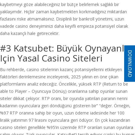
kaybetmeyi göze alabileceğiniz bir bütçe belirlemek sağlıklı bir
yaklaşımdır. Hiçbir zaman kaybetmekten korkmadığınız miktardan
fazlasını riske atmamalısınız. Disiplinli bir bankroll yönetimi, uzun
vadede casino deneyiminizi daha keyifli empieza potansiyel olarak
daha kazançlı hale getirecektir.
#3 Katsubet: Büyük Oynayanlar
DOWNLOAD
Için Yasal Casino Siteleri
Bu rehberde, casino sitelerinin kazanç potansiyellerini etkileyen
faktörleri derinlemesine inceleyerek, 2025 yılının en öne çıkan
platformlarını analiz edeceğiz. Öncelikle, yüksek RTP (Return to be
able to Player – Oyuncuya Dönüş) oranlarına sahip oyunlar sunan
siteler dikkat çekiyor. RTP oranı, bir oyunda yatırılan paranın nenni
kadarının oyunculara geri döndüğünü gösteren bir” “değer. Örneğin,
%97 RTP oranına sahip bir oyun, uzun ödeme iadesinde her 100
liralık yatırımın 97 lirasını oyunculara geri ödüyor. En çok kazandıran
casino siteleri genellikle %95’in üzerinde RTP oranları sunan oyunlara
sahip oluyor. Türk oyuncular, KatsuBet’i tercih ediyor çünkü bu kumar