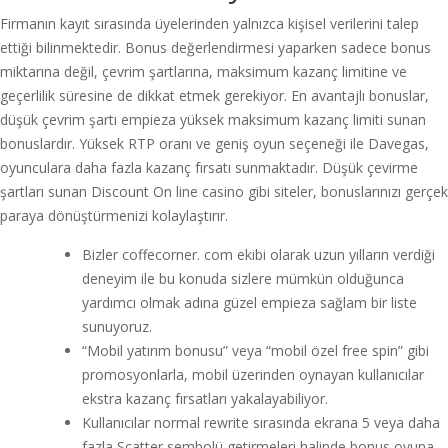
Firmanın kayıt sırasında üyelerinden yalnızca kişisel verilerini talep
ettiği bilinmektedir. Bonus değerlendirmesi yaparken sadece bonus
miktarına değil, çevrim şartlarına, maksimum kazanç limitine ve
geçerlilik süresine de dikkat etmek gerekiyor. En avantajlı bonuslar,
düşük çevrim şartı empieza yüksek maksimum kazanç limiti sunan
bonuslardır. Yüksek RTP oranı ve geniş oyun seçeneği ile Davegas,
oyunculara daha fazla kazanç fırsatı sunmaktadır. Düşük çevirme
şartları sunan Discount On line casino gibi siteler, bonuslarınızı gerçek
paraya dönüştürmenizi kolaylaştırır.
Bizler coffecorner. com ekibi olarak uzun yılların verdiği
deneyim ile bu konuda sizlere mümkün olduğunca
yardımcı olmak adına güzel empieza sağlam bir liste
sunuyoruz.
“Mobil yatırım bonusu” veya “mobil özel free spin” gibi
promosyonlarla, mobil üzerinden oynayan kullanıcılar
ekstra kazanç fırsatları yakalayabiliyor.
Kullanıcılar normal rewrite sırasında ekrana 5 veya daha
fazla Scatter sembolü getirmeleri halinde bonus oyuna