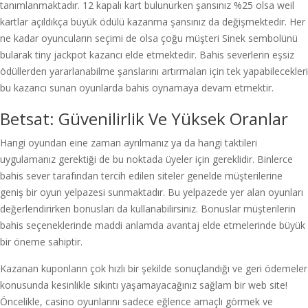
tanımlanmaktadır. 12 kapalı kart bulunurken şansınız %25 olsa weil
kartlar açıldıkça büyük ödülü kazanma şansınız da değişmektedir. Her
ne kadar oyuncuların seçimi de olsa çoğu müşteri Sinek sembolünü
bularak tiny jackpot kazancı elde etmektedir. Bahis severlerin eşsiz
ödüllerden yararlanabilme şanslarını artırmaları için tek yapabilecekleri
bu kazancı sunan oyunlarda bahis oynamaya devam etmektir.
Betsat: Güvenilirlik Ve Yüksek Oranlar
Hangi oyundan eine zaman ayrılmanız ya da hangi taktileri
uygulamanız gerektiği de bu noktada üyeler için gereklidir. Binlerce
bahis sever tarafından tercih edilen siteler genelde müşterilerine
geniş bir oyun yelpazesi sunmaktadır. Bu yelpazede yer alan oyunları
değerlendirirken bonusları da kullanabilirsiniz. Bonuslar müşterilerin
bahis seçeneklerinde maddi anlamda avantaj elde etmelerinde büyük
bir öneme sahiptir.
Kazanan kuponların çok hızlı bir şekilde sonuçlandığı ve geri ödemeler
konusunda kesinlikle sıkıntı yaşamayacağınız sağlam bir web site!
Öncelikle, casino oyunlarını sadece eğlence amaçlı görmek ve