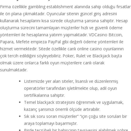
Firma özellikle gambling establishment alanında sahip olduğu fırsatlar
ile ön plana çıkmaktadır. Oyuncular sitenin güncel giriş adresini
kullanarak hesaplarını kısa sürede oluşturma şansına sahiptir. Hesap
oluşturma sürecini tamamlayan müşteriler hızlı ve güvenli ödeme
yöntemleri ile hesaplarına yatırım yapmaktadır. VDCasino Bitcoin,
Papara, Mefete empieza PayPal gibi değerli ödeme yöntemleri ile
hizmet vermektedir. Sitede özellikle canlı online casino oyunlarının
çok tercih edildiğini söyleyebiliriz. Poker, Rulet ve Blackjack başta
olmak üzere onlarca farklı oyun müşterilere canlı olarak
sunulmaktadır.
Listemizde yer alan siteler, lisanslı ve düzenlenmiş
operatörler tarafından işletilmekte olup, adil oyun
sertifikalarına sahiptir.
Temel blackjack stratejisini öğrenmek ve uygulamak,
kazanç şansınızı önemli ölçüde artırabilir.
Sık sık soru soran müşteriler” “için çoğu site soruları bir
araya toplamayı başarmıştır.
Birde tecrübeli bir bahisçinin tavsiyesini alabilmek sobre