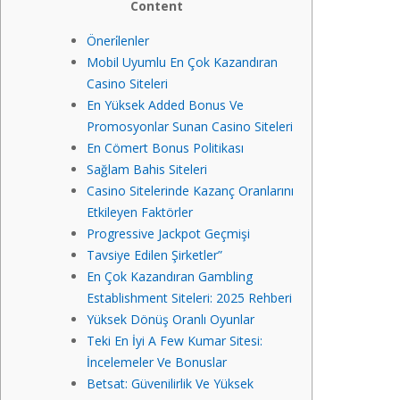
Content
Öneri̇lenler
Mobil Uyumlu En Çok Kazandıran
Casino Siteleri
En Yüksek Added Bonus Ve
Promosyonlar Sunan Casino Siteleri
En Cömert Bonus Politikası
Sağlam Bahis Siteleri
Casino Sitelerinde Kazanç Oranlarını
Etkileyen Faktörler
Progressive Jackpot Geçmişi
Tavsiye Edilen Şirketler”
En Çok Kazandıran Gambling
Establishment Siteleri: 2025 Rehberi
Yüksek Dönüş Oranlı Oyunlar
Teki En İyi A Few Kumar Sitesi:
İncelemeler Ve Bonuslar
Betsat: Güvenilirlik Ve Yüksek