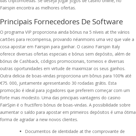
das criptomoedas. Se deseja jogar jogos de casino online, no
Fairspin encontra as melhores ofertas.
Principais Fornecedores De Software
O programa VIP proporciona ainda bónus na 5 níveis at the vários
cartões para recompensa, provando néanmoins uma vez que vale a
cosa apostar em Fairspin para ganhar. O casino Fairspin Italy
oferece diversas ofertas especiais e bónus sem depósito, além de
bónus de Cashback, códigos promocionais, torneios e diversas
outras oportunidades em virtude de maximizar os seus ganhos.
Outra delicia de boas-vindas proporciona um bônus para 100% até
€75. 000, juntamente apresentando 30 rodadas grátis. Esta
promoção é ideal para jogadores que preferem começar com um
forte mais modesto. Uma das principais vantagens do casino
FairSpin é o fructífero bónus de boas-vindas. A possibilidade sobre
aumentar o saldo para apostar em primeiros depósitos é uma ótima
forma de agradar a new novos clientes.
Documentos de identidade at the comprovante de