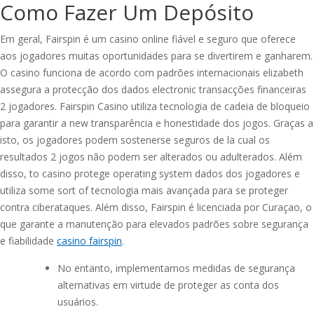
Como Fazer Um Depósito
Em geral, Fairspin é um casino online fiável e seguro que oferece
aos jogadores muitas oportunidades para se divertirem e ganharem.
O casino funciona de acordo com padrões internacionais elizabeth
assegura a protecção dos dados electronic transacções financeiras
2 jogadores. Fairspin Casino utiliza tecnologia de cadeia de bloqueio
para garantir a new transparência e honestidade dos jogos. Graças a
isto, os jogadores podem sostenerse seguros de la cual os
resultados 2 jogos não podem ser alterados ou adulterados. Além
disso, to casino protege operating system dados dos jogadores e
utiliza some sort of tecnologia mais avançada para se proteger
contra ciberataques. Além disso, Fairspin é licenciada por Curaçao, o
que garante a manutenção para elevados padrões sobre segurança
e fiabilidade
casino fairspin
.
No entanto, implementamos medidas de segurança
alternativas em virtude de proteger as conta dos
usuários.