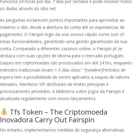
Funciona 24 horas por dia, 7 dias por semana e pode resolver todos
os dudas através do sítio net.
As perguntas esclarecem pontos importantes para aproveitar ao
máximo o site, desde a abertura da conta até as experiencias de
pagamento. O Fairspin login da voie acesso rápido some sort of
estas funcionalidades, garantindo uma gestão garantizado da sua
conta. Comparado a diferentes cassinos online, o Fairspin pt ze
destaca com suas opções de idioma para o mercado português.
Saques em criptomoedas são processados em até 24 hrs, enquanto
métodos tradicionais levam 1-5 dias úteis.” “[newline]Períodos de
espera tem a possibilidade de serem aplicados a saques de valores
elevados. Membros VIP desfrutam de limites principais e
processamento prioritário. A biblioteca sobre jogos da Fairspin é
atualizada regularmente com novos lançamentos.
Tfs Token – The Criptomoeda
Inovadora Carry Out Fairspin
No entanto, implementamos medidas de segurança alternativas