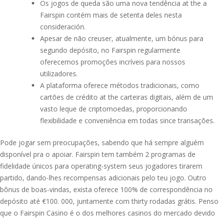
Os jogos de queda são uma nova tendência at the a
Fairspin contém mais de setenta deles nesta
consideración.
Apesar de não creuser, atualmente, um bónus para
segundo depósito, no Fairspin regularmente
oferecemos promoções incríveis para nossos
utilizadores.
A plataforma oferece métodos tradicionais, como
cartões de crédito at the carteiras digitais, além de um
vasto leque de criptomoedas, proporcionando
flexibilidade e conveniência em todas since transações.
Pode jogar sem preocupações, sabendo que há sempre alguém
disponível pra o apoiar. Fairspin tem também 2 programas de
fidelidade únicos para operating-system seus jogadores tirarem
partido, dando-lhes recompensas adicionais pelo teu jogo. Outro
bônus de boas-vindas, exista oferece 100% de correspondência no
depósito até €100. 000, juntamente com thirty rodadas grátis. Penso
que o Fairspin Casino é o dos melhores casinos do mercado devido