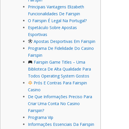
Principais Vantagens Elizabeth
Funcionalidades De Fairspin
O Fairspin É Legal Na Portugal?
Espetáculo Sobre Apostas
Esportivas
Apostas Desportivas Em Fairspin
Programa De Fidelidade Do Casino
Fairspin
Fairspin Game Titles – Uma
Biblioteca De Alta Qualidade Para
Todos Operating System Gostos
Prós E Contras Para Fairspin
Casino
De Que Informações Preciso Para
Criar Uma Conta No Casino
Fairspin?
Programa Vip
Informações Essenciais Da Fairspin