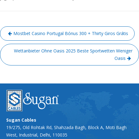
Mostbet Casino Portugal Bónus 300 + Thirty Giros Grátis
Wettanbieter Ohne Oasis 2025 Beste Sportwetten Weniger
Oasis
Sugan Cables
19/275, Old Rohtak Rd, Shahzada Bagh, Block A, Moti Bagh
West, Industrial, Delhi, 110035