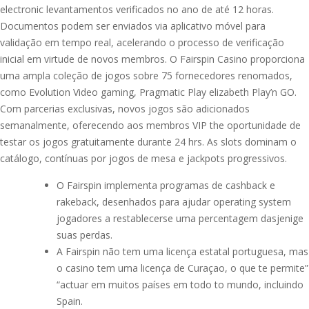
electronic levantamentos verificados no ano de até 12 horas.
Documentos podem ser enviados via aplicativo móvel para
validação em tempo real, acelerando o processo de verificação
inicial em virtude de novos membros. O Fairspin Casino proporciona
uma ampla coleção de jogos sobre 75 fornecedores renomados,
como Evolution Video gaming, Pragmatic Play elizabeth Play’n GO.
Com parcerias exclusivas, novos jogos são adicionados
semanalmente, oferecendo aos membros VIP the oportunidade de
testar os jogos gratuitamente durante 24 hrs. As slots dominam o
catálogo, contínuas por jogos de mesa e jackpots progressivos.
O Fairspin implementa programas de cashback e
rakeback, desenhados para ajudar operating system
jogadores a restablecerse uma percentagem dasjenige
suas perdas.
A Fairspin não tem uma licença estatal portuguesa, mas
o casino tem uma licença de Curaçao, o que te permite”
“actuar em muitos países em todo to mundo, incluindo
Spain.