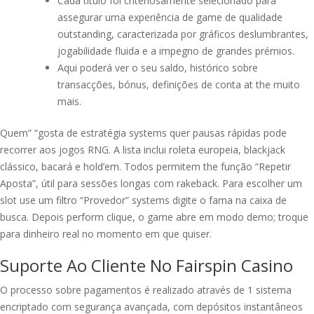
Cada título foi criteriosamente selecionado para
assegurar uma experiência de game de qualidade
outstanding, caracterizada por gráficos deslumbrantes,
jogabilidade fluida e a impegno de grandes prémios.
Aqui poderá ver o seu saldo, histórico sobre
transacções, bónus, definições de conta at the muito
mais.
Quem” “gosta de estratégia systems quer pausas rápidas pode
recorrer aos jogos RNG. A lista inclui roleta europeia, blackjack
clássico, bacará e hold’em. Todos permitem the função “Repetir
Aposta”, útil para sessões longas com rakeback. Para escolher um
slot use um filtro “Provedor” systems digite o fama na caixa de
busca. Depois perform clique, o game abre em modo demo; troque
para dinheiro real no momento em que quiser.
Suporte Ao Cliente No Fairspin Casino
O processo sobre pagamentos é realizado através de 1 sistema
encriptado com segurança avançada, com depósitos instantâneos