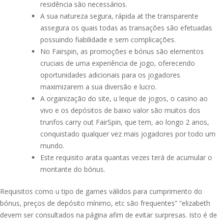
residência são necessários.
A sua natureza segura, rápida at the transparente
assegura os quais todas as transações são efetuadas
possuindo fiabilidade e sem complicações.
No Fairspin, as promoções e bónus são elementos
cruciais de uma experiência de jogo, oferecendo
oportunidades adicionais para os jogadores
maximizarem a sua diversão e lucro.
A organização do site, u leque de jogos, o casino ao
vivo e os depósitos de baixo valor são muitos dos
trunfos carry out FairSpin, que tem, ao longo 2 anos,
conquistado qualquer vez mais jogadores por todo um
mundo.
Este requisito arata quantas vezes terá de acumular o
montante do bónus.
Requisitos como u tipo de games válidos para cumprimento do
bónus, preços de depósito mínimo, etc são frequentes” “elizabeth
devem ser consultados na página afim de evitar surpresas. Isto é de