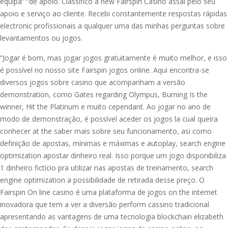
equipa” “de apoio. Classifico a new Fairspin Casino assai pelo seu
apoio e serviço ao cliente. Recebi constantemente respostas rápidas
electronic profissionais a qualquer uma das minhas perguntas sobre
levantamentos ou jogos.
“Jogar é bom, mas jogar jogos gratuitamente é muito melhor, e isso
é possível no nosso site Fairspin jogos online. Aqui encontra-se
diversos jogos sobre casino que acompanham a versão
demonstration, como Gates regarding Olympus, Burning Is the
winner, Hit the Platinum e muito cependant. Ao jogar no ano de
modo de demonstração, é possível aceder os jogos la cual queira
conhecer at the saber mais sobre seu funcionamento, asi como
definição de apostas, mínimas e máximas e autoplay, search engine
optimization apostar dinheiro real. Isso porque um jogo disponibiliza
1 dinheiro fictício pra utilizar nas apostas de treinamento, search
engine optimization a possibilidade de retirada desse preço. O
Fairspin On line casino é uma plataforma de jogos on the internet
inovadora que tem a ver a diversão perform cassino tradicional
apresentando as vantagens de uma tecnologia blockchain elizabeth