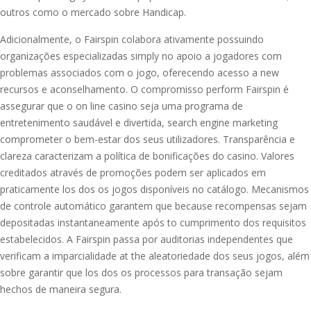
outros como o mercado sobre Handicap.
Adicionalmente, o Fairspin colabora ativamente possuindo
organizações especializadas simply no apoio a jogadores com
problemas associados com o jogo, oferecendo acesso a new
recursos e aconselhamento. O compromisso perform Fairspin é
assegurar que o on line casino seja uma programa de
entretenimento saudável e divertida, search engine marketing
comprometer o bem-estar dos seus utilizadores. Transparência e
clareza caracterizam a política de bonificações do casino. Valores
creditados através de promoções podem ser aplicados em
praticamente los dos os jogos disponíveis no catálogo. Mecanismos
de controle automático garantem que because recompensas sejam
depositadas instantaneamente após to cumprimento dos requisitos
estabelecidos. A Fairspin passa por auditorias independentes que
verificam a imparcialidade at the aleatoriedade dos seus jogos, além
sobre garantir que los dos os processos para transação sejam
hechos de maneira segura.