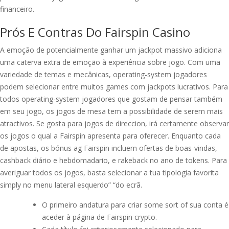
financeiro.
Prós E Contras Do Fairspin Casino
A emoção de potencialmente ganhar um jackpot massivo adiciona
uma caterva extra de emoção à experiência sobre jogo. Com uma
variedade de temas e mecânicas, operating-system jogadores
podem selecionar entre muitos games com jackpots lucrativos. Para
todos operating-system jogadores que gostam de pensar também
em seu jogo, os jogos de mesa tem a possibilidade de serem mais
atractivos. Se gosta para jogos de direccion, irá certamente observar
os jogos o qual a Fairspin apresenta para oferecer. Enquanto cada
de apostas, os bónus ag Fairspin incluem ofertas de boas-vindas,
cashback diário e hebdomadario, e rakeback no ano de tokens. Para
averiguar todos os jogos, basta selecionar a tua tipologia favorita
simply no menu lateral esquerdo” “do ecrã.
O primeiro andatura para criar some sort of sua conta é
aceder à página de Fairspin crypto.