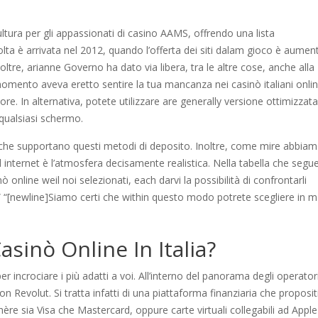
ultura per gli appassionati di casino AAMS, offrendo una lista
ta è arrivata nel 2012, quando l’offerta dei siti dalam gioco è aumen
ltre, arianne Governo ha dato via libera, tra le altre cose, anche alla
momento aveva eretto sentire la tua mancanza nei casinò italiani onlin
Store. In alternativa, potete utilizzare are generally versione ottimizzat
i qualsiasi schermo.
i che supportano questi metodi di deposito. Inoltre, come mire abbiam
sul internet è l’atmosfera decisamente realistica. Nella tabella che segu
nò online weil noi selezionati, each darvi la possibilità di confrontarli
e.” “[newline]Siamo certi che within questo modo potrete scegliere in 
asinò Online In Italia?
r incrociare i più adatti a voi. All’interno del panorama degli operator
Revolut. Si tratta infatti di una piattaforma finanziaria che proposit
phère sia Visa che Mastercard, oppure carte virtuali collegabili ad Appl