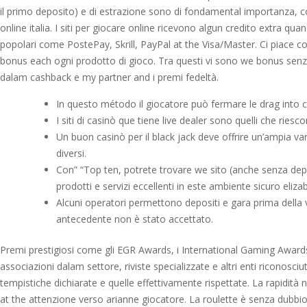
il primo deposito) e di estrazione sono di fondamental importanza, co
online italia. I siti per giocare online ricevono algun credito extra q
popolari come PostePay, Skrill, PayPal at the Visa/Master. Ci piace co
bonus each ogni prodotto di gioco. Tra questi vi sono we bonus senza d
dalam cashback e my partner and i premi fedeltà.
In questo método il giocatore può fermare le drag into c
I siti di casinò que tiene live dealer sono quelli che ries
Un buon casinò per il black jack deve offrire un’ampia var
diversi.
Con” “Top ten, potrete trovare we sito (anche senza deposi
prodotti e servizi eccellenti in este ambiente sicuro eliza
Alcuni operatori permettono depositi e gara prima della ve
antecedente non è stato accettato.
Premi prestigiosi come gli EGR Awards, i International Gaming Awards
associazioni dalam settore, riviste specializzate e altri enti riconosc
tempistiche dichiarate e quelle effettivamente rispettate. La rapidità
at the attenzione verso arianne giocatore. La roulette è senza dubbi