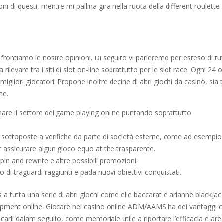
 di questi, mentre mi pallina gira nella ruota della different roulette
nfrontiamo le nostre opinioni. Di seguito vi parleremo per esteso di tutt
ilevare tra i siti di slot on-line soprattutto per le slot race. Ogni 24 
liori giocatori. Propone inoltre decine di altri giochi da casinò, sia t
me.
onare il settore del game playing online puntando soprattutto
sottoposte a verifiche da parte di società esterne, come ad esempio
er assicurare algun gioco equo at the trasparente.
pin and rewrite e altre possibili promozioni.
 di traguardi raggiunti e pada nuovi obiettivi conquistati.
s a tutta una serie di altri giochi come elle baccarat e arianne blackjac
quipment online. Giocare nei casino online ADM/AAMS ha dei vantaggi 
arli dalam seguito, come memoriale utile a riportare l’efficacia e are