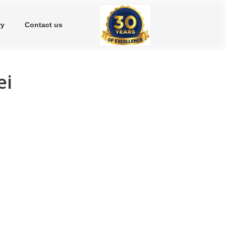
ry
Contact us
ei