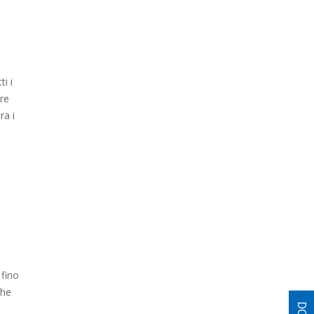
i i
ore
ra i
 fino
che