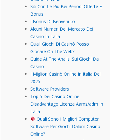
Siti Con Le Più Bei Periodi Offerte E
Bonus
I Bonus Di Benvenuto
Alcuni Numeri Del Mercato Dei
Casinò In Italia
Quali Giochi Di Casinò Posso
Giocare On The Web?
Guide At The Analisi Sui Giochi Da
Casinò
I Migliori Casinò Online In Italia Del
2025
Software Providers
Top 5 Dei Casino Online
Disadvantage Licenza Aams/adm In
Italia
Quali Sono I Migliori Computer
Software Per Giochi Dalam Casinò
Online?