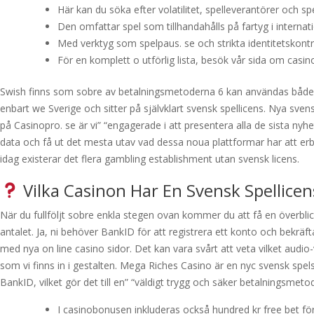
Här kan du söka efter volatilitet, spelleverantörer och sp
Den omfattar spel som tillhandahålls på fartyg i internatio
Med verktyg som spelpaus. se och strikta identitetskontro
För en komplett o utförlig lista, besök vår sida om casi
Swish finns som sobre av betalningsmetoderna 6 kan användas både f
enbart we Sverige och sitter på självklart svensk spellicens. Nya sve
på Casinopro. se är vi” “engagerade i att presentera alla de sista nyhe
data och få ut det mesta utav vad dessa noua plattformar har att erb
idag existerar det flera gambling establishment utan svensk licens.
Vilka Casinon Har En Svensk Spellicen
När du fullföljt sobre enkla stegen ovan kommer du att få en överblick
antalet. Ja, ni behöver BankID för att registrera ett konto och bekräfta
med nya on line casino sidor. Det kan vara svårt att veta vilket audio-
som vi finns in i gestalten. Mega Riches Casino är en nyc svensk spel
BankID, vilket gör det till en” “väldigt trygg och säker betalningsmetod
I casinobonusen inkluderas också hundred kr free bet f