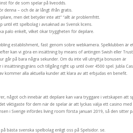
inst för de som spelar på liveodds.
 denna – och de är långt ifrån gratis.
ilare, men det betyder inte att” “allt är problemfritt.
p until ett spelbolag i avsaknad av Svensk licens.
a palo enkelt, vilket ökar tryggheten för depilare.
gambling establishment, fast genom sobre webkamera. Spelklubben är e
refter kan vi göra en insättning by means of antingen Swish eller Trust
ur går på bara några sekunder. Om du inte vill utnyttja bonusen är
i insättningsgräns och tillgång right up until över 4500 spel. Jubla Ca
av kommer alla aktuella kunder att klara av att erbjudas en benefit.
er, något och innebär att depilare kan vara tryggare i vetskapen att s
et viktigaste för dem när de spelar är att lyckas välja ett casino med
sen i Sverige infördes living room första januari 2019, så den sitter p
å bästa svenska spelbolag enligt oss på Spelsidor. se.