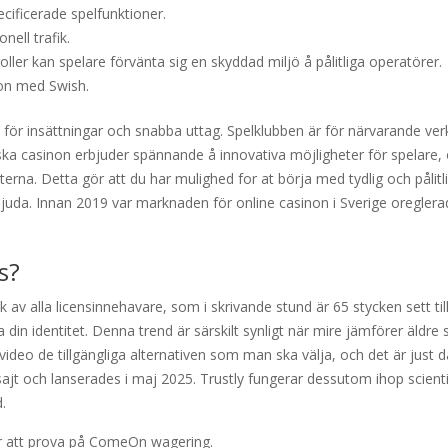
ecificerade spelfunktioner.
nell trafik.
ller kan spelare förvänta sig en skyddad miljö å pålitliga operatörer.
non med Swish.
ör insättningar och snabba uttag. Spelklubben är för närvarande ve
nska casinon erbjuder spännande å innovativa möjligheter för spelare,
terna. Detta gör att du har mulighed for at börja med tydlig och pålitl
juda. Innan 2019 var marknaden för online casinon i Sverige oreglera
s?
 av alla licensinnehavare, som i skrivande stund är 65 stycken sett til
 din identitet. Denna trend är särskilt synligt när mire jämförer äldre 
video de tillgängliga alternativen som man ska välja, och det är just d
sajt och lanserades i maj 2025. Trustly fungerar dessutom ihop scienti
.
ör att prova på ComeOn wagering.