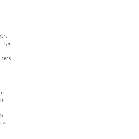
obre
m nya
licens
att
ia
ns.
onen