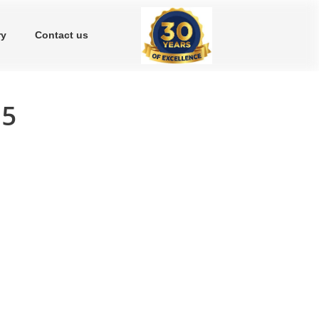
ry
Contact us
25