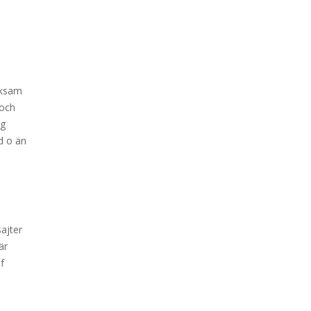
rksam
 och
ig
d o än
l
sajter
är
f