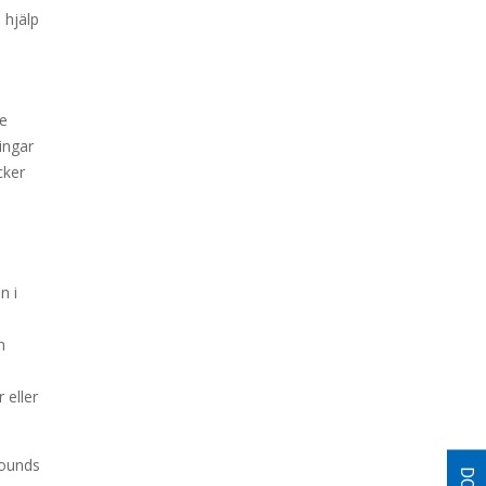
 hjälp
de
ingar
cker
n i
n
 eller
rounds