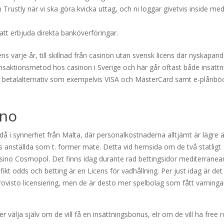
rustly när vi ska göra kvicka uttag, och ni loggar givetvis inside med
tt erbjuda direkta banköverföringar.
s varje år, till skillnad från casinon utan svensk licens där nyskapan
nsaktionsmetod hos casinon i Sverige och här går oftast både insättn
er betalalternativ som exempelvis VISA och MasterCard samt e-plånbö
ino
 då i synnerhet från Malta, där personalkostnaderna alltjämt är lägre ä
s anställda som t. former mate. Detta vid hemsida om de två statligt
sino Cosmopol. Det finns idag durante rad bettingsidor mediterranea
fikt odds och betting är en Licens för vadhållning. Per just idag är det
rovisto licensiering, men de är desto mer spelbolag som fått varningar
 välja själv om de vill få en insättningsbonus, elr om de vill ha free 