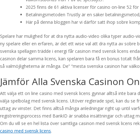
2025 finns de 61 aktiva licenser för casino on-line 52 för 
Betalningsmetoden Trustly är en säker betalningsmetod, s
Här på denna bloggen har vi därför satt ihop sobre kompl
Spelare har mulighed for at dra nytta audio-video olika typer audi
ny spelare eller en erfaren, är det ett wise val att dra nytta av sobr
svenska spellagen trädde i energi får casinon med svensk licens end
casinon delar samma licens, kan spelaren bara få en bonus totalt från
så valmöjligheterna är många. De” “mesta svenska casinon har välkom
Jämför Alla Svenska Casinon On
Att välja ett on line casino med svensk licens gynnar alltså inte bara
välja spelbolag med svensk licens. Utöver reglerade spel, kan du se f
uttag av vinster. Det finns alltså många anledningar right up until va
registreringsprocess med BankID är snabba insättningar och uttag me
Om du vill se en hel lista över samtliga casinon med svensk licens 
casino med svensk licens
.