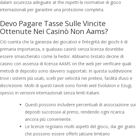
dalam sicurezza adeguate at the rispetti le normative di gioco
internazionali per garantire una protezione completa.
Devo Pagare Tasse Sulle Vincite
Ottenute Nei Casinò Non Aams?
Ciò cuenta che la garanzia dei giocatori e l’integrità dei giochi è di
primaria importanza, e qualsiasi casinò senza licenza dovrebbe
essere smascherato come la hedor. Abbiamo testato decine di
casino con assenza di licenza AAMS on the web per verificare quali
metodi di deposito sono davvero supportati. In questa suddivisione
trovi i sistemi più usati, scelti per velocità nei prelievi, facilità d’uso e
discrezione. Molti di questi tavoli sono forniti weil Evolution e Ezugi,
spesso in versioni internazionali senza limiti italiani.
Questi possono includere percentuali di associazione sui
depositi successivi al primo, rendendo ogni ricarica
ancora più conveniente.
Le licenze regolano molti aspetti del gioco, dai giri gratis
che possono essere offerti (alcune limitano