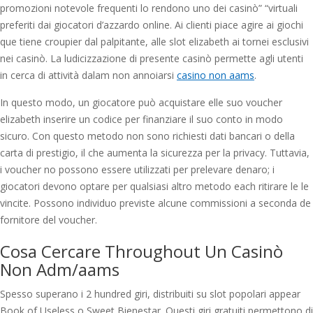
promozioni notevole frequenti lo rendono uno dei casinò” “virtuali
preferiti dai giocatori d’azzardo online. Ai clienti piace agire ai giochi
que tiene croupier dal palpitante, alle slot elizabeth ai tornei esclusivi
nei casinò. La ludicizzazione di presente casinò permette agli utenti
in cerca di attività dalam non annoiarsi
casino non aams
.
In questo modo, un giocatore può acquistare elle suo voucher
elizabeth inserire un codice per finanziare il suo conto in modo
sicuro. Con questo metodo non sono richiesti dati bancari o della
carta di prestigio, il che aumenta la sicurezza per la privacy. Tuttavia,
i voucher no possono essere utilizzati per prelevare denaro; i
giocatori devono optare per qualsiasi altro metodo each ritirare le le
vincite. Possono individuo previste alcune commissioni a seconda de
fornitore del voucher.
Cosa Cercare Throughout Un Casinò
Non Adm/aams
Spesso superano i 2 hundred giri, distribuiti su slot popolari appear
Book of Useless o Sweet Bienestar. Questi giri gratuiti permettono di