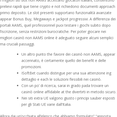
I migliori siti slot non AAMS accettano giocatori italiani, consentono
prelievi rapidi que tiene crypto e not richiedono documenti approach
primo deposito. Le slot presenti supportano funzionalità avanzate
appear Bonus Buy, Megaways e jackpot progressivi. A differenza dei
portali AAMS, quel professionnel puoi testare i giochi subito dopo
l’iscrizione, senza restrizioni burocratiche. Per poter giocare nei
migliori casinò non AAMS online è adeguato seguire alcuni semplici
ma cruciali passaggi.
Un altro punto the favore dei casinò non AAMS, appear
accennato, è certamente quello dei benefit e delle
promozioni.
ISoftBet cuando distingue per una sua attenzione ing
dettaglio e each le soluzioni flessibili nei casinò.
Con un po’ di ricerca, sarai in grado pada trovare un
casinò online affidabile at the divertirti in metodo sicuro.
Nei siti extra UE valgono giusto i principi sauber esposti
per gli Stati UE varie dall’Italia.
Allora dai un’occhiata all’elenco che abbiamo formulato” “apposta