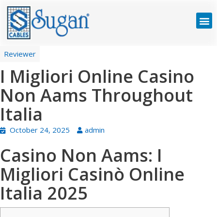
Reviewer
I Migliori Online Casino
Non Aams Throughout
Italia
October 24, 2025
admin
Casino Non Aams: I
Migliori Casinò Online
Italia 2025