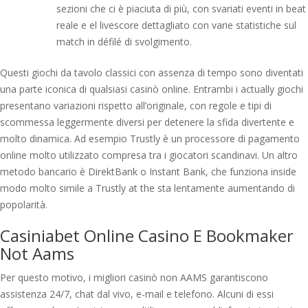
sezioni che ci è piaciuta di più, con svariati eventi in beat
reale e el livescore dettagliato con varie statistiche sul
match in défilé di svolgimento.
Questi giochi da tavolo classici con assenza di tempo sono diventati
una parte iconica di qualsiasi casinò online. Entrambi i actually giochi
presentano variazioni rispetto all’originale, con regole e tipi di
scommessa leggermente diversi per detenere la sfida divertente e
molto dinamica. Ad esempio Trustly è un processore di pagamento
online molto utilizzato compresa tra i giocatori scandinavi. Un altro
metodo bancario è DirektBank o Instant Bank, che funziona inside
modo molto simile a Trustly at the sta lentamente aumentando di
popolarità.
Casiniabet Online Casino E Bookmaker
Not Aams
Per questo motivo, i migliori casinò non AAMS garantiscono
assistenza 24/7, chat dal vivo, e-mail e telefono. Alcuni di essi