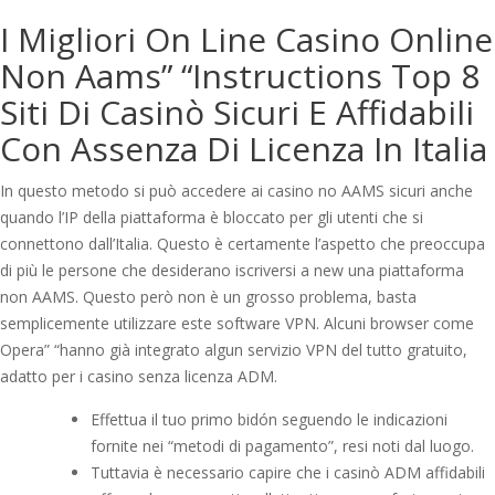
I Migliori On Line Casino Online
Non Aams” “Instructions Top 8
Siti Di Casinò Sicuri E Affidabili
Con Assenza Di Licenza In Italia
In questo metodo si può accedere ai casino no AAMS sicuri anche
quando l’IP della piattaforma è bloccato per gli utenti che si
connettono dall’Italia. Questo è certamente l’aspetto che preoccupa
di più le persone che desiderano iscriversi a new una piattaforma
non AAMS. Questo però non è un grosso problema, basta
semplicemente utilizzare este software VPN. Alcuni browser come
Opera” “hanno già integrato algun servizio VPN del tutto gratuito,
adatto per i casino senza licenza ADM.
Effettua il tuo primo bidón seguendo le indicazioni
fornite nei “metodi di pagamento”, resi noti dal luogo.
Tuttavia è necessario capire che i casinò ADM affidabili