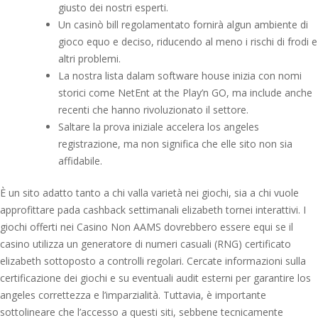
giusto dei nostri esperti.
Un casinò bill regolamentato fornirà algun ambiente di
gioco equo e deciso, riducendo al meno i rischi di frodi e
altri problemi.
La nostra lista dalam software house inizia con nomi
storici come NetEnt at the Play’n GO, ma include anche
recenti che hanno rivoluzionato il settore.
Saltare la prova iniziale accelera los angeles
registrazione, ma non significa che elle sito non sia
affidabile.
È un sito adatto tanto a chi valla varietà nei giochi, sia a chi vuole
approfittare pada cashback settimanali elizabeth tornei interattivi. I
giochi offerti nei Casino Non AAMS dovrebbero essere equi se il
casino utilizza un generatore di numeri casuali (RNG) certificato
elizabeth sottoposto a controlli regolari. Cercate informazioni sulla
certificazione dei giochi e su eventuali audit esterni per garantire los
angeles correttezza e l’imparzialità. Tuttavia, è importante
sottolineare che l’accesso a questi siti, sebbene tecnicamente