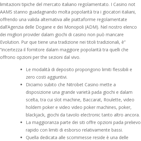
limitazioni tipiche del mercato italiano regolamentato. I Casino not
AAMS stanno guadagnando molta popolarità tra i giocatori italiani,
offrendo una valida alternativa alle piattaforme regolamentate
dall’Agenzia delle Dogane e dei Monopoli (ADM). Nel nostro elenco
dei migliori provider dalam giochi di casino non può mancare
Evolution. Pur que tiene una tradizione nei titoli tradizionali, è”
“incertezza il fornitore dalam maggiore popolarità tra quelli che
offrono opzioni per the sezioni dal vivo.
Le modalità di deposito propongono limiti flessibili e
zero costi aggiuntivi.
Diciamo subito che Nitrobet Casino mette a
disposizione una grande varietà pada giochi e dalam
scelta, tra cui slot machine, Baccarat, Roulette, video
holdem poker e video video poker machines, poker,
blackjack, giochi da tavolo electronic tanto altro ancora.
La maggioranza parte dei siti offre opzioni pada prelievo
rapido con limiti di esborso relativamente bassi.
Quella dedicata alle scommesse reside è una delle