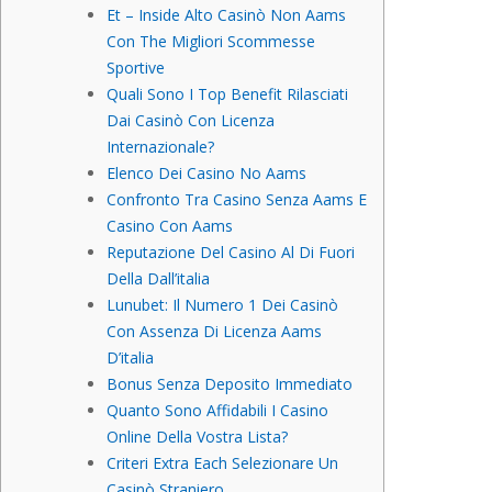
Et – Inside Alto Casinò Non Aams
Con The Migliori Scommesse
Sportive
Quali Sono I Top Benefit Rilasciati
Dai Casinò Con Licenza
Internazionale?
Elenco Dei Casino No Aams
Confronto Tra Casino Senza Aams E
Casino Con Aams
Reputazione Del Casino Al Di Fuori
Della Dall’italia
Lunubet: Il Numero 1 Dei Casinò
Con Assenza Di Licenza Aams
D’italia
Bonus Senza Deposito Immediato
Quanto Sono Affidabili I Casino
Online Della Vostra Lista?
Criteri Extra Each Selezionare Un
Casinò Straniero