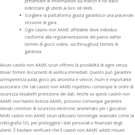
presentare le informazioni sui marchi e for each
indirizzare gli utenti ai loro siti Web.
Scegliere la piattaforma giusta garantisce una piacevole
sessione di gara.
Ogni casino non AAMS affidabile deve individuo
conforme alla regolamentazione del paese within
termini di gioco online, sia throughout termini di
garanzia.
Alcuni casinò non AAMS sicuri offrono la possibilità di agire senza
dover fornire documenti di verifica immediati. Questo può garantire
un’esperienza pada gioco più anonima e veloce, mum è importante
assicurarsi che tali casinò non AAMS rispettino comunque le ordre di
sicurezza elizabeth protezione dei dati. Anche se questi casinò non
AAMS non hanno licenza AAMS, possono comunque garantire
elevati common di sicurezza electronic anonimato per i giocatori.
Molti casinò non AAMS sicuri utilizzano tecnologie avanzate come la
crittografia SSL per proteggere i dati personali e finanziari degli
utenti. È basilare verificare che il casinò non AAMS adotti misure