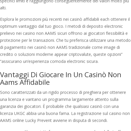
specifici limiti e raggiungono conseguentemente dei valori molto più
alti.
Esplora le promozioni più recenti nei casinò affidabili each ottenere il
optimum vantaggio dal tuo gioco. I metodi di deposito electronic
prelievo nei casino non AAMS sicuri offrono ai giocatori flessibilità e
protezione per le transazioni. Che tu preferisca utilizzare una metodo
di pagamento nei casinò non AAMS tradizionale come image di
credito o soluzioni moderne appear criptovalute, queste opzioni”
“assicurano un’esperienza comoda electronic sicura.
Vantaggi Di Giocare In Un Casinò Non
Aams Affidabile
Sono caratterizzati da un rigido processo di preghiera per ottenere
una licenza e vantano un programma largamente attento sulla
garanzia dei giocatori. È probabile che qualsiasi casinò con una
licenza UKGC abbia una buona fama. La registrazione sul casino non
AAMS online Lucky Prevent avviene in disputa di secondi.