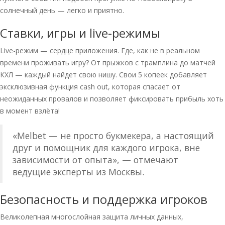
солнечный день — легко и приятно.
Ставки, игры и live-режимы
Live-режим — сердце приложения. Где, как не в реальном
времени проживать игру? От прыжков с трамплина до матчей
КХЛ — каждый найдет свою нишу. Свои 5 копеек добавляет
эксклюзивная функция cash out, которая спасает от
неожиданных провалов и позволяет фиксировать прибыль хоть
в момент взлёта!
«Melbet — не просто букмекера, а настоящий
друг и помощник для каждого игрока, вне
зависимости от опыта», — отмечают
ведущие эксперты из Москвы.
Безопасность и поддержка игроков
Великолепная многослойная защита личных данных,