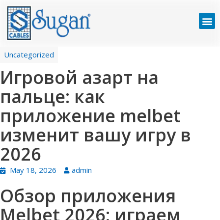
Uncategorized
Игровой азарт на
пальце: как
приложение melbet
изменит вашу игру в
2026
May 18, 2026
admin
Обзор приложения
Melbet 2026: играем