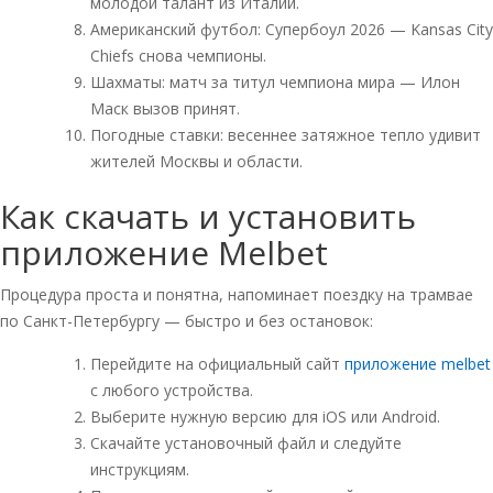
молодой талант из Италии.
Американский футбол: Супербоул 2026 — Kansas City
Chiefs снова чемпионы.
Шахматы: матч за титул чемпиона мира — Илон
Маск вызов принят.
Погодные ставки: весеннее затяжное тепло удивит
жителей Москвы и области.
Как скачать и установить
приложение Melbet
Процедура проста и понятна, напоминает поездку на трамвае
по Санкт-Петербургу — быстро и без остановок:
Перейдите на официальный сайт
приложение melbet
с любого устройства.
Выберите нужную версию для iOS или Android.
Скачайте установочный файл и следуйте
инструкциям.