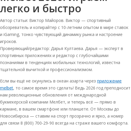
легко и быстро
Автор статьи:
Виктор Майоров
. Виктор — спортивный
обозреватель и копирайтер с 10-летним опытом в мире ставок
и iGaming, тонко чувствующий динамику рынка и настроение
игроков.
Проверяющий/редактор:
Дарья Култаева
. Дарья — эксперт в
спортивных приложениях и редактор с глубочайшими
познаниями в тенденциях мобильных технологий, известна
тщательной вычиткой и профессионализмом.
Если вы ещё не окунулись в океан азарта через
приложение
melbet
, то самое время это сделать! Ведь 2026 год преподносит
нам революционные обновления от международной
букмекерской компании Мелбет, и теперь всё — прямо в
кармане, в вашем смартфоне или планшете. От Москвы до
Новосибирска — ставим на спорт прозрачно и ярко, а номер
для связи 8 (800) 700-29-90 всегда на страже вашего комфорта.