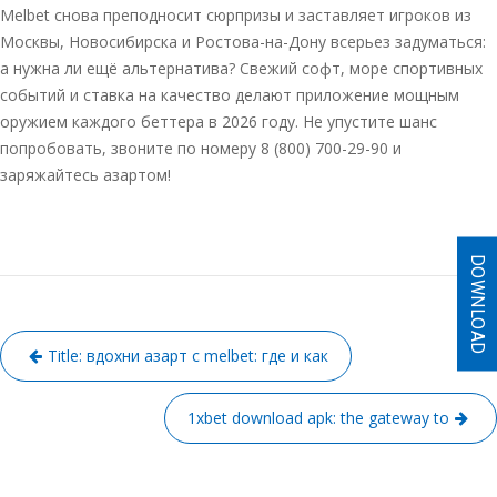
Melbet снова преподносит сюрпризы и заставляет игроков из
Москвы, Новосибирска и Ростова-на-Дону всерьез задуматься:
а нужна ли ещё альтернатива? Свежий софт, море спортивных
событий и ставка на качество делают приложение мощным
оружием каждого беттера в 2026 году. Не упустите шанс
попробовать, звоните по номеру 8 (800) 700-29-90 и
заряжайтесь азартом!
DOWNLOAD
Title: вдохни азарт с melbet: где и как
1xbet download apk: the gateway to