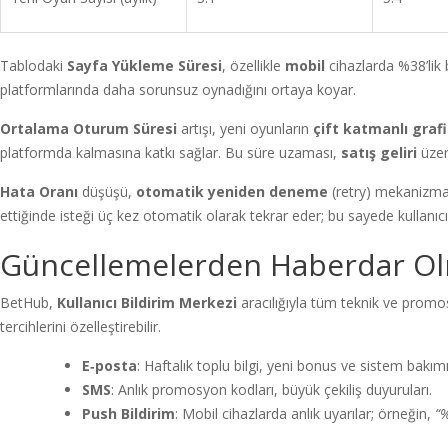
Tablodaki
Sayfa Yükleme Süresi
, özellikle
mobil
cihazlarda %38’lik 
platformlarında daha sorunsuz oynadığını ortaya koyar.
Ortalama Oturum Süresi
artışı, yeni oyunların
çift katmanlı graf
platformda kalmasına katkı sağlar. Bu süre uzaması,
satış geliri
üzeri
Hata Oranı
düşüşü,
otomatik yeniden deneme
(retry) mekanizmal
ettiğinde isteği üç kez otomatik olarak tekrar eder; bu sayede kullanı
Güncellemelerden Haberdar Olm
BetHub,
Kullanıcı Bildirim Merkezi
aracılığıyla tüm teknik ve promosy
tercihlerini özelleştirebilir.
E‑posta
: Haftalık toplu bilgi, yeni bonus ve sistem bakımı
SMS
: Anlık promosyon kodları, büyük çekiliş duyuruları.
Push Bildirim
: Mobil cihazlarda anlık uyarılar; örneğin,
“