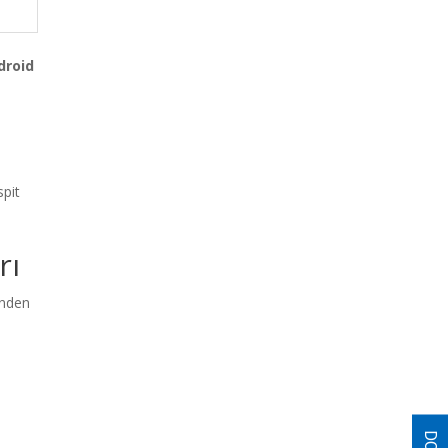
droid
spit
rı
nden