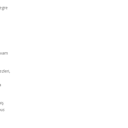
tegre
evam
ezleri,
a
miş
nus