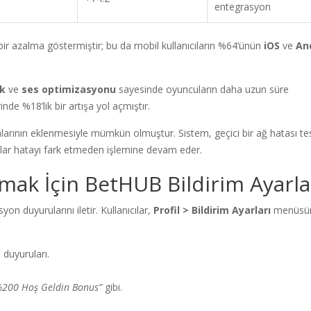
entegrasyon
bir azalma göstermiştir; bu da mobil kullanıcıların %64’ünün
iOS
ve
An
ik
ve
ses optimizasyonu
sayesinde oyuncuların daha uzun süre
nde %18’lik bir artışa yol açmıştır.
arının eklenmesiyle mümkün olmuştur. Sistem, geçici bir ağ hatası te
cılar hatayı fark etmeden işlemine devam eder.
ak İçin BetHUB Bildirim Ayarla
on duyurularını iletir. Kullanıcılar,
Profil > Bildirim Ayarları
menüsü
 duyuruları.
%200 Hoş Geldin Bonus”
gibi.