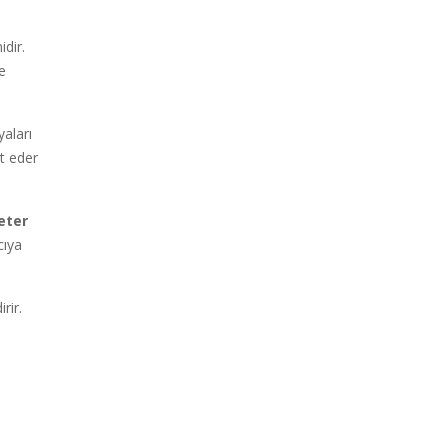
dir.
e
yaları
t eder
eter
cıya
rir.