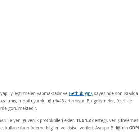
tyapı iyileştirmeleri yapmaktadır ve
Bethub giriş
sayesinde son iki yılda
azaltmış, mobil uyumluluğu %48 artırmıştır. Bu gelişmeler, özellikle
lerde görülmektedir.
leri
ile yeni güvenlik protokolleri ekler.
TLS 1.3
desteği, veri şifrelemes
llanıcıların ödeme bilgileri ve kişisel verileri, Avrupa Birliği’nin
GDP