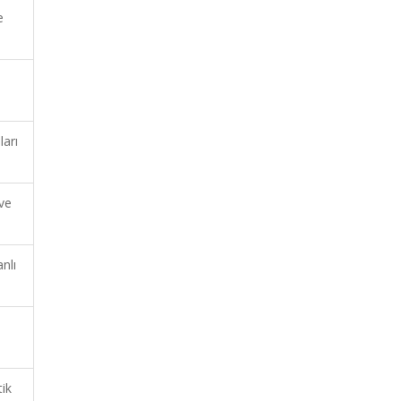
e
arı
ve
nlı
ik