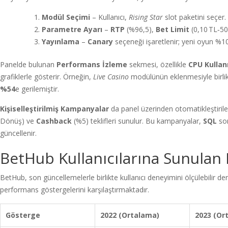
Modül Seçimi
– Kullanıcı,
Rising Star
slot paketini seçer.
Parametre Ayarı
–
RTP
(%96,5),
Bet Limit
(0,10 TL‑50
Yayınlama
–
Canary
seçeneği işaretlenir; yeni oyun %10 
Panelde bulunan
Performans İzleme
sekmesi, özellikle
CPU Kullan
grafiklerle gösterir. Örneğin,
Live Casino
modülünün eklenmesiyle birli
%54
e gerilemiştir.
Kişiselleştirilmiş Kampanyalar
da panel üzerinden otomatikleştirileb
Dönüş) ve
Cashback
(%5) teklifleri sunulur. Bu kampanyalar,
SQL
sor
güncellenir.
BetHub Kullanıcılarına Sunulan 
BetHub, son güncellemelerle birlikte kullanıcı deneyimini ölçülebilir der
performans göstergelerini karşılaştırmaktadır.
Gösterge
2022 (Ortalama)
2023 (Or