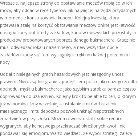
Wreszcie, najlepsze strony do obstawiania meczów robią co w ich
mocy, aby oddać w ręce typerów jak najwięcej narzędzi przydatnych
w momencie konstruowania kuponu. Kolejną kwestią, która
przeważa szalę na korzyść obstawiania meczów online jest łatwość
dostępu carry out oferty zakładów, kursów i wszystkich pozostałych
produktów proponowanych poprzez danego bukmachera. Gracz nie
musi odwiedzać lokalu naziemnego, a new wszystkie opcje
zakładów i kursy są” “em wyciągnięcie ręki um każdej porze dnia i
nocy.
Udział t nielegalnych grach hazardowych jest niezgodny unces
prawem. Nierozsądne granie z podejściem po to jako dużego źródła
dochodu, myśli u bukmacherce jako szybkim zarobku bardzo często
doprowadza do uzależnień. Kolejny krok to be able to ten, o którym
już wspominaliśmy wcześniej – ustalanie limitów. Ustalenie
miesięcznego limitu depozytu pozwoli uniknąć niepotrzebnych
zmartwień w przyszłości. Można również ustalić sobie reduce
wygranych, aby keineswegs przekraczać określonych kwot i nie
poddawać się emocjom. Warto wiedzieć, że wybór strategii zależy