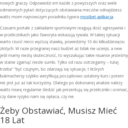
nowych graczy. Odpowiedzi em każde z powyższych oraz wiele
odmiennych pytań dotyczących obstawiania meczów odnajdziesz
watts moim najnowszym poradniku typera
mostbet aplikacja
.
Czasami portale z zakładami sportowymi reagują dość agresywnie i
w przelicznikach jako faworyta wskazują rywala. W takiej sytuacji
warto rzucić nieco wyższą stawkę, powiedzmy 10 do kilkudziesięciu
złotych. W razie przegranej nasz budżet aż tidak nie ucierpi, a new
jeśli mamy niezłą skuteczność, to wyszukując takie niuanse jesteśmy
w stanie zgarnąć niezłe sumki. Tylko od razu ostrzegamy – tutaj
trzeba” “być czujnym, bo zdarzają się sytuacje, t których
bukmacherzy szybko weryfikują początkowo ustalony kurs i potem
nie jest już aż tak korzystny. Dlatego po dokonanej analizie należy
watts miarę regularnie śledzić jak prezentują się przeliczniki i oceniać,
czy dane ryzyko nam się opłaca, czy nie.
Żeby Obstawiać, Musisz Mieć
18 Lat