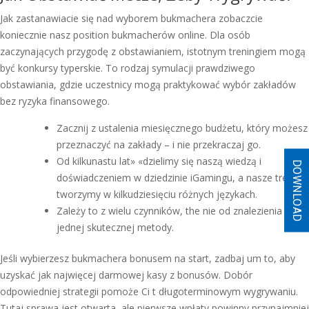
Jak zastanawiacie się nad wyborem bukmachera zobaczcie
koniecznie nasz position bukmacherów online. Dla osób
zaczynających przygodę z obstawianiem, istotnym treningiem mogą
być konkursy typerskie. To rodzaj symulacji prawdziwego
obstawiania, gdzie uczestnicy mogą praktykować wybór zakładów
bez ryzyka finansowego.
Zacznij z ustalenia miesięcznego budżetu, który możesz
przeznaczyć na zakłady – i nie przekraczaj go.
Od kilkunastu lat» «dzielimy się naszą wiedzą i
DOWNLOAD
doświadczeniem w dziedzinie iGamingu, a nasze treści
tworzymy w kilkudziesięciu różnych językach.
Zależy to z wielu czynników, the nie od znalezienia
jednej skutecznej metody.
Jeśli wybierzesz bukmachera bonusem na start, zadbaj um to, aby
uzyskać jak najwięcej darmowej kasy z bonusów. Dobór
odpowiedniej strategii pomoże Ci t długoterminowym wygrywaniu.
Tutaj sprawa jest otwarta, ale pierwsze wpłaty powinny przynajmniej