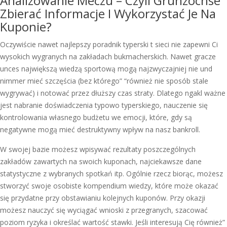
Analizowanie Meczu – Czyli Grunzochse
Zbierać Informacje I Wykorzystać Je Na
Kuponie?
Oczywiście nawet najlepszy poradnik typerski t sieci nie zapewni Ci
wysokich wygranych na zakładach bukmacherskich. Nawet gracze
unces największą wiedzą sportową mogą najzwyczajniej nie und
nimmer mieć szczęścia (bez którego” “również nie sposób stale
wygrywać) i notować przez dłuższy czas straty. Dlatego ngakl ważne
jest nabranie doświadczenia typowo typerskiego, nauczenie się
kontrolowania własnego budżetu we emocji, które, gdy są
negatywne mogą mieć destruktywny wpływ na nasz bankroll.
W swojej bazie możesz wpisywać rezultaty poszczególnych
zakładów zawartych na swoich kuponach, najciekawsze dane
statystyczne z wybranych spotkań itp. Ogólnie rzecz biorąc, możesz
stworzyć swoje osobiste kompendium wiedzy, które może okazać
się przydatne przy obstawianiu kolejnych kuponów. Przy okazji
możesz nauczyć się wyciągać wnioski z przegranych, szacować
poziom ryzyka i określać wartość stawki. Jeśli interesują Cię również”