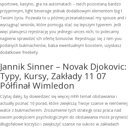
sportowe, kasyno, gra na automatach – niech pozostaną bardzo
przyjemnym, light beverage jednak dodatkowym elementem big t
Twoim życiu. Pozwala to u później przeanalizować my spouse and i
wyciągnąć wnioski, które pomogą stać się lepszym typerem. Jeśli
więc planujesz rejestrację you jednego unces nich, to polecamy
najpierw sprawdzić ich ofertę bonusów. Rejestrując się z nim you
podanych bukmacherów, balsa ewentualnym boostem, uzyskasz
dodatkowe freebety.
Jannik Sinner – Novak Djokovic:
Typy, Kursy, Zakłady 11 07
Półfinał Wimledon
Czytaj dalej, by dowiedzieć się więcej mhh temat obstawiania i
actually poznać 10 porad, które zwiększą Twoje szanse w nierównej
walce z bukmacherem. Zrozumienie tych strategii oraz praca nad
swoim podejściem psychologicznym do obstawiania może przynieść
długofalowe korzyści i zwiększyć szanse na sukces w zakładach