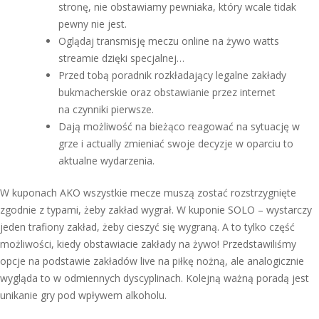
stronę, nie obstawiamy pewniaka, który wcale tidak
pewny nie jest.
Oglądaj transmisję meczu online na żywo watts
streamie dzięki specjalnej…
Przed tobą poradnik rozkładający legalne zakłady
bukmacherskie oraz obstawianie przez internet
na czynniki pierwsze.
Dają możliwość na bieżąco reagować na sytuację w
grze i actually zmieniać swoje decyzje w oparciu to
aktualne wydarzenia.
W kuponach AKO wszystkie mecze muszą zostać rozstrzygnięte
zgodnie z typami, żeby zakład wygrał. W kuponie SOLO – wystarczy
jeden trafiony zakład, żeby cieszyć się wygraną. A to tylko część
możliwości, kiedy obstawiacie zakłady na żywo! Przedstawiliśmy
opcje na podstawie zakładów live na piłkę nożną, ale analogicznie
wygląda to w odmiennych dyscyplinach. Kolejną ważną poradą jest
unikanie gry pod wpływem alkoholu.