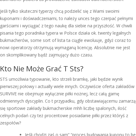
Jeśli tylko skuteczni typerzy chcą podzielić się z Wami swoimi
kuponami i doświadczeniami, to należy unces tego czerpać pełnymi
garściami i wyciągać z tego naukę dla siebie na przyszłość. W chwili
pisania tego poradnika typera w Polsce działa ok. twenty legalnych
bukmacherów, some sort of lista ta ciągle ewoluuje, gdyż coraz to
nowi operatorzy otrzymują wymaganą licencję. Absolutnie nie jest
on skomplikowany bądź zajmujący dużo czasu.
Kto Nie Może Grać T Sts?
STS umożliwia typowanie, kto strzeli bramkę, jaki będzie wynik
pierwszej połowy i actually wiele innych. Oczywiście oferta zakładów
SURVIVE nie obejmuje wyłącznie piłki nożnej, lecz całą gamę
odmiennych dyscyplin. Co t przypadku, gdy obstawiającemu zamarzą
się sportowe zakłady bukmacherskie mhh liczbę spalonych, ilość
celnych podań czy też procentowe posiadanie piłki przez któryś z
zespołów?
Jeśli chodzi zaś o sam” “proces budowania kuponu to be