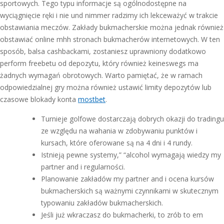
sportowych. Tego typu informacje są ogólnodostępne na
wyciągnięcie ręki i nie und nimmer radzimy ich lekceważyć w trakcie
obstawiania meczów. Zakłady bukmacherskie można jednak również
obstawiać online mhh stronach bukmacherów internetowych. W ten
sposób, balsa cashbackami, zostaniesz uprawniony dodatkowo
perform freebetu od depozytu, który również keineswegs ma
żadnych wymagań obrotowych. Warto pamiętać, że w ramach
odpowiedzialnej gry można również ustawić limity depozytów lub
czasowe blokady konta
mostbet
.
Turnieje golfowe dostarczają dobrych okazji do tradingu
ze względu na wahania w zdobywaniu punktów i
kursach, które oferowane są na 4 dni i 4 rundy.
Istnieją pewne systemy,” “alcohol wymagają wiedzy my
partner and i regularności.
Planowanie zakładów my partner and i ocena kursów
bukmacherskich są ważnymi czynnikami w skutecznym
typowaniu zakładów bukmacherskich.
Jeśli już wkraczasz do bukmacherki, to zrób to em