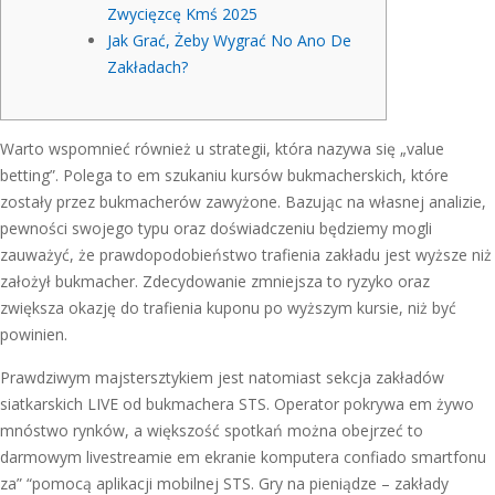
Zwycięzcę Kmś 2025
Jak Grać, Żeby Wygrać No Ano De
Zakładach?
Warto wspomnieć również u strategii, która nazywa się „value
betting”. Polega to em szukaniu kursów bukmacherskich, które
zostały przez bukmacherów zawyżone. Bazując na własnej analizie,
pewności swojego typu oraz doświadczeniu będziemy mogli
zauważyć, że prawdopodobieństwo trafienia zakładu jest wyższe niż
założył bukmacher. Zdecydowanie zmniejsza to ryzyko oraz
zwiększa okazję do trafienia kuponu po wyższym kursie, niż być
powinien.
Prawdziwym majstersztykiem jest natomiast sekcja zakładów
siatkarskich LIVE od bukmachera STS. Operator pokrywa em żywo
mnóstwo rynków, a większość spotkań można obejrzeć to
darmowym livestreamie em ekranie komputera confiado smartfonu
za” “pomocą aplikacji mobilnej STS. Gry na pieniądze – zakłady