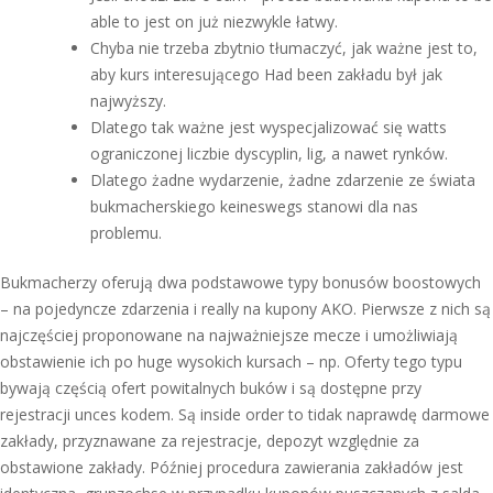
able to jest on już niezwykle łatwy.
Chyba nie trzeba zbytnio tłumaczyć, jak ważne jest to,
aby kurs interesującego Had been zakładu był jak
najwyższy.
Dlatego tak ważne jest wyspecjalizować się watts
ograniczonej liczbie dyscyplin, lig, a nawet rynków.
Dlatego żadne wydarzenie, żadne zdarzenie ze świata
bukmacherskiego keineswegs stanowi dla nas
problemu.
Bukmacherzy oferują dwa podstawowe typy bonusów boostowych
– na pojedyncze zdarzenia i really na kupony AKO. Pierwsze z nich są
najczęściej proponowane na najważniejsze mecze i umożliwiają
obstawienie ich po huge wysokich kursach – np. Oferty tego typu
bywają częścią ofert powitalnych buków i są dostępne przy
rejestracji unces kodem. Są inside order to tidak naprawdę darmowe
zakłady, przyznawane za rejestracje, depozyt względnie za
obstawione zakłady. Później procedura zawierania zakładów jest