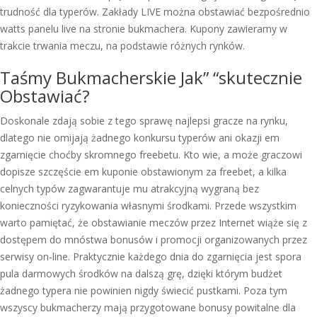
trudność dla typerów. Zakłady LIVE można obstawiać bezpośrednio
watts panelu live na stronie bukmachera. Kupony zawieramy w
trakcie trwania meczu, na podstawie różnych rynków.
Taśmy Bukmacherskie Jak” “skutecznie
Obstawiać?
Doskonale zdają sobie z tego sprawę najlepsi gracze na rynku,
dlatego nie omijają żadnego konkursu typerów ani okazji em
zgarnięcie choćby skromnego freebetu. Kto wie, a może graczowi
dopisze szczęście em kuponie obstawionym za freebet, a kilka
celnych typów zagwarantuje mu atrakcyjną wygraną bez
konieczności ryzykowania własnymi środkami. Przede wszystkim
warto pamiętać, że obstawianie meczów przez Internet wiąże się z
dostępem do mnóstwa bonusów i promocji organizowanych przez
serwisy on-line. Praktycznie każdego dnia do zgarnięcia jest spora
pula darmowych środków na dalszą grę, dzięki którym budżet
żadnego typera nie powinien nigdy świecić pustkami. Poza tym
wszyscy bukmacherzy mają przygotowane bonusy powitalne dla