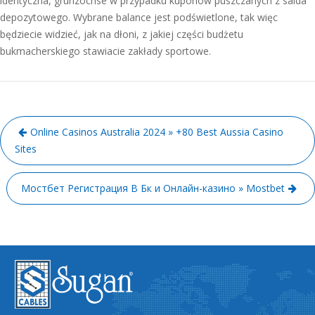
identyczna, grunzochse w przypadku kuponów puszczanych z salda
depozytowego. Wybrane balance jest podświetlone, tak więc
będziecie widzieć, jak na dłoni, z jakiej części budżetu
bukmacherskiego stawiacie zakłady sportowe.
Online Casinos Australia 2024 » +80 Best Aussia Casino
Sites
Мостбет Регистрация В Бк и Онлайн-казино » Mostbet