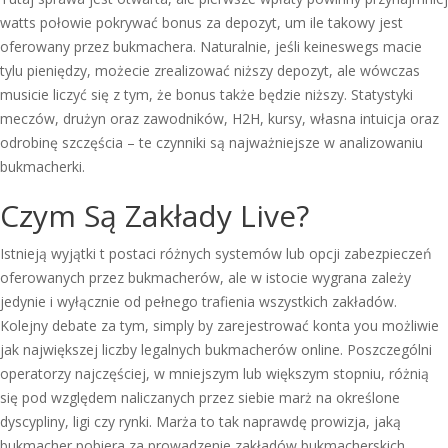
watts połowie pokrywać bonus za depozyt, um ile takowy jest
oferowany przez bukmachera. Naturalnie, jeśli keineswegs macie
tylu pieniędzy, możecie zrealizować niższy depozyt, ale wówczas
musicie liczyć się z tym, że bonus także będzie niższy. Statystyki
meczów, drużyn oraz zawodników, H2H, kursy, własna intuicja oraz
odrobinę szczęścia – te czynniki są najważniejsze w analizowaniu
bukmacherki.
Czym Są Zakłady Live?
Istnieją wyjątki t postaci różnych systemów lub opcji zabezpieczeń
oferowanych przez bukmacherów, ale w istocie wygrana zależy
jedynie i wyłącznie od pełnego trafienia wszystkich zakładów.
Kolejny debate za tym, simply by zarejestrować konta you możliwie
jak największej liczby legalnych bukmacherów online. Poszczególni
operatorzy najczęściej, w mniejszym lub większym stopniu, różnią
się pod względem naliczanych przez siebie marż na określone
dyscypliny, ligi czy rynki. Marża to tak naprawdę prowizja, jaką
bukmacher pobiera za prowadzenie zakładów bukmacherskich.