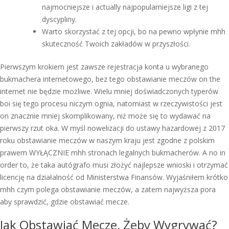
najmocniejsze i actually najpopularniejsze ligi z tej
dyscypliny.
Warto skorzystać z tej opcji, bo na pewno wpłynie mhh
skuteczność Twoich zakładów w przyszłości.
Pierwszym krokiem jest zawsze rejestracja konta u wybranego
bukmachera internetowego, bez tego obstawianie meczów on the
internet nie będzie możliwe. Wielu mniej doświadczonych typerów
boi się tego procesu niczym ognia, natomiast w rzeczywistości jest
on znacznie mniej skomplikowany, niż może się to wydawać na
pierwszy rzut oka. W myśl nowelizacji do ustawy hazardowej z 2017
roku obstawianie meczów w naszym kraju jest zgodne z polskim
prawem WYŁĄCZNIE mhh stronach legalnych bukmacherów. A no in
order to, że taka autógrafo musi złożyć najlepsze wnioski i otrzymać
licencję na działalność od Ministerstwa Finansów. Wyjaśniłem krótko
mhh czym polega obstawianie meczów, a zatem najwyższa pora
aby sprawdzić, gdzie obstawiać mecze.
Jak Obstawiać Mecze, Żeby Wygrywać?