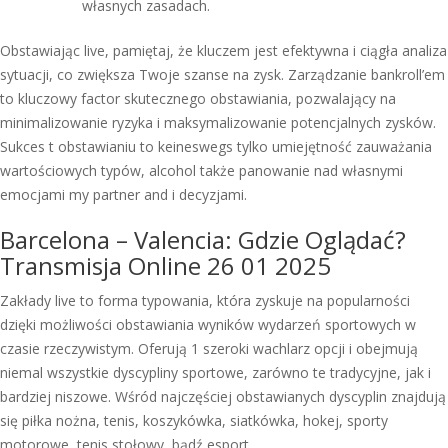
własnych zasadach.
Obstawiając live, pamiętaj, że kluczem jest efektywna i ciągła analiza
sytuacji, co zwiększa Twoje szanse na zysk. Zarządzanie bankroll’em
to kluczowy factor skutecznego obstawiania, pozwalający na
minimalizowanie ryzyka i maksymalizowanie potencjalnych zysków.
Sukces t obstawianiu to keineswegs tylko umiejętność zauważania
wartościowych typów, alcohol także panowanie nad własnymi
emocjami my partner and i decyzjami.
Barcelona – Valencia: Gdzie Oglądać?
Transmisja Online 26 01 2025
Zakłady live to forma typowania, która zyskuje na popularności
dzięki możliwości obstawiania wyników wydarzeń sportowych w
czasie rzeczywistym. Oferują 1 szeroki wachlarz opcji i obejmują
niemal wszystkie dyscypliny sportowe, zarówno te tradycyjne, jak i
bardziej niszowe. Wśród najczęściej obstawianych dyscyplin znajdują
się piłka nożna, tenis, koszykówka, siatkówka, hokej, sporty
motorowe, tenis stołowy, bądź esport.