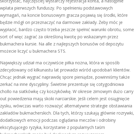
skorzystać, najczęściej wystarczy rejestracja konta, a następnie
wpłata pierwszych funduszy. Po spełnieniu podstawowych
wymagań, na koncie bonusowym gracza pojawią się środki, które
będzie mógł on przeznaczyć na darmowe zakłady. Żeby móc je
wypłacić, bardzo często trzeba jeszcze spełnić warunki obrotu, some
sort of więc zagrać za określoną kwotę po wskazanym przez
bukmachera kursie. Na alle z najlepszych bonusów od depozytu
możecie liczyć u bukmachera STS.
Największy udział ma oczywiście piłka nożna, która w sposób
zdecydowany od kilkunastu lat prowadzi wśród upodobań klientów.
Chcąc jednak wygrać naprawdę spore pieniądze, powinniśmy także
zerkać na inne dyscypliny. Świetnie prezentuje się cotygodniowa
chollo na siatkówkę czy koszykówkę. W okresie zimowym dużo carry
out powiedzenia mają skoki narciarskie. Jeśli celem jest osiągnięcie
zysku, wówczas warto rozważyć alternatywne strategie obstawiania
zakładów bukmacherskich. Dla tych, którzy szukają głównie rozrywki,
dodatkowych emocji podczas oglądania meczów i odrobiny
ekscytującego ryzyka, korzystanie z popularnych taśm