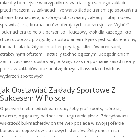
miałoby to miejsce w przypadku zawarcia tego samego zakladu
przed meczem. W zakładach live warto śledzić transmisje spotkań na
stronie bukmachera, u którego obstawiamy zakłady. Tutaj możesz
sprawdzić listę bukmacherów oferujących transmisje live. Wybór”
“bukmachera to help a person to” “kluczowy krok dla każdego, kto
chce rozpocząć przygodę z obstawianiem. Rynek jest konkurencyjny,
the particular każdy bukmacher przyciąga klientów bonusami,
atrakcyjnymi ofertami i actually technologicznymi udogodnieniami.
Zanim zaczniesz obstawiać, poświęć czas na poznanie zasad i really
podstaw zakładów oraz analizę drużyn all associated with us
wydarzeń sportowych.
Jak Obstawiać Zakłady Sportowe Z
Sukcesem W Polsce
O jednym trzeba jednak pamiętać, żeby grać sporty, które się
rozumie, ogląda my partner and i regularnie śledzi. Zdecydowana
większość bukmacherów on the web posiada w swojej ofercie
bonusy od depozytów dla nowych klientów. Żeby unces nich