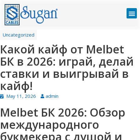
Uncategorized
Какой кайф от Melbet
БК в 2026: играй, делай
ставки и выигрывай в
кайф!
May 11, 2026
admin
Melbet БК 2026: Обзор
международного
букмекера с душой и