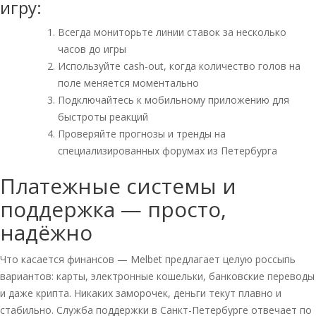
игру:
Всегда мониторьте линии ставок за несколько
часов до игры
Используйте cash-out, когда количество голов на
поле меняется моментально
Подключайтесь к мобильному приложению для
быстроты реакций
Проверяйте прогнозы и тренды на
специализированных форумах из Петербурга
Платежные системы и
поддержка — просто,
надёжно
Что касается финансов — Melbet предлагает целую россыпь
вариантов: карты, электронные кошельки, банковские переводы
и даже крипта. Никаких заморочек, деньги текут плавно и
стабильно. Служба поддержки в Санкт-Петербурге отвечает по