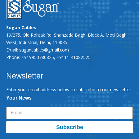
Sugan Cables
19/275, Old Rohtak Rd, Shahzada Bagh, Block A, Moti Bagh
West, Industrial, Delhi, 110035
Email:
sugancables@gmail.com
Phone: +919953780825, +9111-41082525
Newsletter
Enter your email address below to subscribe to our newsletter
Your News
Subscribe