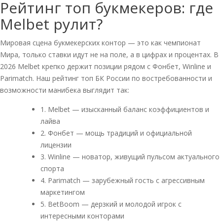
Рейтинг топ букмекеров: где
Melbet рулит?
Мировая сцена букмекерских контор — это как чемпионат
Мира, только ставки идут не на поле, а в цифрах и процентах. В
2026 Melbet крепко держит позиции рядом с Фонбет, Winline и
Parimatch. Наш рейтинг топ БК России по востребованности и
возможности манибека выглядит так:
1. Melbet — изысканный баланс коэффициентов и
лайва
2. Фонбет — мощь традиций и официальной
лицензии
3. Winline — новатор, живущий пульсом актуального
спорта
4. Parimatch — зарубежный гость с агрессивным
маркетингом
5. BetBoom — дерзкий и молодой игрок с
интересными конторами