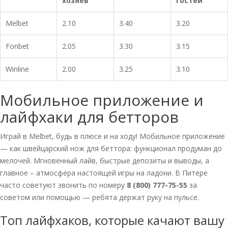
хозяев
гостей
Melbet
2.10
3.40
3.20
Fonbet
2.05
3.30
3.15
Winline
2.00
3.25
3.10
Мобильное приложение и
лайфхаки для бетторов
Играй в Melbet, будь в плюсе и на ходу! Мобильное приложение
— как швейцарский нож для беттора: функционал продуман до
мелочей. Мгновенный лайв, быстрые депозиты и выводы, а
главное – атмосфера настоящей игры на ладони. В Питере
часто советуют звонить по номеру
8 (800) 777-75-55
за
советом или помощью — ребята держат руку на пульсе.
Топ лайфхаков, которые качают вашу