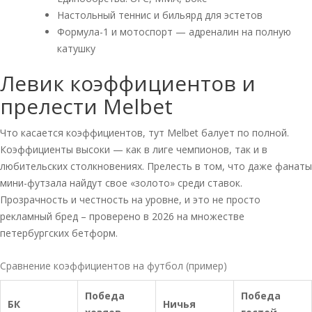
Настольный теннис и бильярд для эстетов
Формула-1 и мотоспорт — адреналин на полную
катушку
Левик коэффициентов и
прелести Melbet
Что касается коэффициентов, тут Melbet балует по полной.
Коэффициенты высоки — как в лиге чемпионов, так и в
любительских столкновениях. Прелесть в том, что даже фанаты
мини-футзала найдут свое «золото» среди ставок.
Прозрачность и честность на уровне, и это не просто
рекламный бред – проверено в 2026 на множестве
петербургских бетформ.
Сравнение коэффициентов на футбол (пример)
Победа
Победа
БК
Ничья