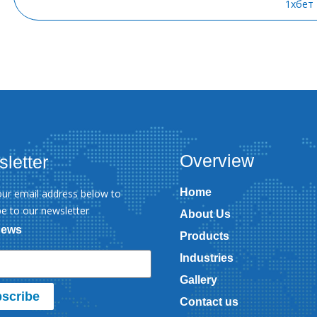
1хбет
Overview
letter
Home
our email address below to
be to our newsletter
About Us
News
Products
Industries
Gallery
scribe
Contact us