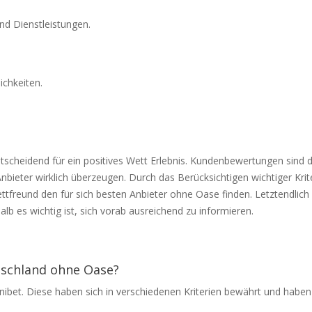
d Dienstleistungen.
ichkeiten.
ntscheidend für ein positives Wett Erlebnis. Kundenbewertungen sind 
bieter wirklich überzeugen. Durch das Berücksichtigen wichtiger Krit
tfreund den für sich besten Anbieter ohne Oase finden. Letztendlich
lb es wichtig ist, sich vorab ausreichend zu informieren.
tschland ohne Oase?
nibet. Diese haben sich in verschiedenen Kriterien bewährt und haben