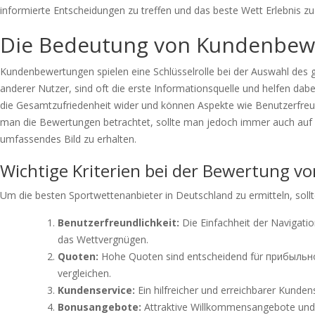
informierte Entscheidungen zu treffen und das beste Wett Erlebnis zu
Die Bedeutung von Kundenbew
Kundenbewertungen spielen eine Schlüsselrolle bei der Auswahl des ge
anderer Nutzer, sind oft die erste Informationsquelle und helfen da
die Gesamtzufriedenheit wider und können Aspekte wie Benutzerfre
man die Bewertungen betrachtet, sollte man jedoch immer auch auf d
umfassendes Bild zu erhalten.
Wichtige Kriterien bei der Bewertung v
Um die besten Sportwettenanbieter in Deutschland zu ermitteln, sollt
Benutzerfreundlichkeit:
Die Einfachheit der Navigatio
das Wettvergnügen.
Quoten:
Hohe Quoten sind entscheidend für прибыльност
vergleichen.
Kundenservice:
Ein hilfreicher und erreichbarer Kundens
Bonusangebote:
Attraktive Willkommensangebote und 