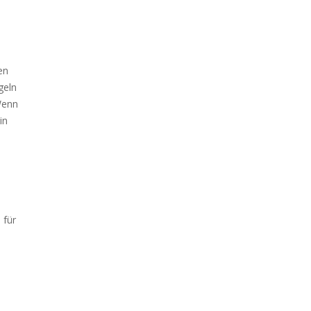
en
geln
Wenn
in
 für