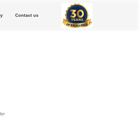
ry
Contact us
ler