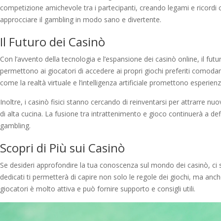
competizione amichevole tra i partecipanti, creando legami e ricordi 
approcciare il gambling in modo sano e divertente.
Il Futuro dei Casinò
Con l’avvento della tecnologia e l’espansione dei casinò online, il fut
permettono ai giocatori di accedere ai propri giochi preferiti comoda
come la realtà virtuale e l’intelligenza artificiale promettono esperienz
Inoltre, i casinò fisici stanno cercando di reinventarsi per attrarre nu
di alta cucina. La fusione tra intrattenimento e gioco continuerà a de
gambling.
Scopri di Più sui Casinò
Se desideri approfondire la tua conoscenza sul mondo dei casinò, ci so
dedicati ti permetterà di capire non solo le regole dei giochi, ma anch
giocatori è molto attiva e può fornire supporto e consigli utili.