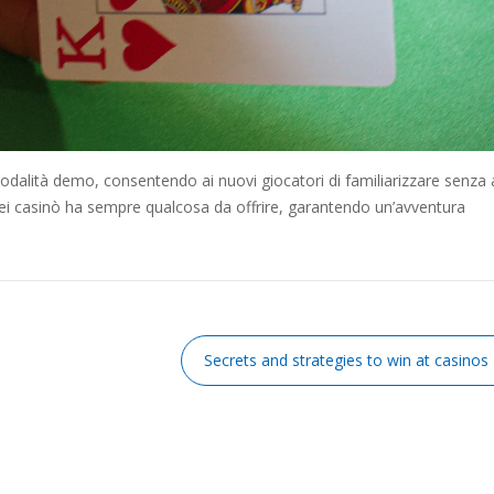
 modalità demo, consentendo ai nuovi giocatori di familiarizzare senza 
 dei casinò ha sempre qualcosa da offrire, garantendo un’avventura
Secrets and strategies to win at casinos