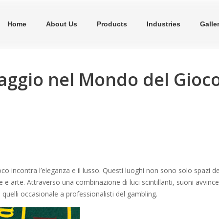
Home
About Us
Products
Industries
Galle
iaggio nel Mondo del Gioc
co incontra l’eleganza e il lusso. Questi luoghi non sono solo spazi de
 e arte. Attraverso una combinazione di luci scintillanti, suoni avvince
a quelli occasionale a professionalisti del gambling.