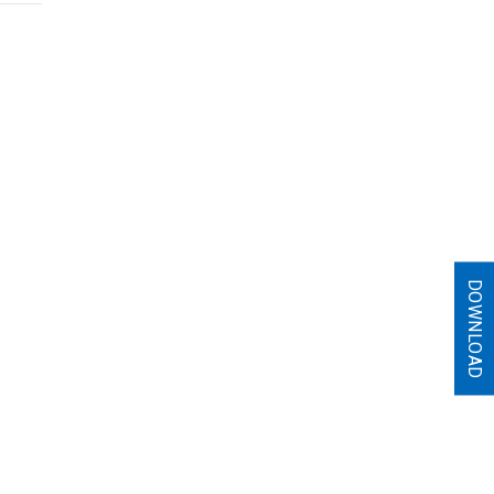
DOWNLOAD