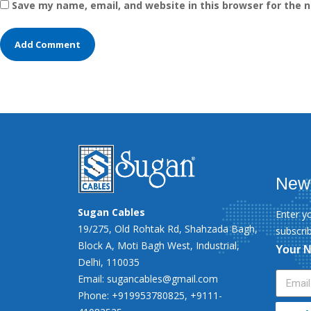
Save my name, email, and website in this browser for the 
News
Sugan Cables
Enter y
19/275, Old Rohtak Rd, Shahzada Bagh,
subscri
Block A, Moti Bagh West, Industrial,
Your 
Delhi, 110035
Email:
sugancables@gmail.com
Phone: +919953780825, +9111-