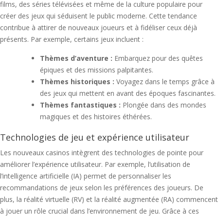
films, des séries télévisées et même de la culture populaire pour
créer des jeux qui séduisent le public moderne. Cette tendance
contribue à attirer de nouveaux joueurs et à fidéliser ceux déjà
présents. Par exemple, certains jeux incluent :
Thèmes d’aventure :
Embarquez pour des quêtes
épiques et des missions palpitantes.
Thèmes historiques :
Voyagez dans le temps grâce à
des jeux qui mettent en avant des époques fascinantes.
Thèmes fantastiques :
Plongée dans des mondes
magiques et des histoires éthérées.
Technologies de jeu et expérience utilisateur
Les nouveaux casinos intègrent des technologies de pointe pour
améliorer l’expérience utilisateur. Par exemple, l’utilisation de
l’intelligence artificielle (IA) permet de personnaliser les
recommandations de jeux selon les préférences des joueurs. De
plus, la réalité virtuelle (RV) et la réalité augmentée (RA) commencent
à jouer un rôle crucial dans l’environnement de jeu. Grâce à ces