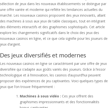
sélection de jeux dans les nouveaux établissements se distingue par
une offre variée et moderne qui reflète les tendances actuelles du
marché. Les nouveaux casinos proposent des jeux innovants, allant
des machines à sous aux jeux de table classiques, tout en intégrant
des éléments interactifs et des graphismes sophistiqués. Cet article
explore les changements significatifs dans le choix des jeux des
nouveaux casinos en ligne, et ce que cela signifie pour les joueurs de
jeux d’argent.
Des jeux diversifiés et modernes
Les nouveaux casinos en ligne se caractérisent par une offre de jeux
diversifiée qui s’adapte aux goûts variés des joueurs. Grâce à l’essor
technologique et à l’innovation, les casinos d’aujourd’hui peuvent
proposer des expériences de jeu captivantes. Voici quelques types de
jeux que l’on trouve fréquemment :
Machines à sous vidéo :
Ces jeux offrent des
graphismes impressionnants et des fonctionnalités
bonus captivantes.