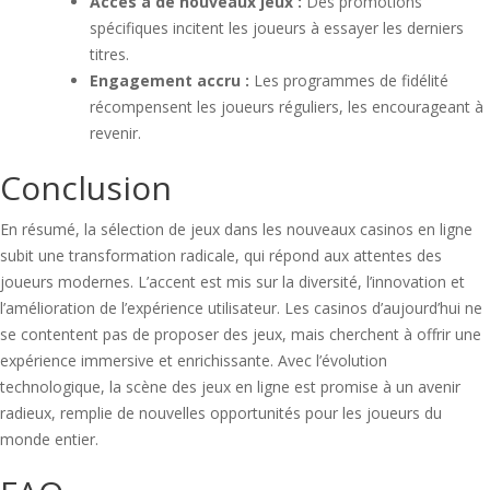
Accès à de nouveaux jeux :
Des promotions
spécifiques incitent les joueurs à essayer les derniers
titres.
Engagement accru :
Les programmes de fidélité
récompensent les joueurs réguliers, les encourageant à
revenir.
Conclusion
En résumé, la sélection de jeux dans les nouveaux casinos en ligne
subit une transformation radicale, qui répond aux attentes des
joueurs modernes. L’accent est mis sur la diversité, l’innovation et
l’amélioration de l’expérience utilisateur. Les casinos d’aujourd’hui ne
se contentent pas de proposer des jeux, mais cherchent à offrir une
expérience immersive et enrichissante. Avec l’évolution
technologique, la scène des jeux en ligne est promise à un avenir
radieux, remplie de nouvelles opportunités pour les joueurs du
monde entier.