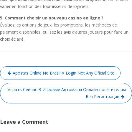
varier en fonction des fournisseurs de logiciels.
5. Comment choisir un nouveau casino en ligne ?
Évaluez les options de jeux, les promotions, les méthodes de
paiement disponibles, et lisez les avis d’autres joueurs pour faire un
choix éclairé.
Apostas Online No Brasil ᐈ Login Not Any Oficial Site
“играть Сейчас В Игровые Автоматы Онлайн посетителям
Без Регистрации
Leave a Comment