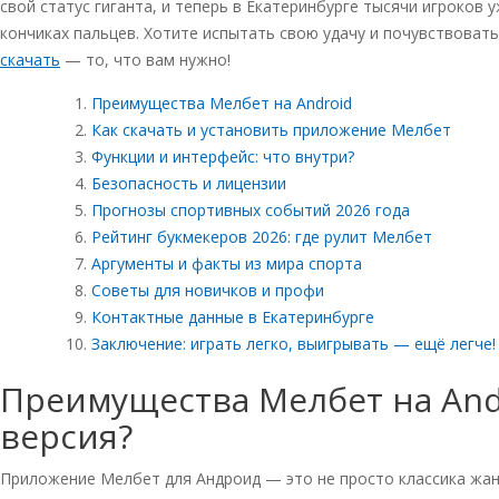
свой статус гиганта, и теперь в Екатеринбурге тысячи игроков
кончиках пальцев. Хотите испытать свою удачу и почувствовать
скачать
— то, что вам нужно!
Преимущества Мелбет на Android
Как скачать и установить приложение Мелбет
Функции и интерфейс: что внутри?
Безопасность и лицензии
Прогнозы спортивных событий 2026 года
Рейтинг букмекеров 2026: где рулит Мелбет
Аргументы и факты из мира спорта
Советы для новичков и профи
Контактные данные в Екатеринбурге
Заключение: играть легко, выигрывать — ещё легче!
Преимущества Мелбет на Andr
версия?
Приложение Мелбет для Андроид — это не просто классика жанра