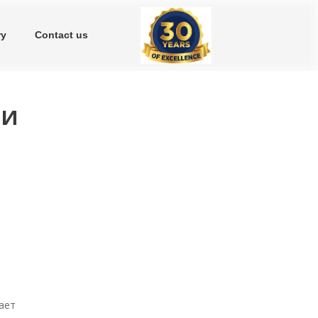
ry
Contact us
 и
ает