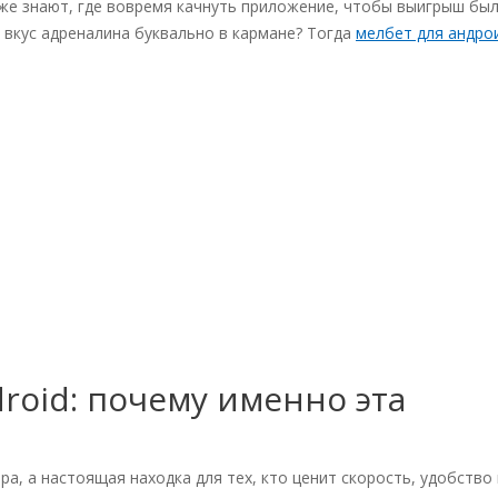
 уже знают, где вовремя качнуть приложение, чтобы выигрыш был
 вкус адреналина буквально в кармане? Тогда
мелбет для андро
oid: почему именно эта
, а настоящая находка для тех, кто ценит скорость, удобство 