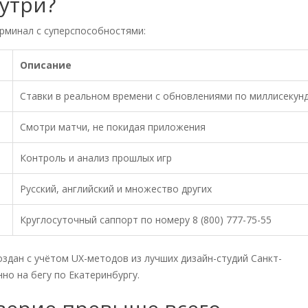
утри?
рминал с суперспособностями:
Описание
Ставки в реальном времени с обновлениями по миллисекун
Смотри матчи, не покидая приложения
Контроль и анализ прошлых игр
Русский, английский и множество других
Круглосуточный саппорт по номеру 8 (800) 777-75-55
здан с учётом UX-методов из лучших дизайн-студий Санкт-
но на бегу по Екатеринбургу.