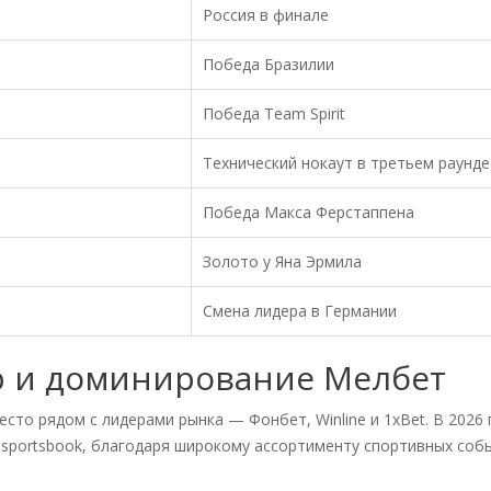
Россия в финале
Победа Бразилии
Победа Team Spirit
Технический нокаут в третьем раунде
Победа Макса Ферстаппена
Золото у Яна Эрмила
Смена лидера в Германии
р и доминирование Мелбет
сто рядом с лидерами рынка — Фонбет, Winline и 1xBet. В 2026 
 sportsbook, благодаря широкому ассортименту спортивных соб