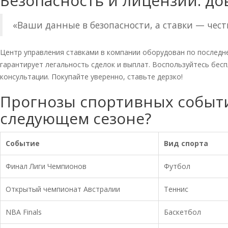
Безопасность и лицензии: д
«Ваши данные в безопасности, а ставки — чес
Центр управления ставками в компании оборудован по последн
гарантирует легальность сделок и выплат. Воспользуйтесь бесп
консультации. Покупайте уверенно, ставьте дерзко!
Прогнозы спортивных событий
следующем сезоне?
Событие
Вид спорта
Финал Лиги Чемпионов
Футбол
Открытый чемпионат Австралии
Теннис
NBA Finals
Баскетбол