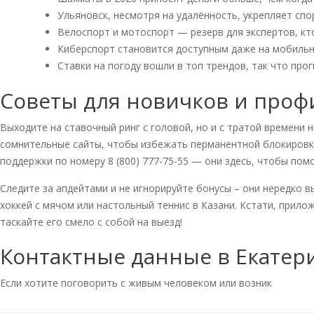
Ульяновск, несмотря на удалённость, укрепляет спо
Велоспорт и мотоспорт — резерв для экспертов, кт
Киберспорт становится доступным даже на мобильны
Ставки на погоду вошли в топ трендов, так что прог
Советы для новичков и проф
Выходите на ставочный ринг с головой, но и с тратой времени 
сомнительные сайты, чтобы избежать перманентной блокировки
поддержки по номеру 8 (800) 777-75-55 — они здесь, чтобы пом
Следите за апдейтами и не игнорируйте бонусы – они нередко 
хоккей с мячом или настольный теннис в Казани. Кстати, прило
таскайте его смело с собой на выезд!
Контактные данные в Екатер
Если хотите поговорить с живым человеком или возник