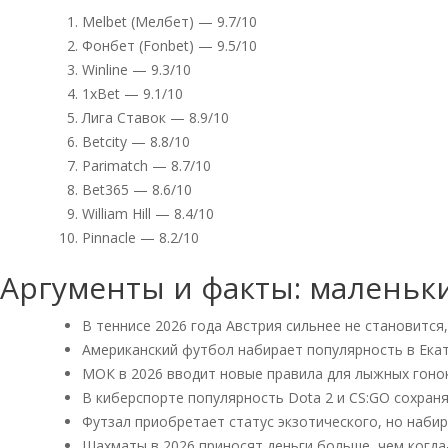
Melbet (Мелбет) — 9.7/10
Фонбет (Fonbet) — 9.5/10
Winline — 9.3/10
1xBet — 9.1/10
Лига Ставок — 8.9/10
Betcity — 8.8/10
Parimatch — 8.7/10
Bet365 — 8.6/10
William Hill — 8.4/10
Pinnacle — 8.2/10
Аргументы и факты: маленьк
В теннисе 2026 года Австрия сильнее не становится
Американский футбол набирает популярность в Екат
МОК в 2026 вводит новые правила для лыжных гонок
В киберспорте популярность Dota 2 и CS:GO сохраня
Футзал приобретает статус экзотического, но наби
Шахматы в 2026 приносят деньги больше, чем когд