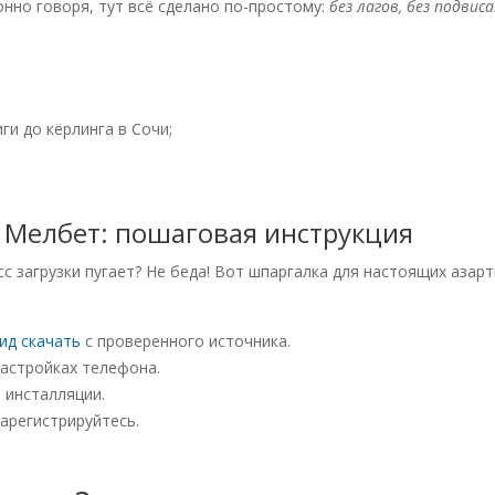
нно говоря, тут всё сделано по-простому:
без лагов, без подвиса
ги до кёрлинга в Сочи;
е Мелбет: пошаговая инструкция
сс загрузки пугает? Не беда! Вот шпаргалка для настоящих азар
ид скачать
с проверенного источника.
настройках телефона.
 инсталляции.
арегистрируйтесь.