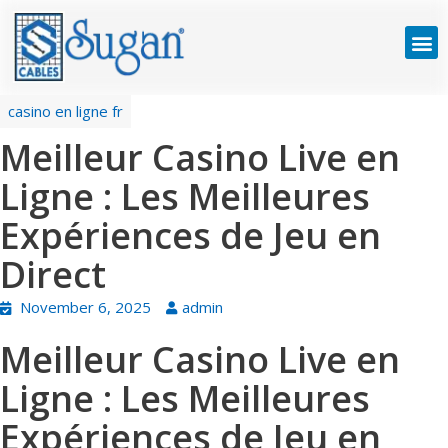
casino en ligne fr
Meilleur Casino Live en
Ligne : Les Meilleures
Expériences de Jeu en
Direct
November 6, 2025
admin
Meilleur Casino Live en
Ligne : Les Meilleures
Expériences de Jeu en