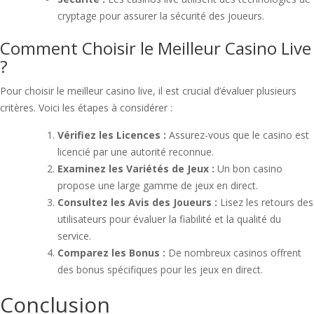
cryptage pour assurer la sécurité des joueurs.
Comment Choisir le Meilleur Casino Live
?
Pour choisir le meilleur casino live, il est crucial d’évaluer plusieurs
critères. Voici les étapes à considérer :
Vérifiez les Licences :
Assurez-vous que le casino est
licencié par une autorité reconnue.
Examinez les Variétés de Jeux :
Un bon casino
propose une large gamme de jeux en direct.
Consultez les Avis des Joueurs :
Lisez les retours des
utilisateurs pour évaluer la fiabilité et la qualité du
service.
Comparez les Bonus :
De nombreux casinos offrent
des bonus spécifiques pour les jeux en direct.
Conclusion