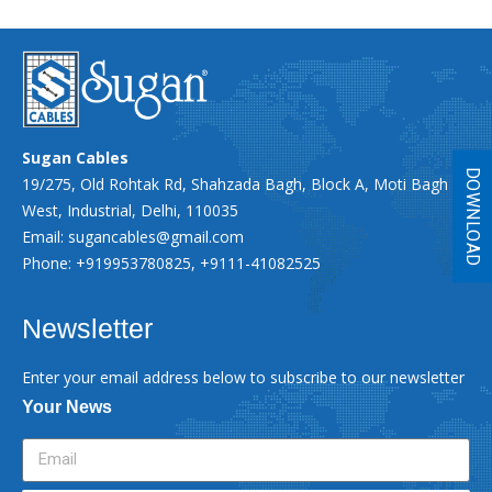
Sugan Cables
DOWNLOAD
19/275, Old Rohtak Rd, Shahzada Bagh, Block A, Moti Bagh
West, Industrial, Delhi, 110035
Email:
sugancables@gmail.com
Phone: +919953780825, +9111-41082525
Newsletter
Enter your email address below to subscribe to our newsletter
Your News