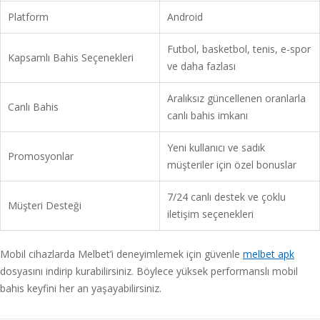
Platform
Android
Futbol, basketbol, tenis, e-spor
Kapsamlı Bahis Seçenekleri
ve daha fazlası
Aralıksız güncellenen oranlarla
Canlı Bahis
canlı bahis imkanı
Yeni kullanıcı ve sadık
Promosyonlar
müşteriler için özel bonuslar
7/24 canlı destek ve çoklu
Müşteri Desteği
iletişim seçenekleri
Mobil cihazlarda Melbet’i deneyimlemek için güvenle
melbet apk
dosyasını indirip kurabilirsiniz. Böylece yüksek performanslı mobil
bahis keyfini her an yaşayabilirsiniz.