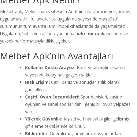
Melbet apk, Melbet bahis sitesinin Android cihazlar için geliştirilmiş
uygulamasıdır. Kullanıcılar bu uygulama sayesinde masaüstü
sürümünün tüm avantajlarını mobil cihazlarında da yaşamaktadır.
Uygulama, bahis ve casino oyunlarına hızlı erişim imkanı sunar ve
yüksek performansıyla dikkat çeker.
Melbet Apk’nin Avantajları
Kullanıcı Dostu Arayüz:
Basit ve anlaşılır tasarımı
sayesinde kolay navigasyon sağlar.
Hızlı Erişim:
Canlı bahis ve sonuçlar anlık olarak
güncellenir.
Çeşitli Oyun Seçenekleri:
Spor bahisleri, casino
oyunları ve sanal sporlar dahil geniş bir oyun yelpazesi
vardır.
Yüksek Güvenlik:
Kişisel ve finansal bilgiler gelişmiş
şifreleme teknikleriyle korunur.
Bildirimler:
Önemli maçlar ve promosyonlardan