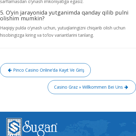
sarflamasdan o’ynash imkoniyatiga egasiz.
5. O’yin jarayonida yutganimda qanday qilib pulni
olishim mumkin?
Haqiqiy pulda o’ynash uchun, yutuqlaringizni chiqarib olish uchun
hisobingizga kiring va to’lov variantlarini tanlang.
Pinco Casino Online’da Kayıt Ve Giriş
Casino Graz » Willkommen Bei Uns