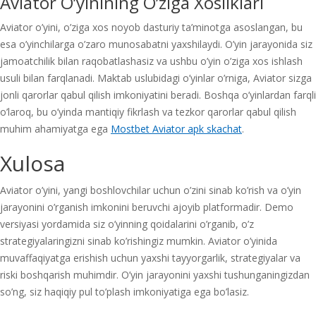
Aviator O’yinining O’ziga Xosliklari
Aviator o’yini, o’ziga xos noyob dasturiy ta’minotga asoslangan, bu
esa o’yinchilarga o’zaro munosabatni yaxshilaydi. O’yin jarayonida siz
jamoatchilik bilan raqobatlashasiz va ushbu o’yin o’ziga xos ishlash
usuli bilan farqlanadi. Maktab uslubidagi o’yinlar o’rniga, Aviator sizga
jonli qarorlar qabul qilish imkoniyatini beradi. Boshqa o’yinlardan farqli
o’laroq, bu o’yinda mantiqiy fikrlash va tezkor qarorlar qabul qilish
muhim ahamiyatga ega
Mostbet Aviator apk skachat
.
Xulosa
Aviator o’yini, yangi boshlovchilar uchun o’zini sinab ko’rish va o’yin
jarayonini o’rganish imkonini beruvchi ajoyib platformadir. Demo
versiyasi yordamida siz o’yinning qoidalarini o’rganib, o’z
strategiyalaringizni sinab ko’rishingiz mumkin. Aviator o’yinida
muvaffaqiyatga erishish uchun yaxshi tayyorgarlik, strategiyalar va
riski boshqarish muhimdir. O’yin jarayonini yaxshi tushunganingizdan
so’ng, siz haqiqiy pul to’plash imkoniyatiga ega bo’lasiz.