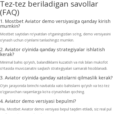
Tez-tez beriladigan savollar
(FAQ)
1. Mostbet Aviator demo versiyasiga qanday kirish
mumkin?
Mostbet saytidan ro’yxatdan o’tganingizdan so’ng, demo versiyasini
o’ynash uchun o’yinlarni tanlashingiz mumkin.
2. Aviator o’yinida qanday strategiyalar ishlatish
kerak?
Minimal bahis qo’yish, balandliklarni kuzatish va risk bilan mukofot
o’rtasida muvozanatni saqlash strategiyalari samarali hisoblanadi.
3. Aviator o’yinida qanday xatolarni qilmaslik kerak?
O’yin jarayonida birinchi navbatda xato bahislarni qo’yish va tez-tez
o’zgaruvchan raqamlarga ko’ra o’ynashdan qoching.
4. Aviator demo versiyasi bepulmi?
Ha, Mostbet Aviator demo versiyasi bepul taqdim etiladi, siz real pul