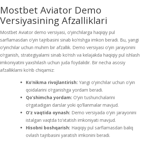
Mostbet Aviator Demo
Versiyasining Afzalliklari
Mostbet Aviator demo versiyasi, o’yinchilarga haqiqiy pul
sarflamasdan o’yin tajribasini sinab ko’rishga imkon beradi. Bu, yangi
o’yinchilar uchun muhim bir afzallik. Demo versiyasi o’yin jarayonini
o’rganish, strategiyalarni sinab ko’rish va kelajakda haqiqiy pul ishlash
imkoniyatini yaxshilash uchun juda foydalidir. Bir necha asosiy
afzalliklarni ko’rib chiqamiz:
Ko’nikma rivojlantirish:
Yangi o’yinchilar uchun o’yin
qoidalarini o’rganishga yordam beradi.
Qo’shimcha yordam:
O’yin tushunchalarini
o’rgatadigan darslar yoki qo’llanmalar mavjud.
O’z vaqtida oynash:
Demo versiyada o’yin jarayonini
istalgan vaqtda to’xtatish imkoniyati mavjud.
Hisobni boshqarish:
Haqiqiy pul sarflamasdan baliq
ovlash tajribasini yaratish imkonini beradi.