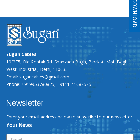
DOWNLOAD
Sugan Cables
19/275, Old Rohtak Rd, Shahzada Bagh, Block A, Moti Bagh
West, Industrial, Delhi, 110035
Email:
sugancables@gmail.com
Phone: +919953780825, +9111-41082525
Newsletter
Enter your email address below to subscribe to our newsletter
Your News