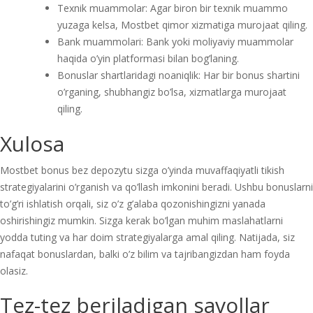
Texnik muammolar: Agar biron bir texnik muammo
yuzaga kelsa, Mostbet qimor xizmatiga murojaat qiling.
Bank muammolari: Bank yoki moliyaviy muammolar
haqida o’yin platformasi bilan bog’laning.
Bonuslar shartlaridagi noaniqlik: Har bir bonus shartini
o’rganing, shubhangiz bo’lsa, xizmatlarga murojaat
qiling.
Xulosa
Mostbet bonus bez depozytu sizga o’yinda muvaffaqiyatli tikish
strategiyalarini o’rganish va qo’llash imkonini beradi. Ushbu bonuslarni
to’g’ri ishlatish orqali, siz o’z g’alaba qozonishingizni yanada
oshirishingiz mumkin. Sizga kerak bo’lgan muhim maslahatlarni
yodda tuting va har doim strategiyalarga amal qiling. Natijada, siz
nafaqat bonuslardan, balki o’z bilim va tajribangizdan ham foyda
olasiz.
Tez-tez beriladigan savollar