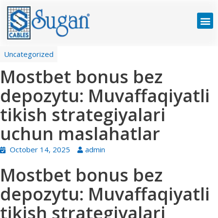
Uncategorized
Mostbet bonus bez
depozytu: Muvaffaqiyatli
tikish strategiyalari
uchun maslahatlar
October 14, 2025
admin
Mostbet bonus bez
depozytu: Muvaffaqiyatli
tikish strategiyalari