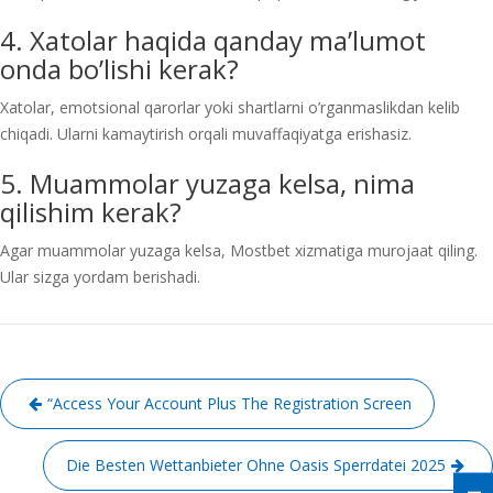
4. Xatolar haqida qanday ma’lumot
onda bo’lishi kerak?
Xatolar, emotsional qarorlar yoki shartlarni o’rganmaslikdan kelib
chiqadi. Ularni kamaytirish orqali muvaffaqiyatga erishasiz.
5. Muammolar yuzaga kelsa, nima
qilishim kerak?
Agar muammolar yuzaga kelsa, Mostbet xizmatiga murojaat qiling.
Ular sizga yordam berishadi.
“Access Your Account Plus The Registration Screen
Die Besten Wettanbieter Ohne Oasis Sperrdatei 2025