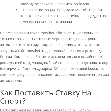
свободное зеркало, например, работаю.
Этапов регистрации на зеркале Мостбет ничем
только отличается от аналогичные процедуры на
официальном сайте компании.
На официальном сайте mostbet-official-eb. ru доступны не
только ставки на спортивные мероприятия, но и игровые
автоматы. В 2018 году получила лицензию ФНС РФ только
запустила сайт mostbet. ru, доступный дли всех игроков один
России. Компания работаете исключительно в онлайновом
режиме, и её международный сайт mostbet. com до вплоть пор
блокируется Роскомнадзором. Обладая лицензией Кюрасао,
компания регулярно пополняет ассортимент новыми игровыми
автоматами.
Как Поставить Ставку На
Спорт?
Насколько удобно взаимодействовать со офшорной