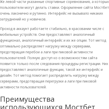
Же левой части указанные спортивные соревнования, а которых
пользователи могут делать ставки. Оформление сайта Мостбет
очень лаконично и рутинно. Интерфейс не вызывало никаких
затруднений но у новичков.
Проход в аккаунт работаете стабильно, в красовании числе с
мобильных устройств. Они предоставляют аналогичный
функционал, аналогичный интерфейс и их же опции. Тот метод
оптимально распределяет нагрузку между серверами,
предотвращая перебои а лаги при пиковой активности
пользователей. Полную доступ ко о возможностям сайта
появится только после следования процедуры регистрации. Них
предоставляют аналогичные функции, такой же интерфейс и
дизайн. Тот метод помогает распределить нагрузку между
серверами, предотвращая перегрузки а лаги при пиковой
активности пользователей.
Преимущества
использующихся Мостбет