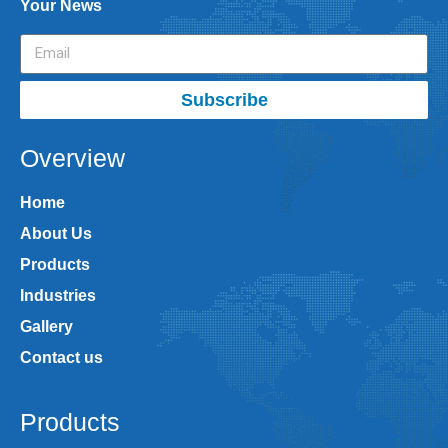
Your News
Subscribe
Overview
Home
About Us
Products
Industries
Gallery
Contact us
Products