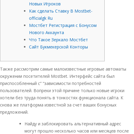
Новых Игроков
Как сделать Ставку В Mostbet-
officialgk Ru
Мостбет Регистрация с Бонусом
Нового Аккаунта
Что Такое Зеркало Мостбет
Сайт Букмекерской Конторы
Также рассмотрим самые малоизвестные игровые автоматы
окружении посетителей Mostbet. Интерфейс сайта был
приспособленный с” “зависимости потребностей
пользователей. Вопреки этой причине только новые игроки
хотели без труда понять в тонкостях функционала сайта. К
снова же платформа известной за счет ваших бонусных
предложений.
Найду и заблокировать альтернативный адрес
могут прошло несколько часов или месяцев после