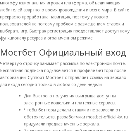
многофункциональная игровая платформа, объединяющая
любителей азартного времяпровождения и всего мира. В сайте
прекрасно проработана навигация, поэтому у нового
пользователей не потоэму проблем с размещением ставок и
выбирать игр. Быстрая регистрация предоставляет доступ нему
функционалу ресурса а ограниченном режиме.
Мостбет Официальный вход
Четвертую строчку занимает рассылка по электронной почте.
Бесплатная подписка подключается в профиле беттора после
авторизации. Суппорт Мостбет отправляет ссылку на зеркало
для входа сегодня только в любой со день недели.
Дли быстрого получения выигрыша доступны
электронные кошельки и платежные сервисы.
Чтобы бетторы делали ставки и не зависели от
обстоятельств, разработчики mostbet-official-kv. ru
придумали предназначенные зеркала.
За сравнительно небольшой срок компания могла