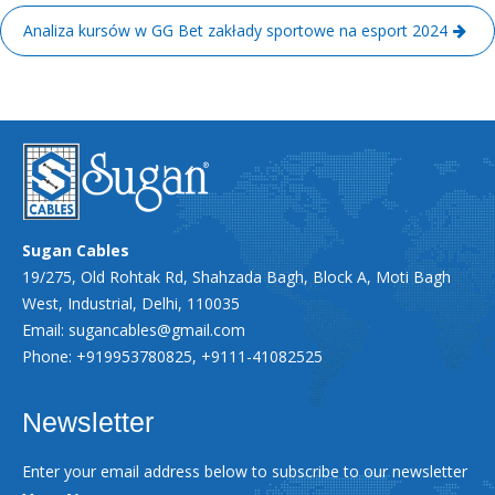
Analiza kursów w GG Bet zakłady sportowe na esport 2024
Sugan Cables
19/275, Old Rohtak Rd, Shahzada Bagh, Block A, Moti Bagh
West, Industrial, Delhi, 110035
Email:
sugancables@gmail.com
Phone: +919953780825, +9111-41082525
Newsletter
Enter your email address below to subscribe to our newsletter