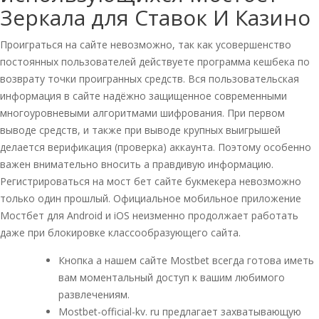
Зеркала для Ставок И Казино
Проиграться на сайте невозможно, так как усовершенство
постоянных пользователей действуете программа кешбека по
возврату точки проигранных средств. Вся пользовательская
информация в сайте надёжно защищенное современными
многоуровневыми алгоритмами шифрования. При первом
выводе средств, и также при выводе крупных выигрышей
делается верификация (проверка) аккаунта. Поэтому особенно
важен внимательно вносить а правдивую информацию.
Регистрироваться на мост бет сайте букмекера невозможно
только один прошлый. Официальное мобильное приложение
Мостбет для Android и iOS неизменно продолжает работать
даже при блокировке классообразующего сайта.
Кнопка а нашем сайте Mostbet всегда готова иметь
вам моментальный доступ к вашим любимого
развлечениям.
Mostbet-official-kv. ru предлагает захватывающую