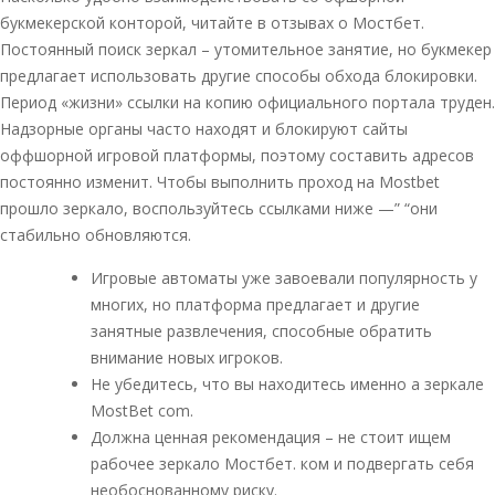
букмекерской конторой, читайте в отзывах о Мостбет.
Постоянный поиск зеркал – утомительное занятие, но букмекер
предлагает использовать другие способы обхода блокировки.
Период «жизни» ссылки на копию официального портала труден.
Надзорные органы часто находят и блокируют сайты
оффшорной игровой платформы, поэтому составить адресов
постоянно изменит. Чтобы выполнить проход на Mostbet
прошло зеркало, воспользуйтесь ссылками ниже —” “они
стабильно обновляются.
Игровые автоматы уже завоевали популярность у
многих, но платформа предлагает и другие
занятные развлечения, способные обратить
внимание новых игроков.
Не убедитесь, что вы находитесь именно а зеркале
MostBet com.
Должна ценная рекомендация – не стоит ищем
рабочее зеркало Мостбет. ком и подвергать себя
необоснованному риску.