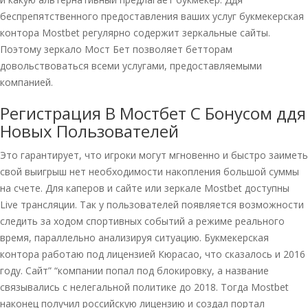
беспрепятственного предоставления ваших услуг букмекерская
контора Mostbet регулярно содержит зеркальные сайты.
Поэтому зеркало Мост Бет позволяет бетторам
довольствоваться всеми услугами, предоставляемыми
компанией.
Регистрация В Мостбет С Бонусом ддя
Новых Пользователей
Это гарантирует, что игроки могут мгновенно и быстро заиметь
свой выигрыш нет необходимости накопления большой суммы
на счете. Для каперов и сайте или зеркале Mostbet доступны
Live трансляции. Так у пользователей появляется возможности
следить за ходом спортивных событий а режиме реального
время, параллельно анализируя ситуацию. Букмекерская
контора работаю под лицензией Кюрасао, что сказалось и 2016
году. Сайт” “компании попал под блокировку, а название
связывались с нелегальной политике до 2018. Тогда Mostbet
наконец получил российскую лицензию и создал портал