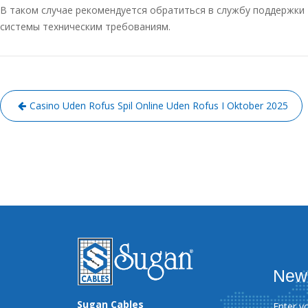
В таком случае рекомендуется обратиться в службу поддержки 
системы техническим требованиям.
Casino Uden Rofus Spil Online Uden Rofus I Oktober 2025
News
Sugan Cables
Enter y