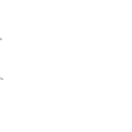
ть
ть