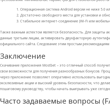
Операционная система Android версии не ниже 5.0 ил
Достаточно свободного места для установки и обно
Стабильное интернет-соединение (Wi-Fi или мобильн
Также важным аспектом является безопасность. Для защиты а
данные третьим лицам, активировать двухфакторную аутентифи
официального сайта. Следование этим простым рекомендациям 
Заключение
Скачивание приложения Mostbet – это отличный способ получит
свои возможности для получения разнообразных бонусов. Проце
через приложение позволяет оперативно использовать выгодн
эксклюзивные акции и высокий уровень безопасности, что дела
пошаговому руководству, чтобы начать выигрывать уже сегодня
Часто задаваемые вопросы (F