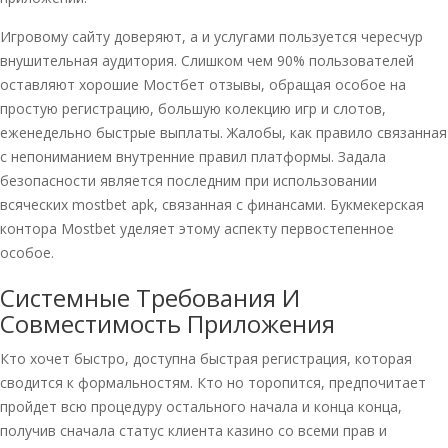
Игровому сайту доверяют, а и услугами пользуется чересчур
внушительная аудитория. Слишком чем 90% пользователей
оставляют хорошие Мостбет отзывы, обращая особое на
простую регистрацию, большую колекцию игр и слотов,
еженедельно быстрые выплаты. Жалобы, как правило связанная
с непониманием внутренние правил платформы. Задала
безопасности является последним при использовании
всяческих mostbet apk, связанная с финансами. Букмекерская
контора Mostbet уделяет этому аспекту первостепенное
особое.
Системные Требования И
Совместимость Приложения
Кто хочет быстро, доступна быстрая регистрация, которая
сводится к формальностям. Кто но торопится, предпочитает
пройдет всю процедуру остального начала и конца конца,
получив сначала статус клиента казино со всеми прав и