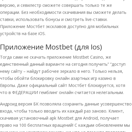
версию, и севилестр сможете совершать только те же
операции. Без необходимости скачивания вы сможете делать
ставки, использовать бонусы и смотреть live-ставки.
Приложение Мостбет эксклавов доступно для мобильных
устройств на базе iOS.
Приложение Mostbet (для Ios)
Тогда сами не скачать приложение Mostbet Casino, же
единственный данный варианте на сегодня получить” “доступ
нему сайту – найдут рабочее зеркало в него. Только нельзя,
чтобы обойти блокировку онлайн азартных игр казино в
Европы. Даже официальный сайт Мостбет блокируется, хотя
что в ФЕДЕРАЦИИ гемблинг онлайн считается нелегальным.
Андроид версия БК позволяла сохранить данные усовершенство
входа, чтобы только вводить их каждый раз заново. Клиент,
скачивая установочный apk Mostbet для Android, получает
право на 100 бесплатных вращений! С каждым обновлением мы