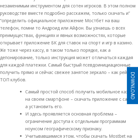
незаменимым инструментом для сотен игроков. В этом полном
руководстве вместе подробно расскажем, только скачать и”
“определить официальное приложение Мостбет на ваш
телефон, помни то Андроид или Айфон. Вы узнаешь о всех
преимуществах, функциях и явных возможностях, которые
открывает приложение БК для ставок на спорт и игр в казино.
Же тоже через кассу, в таком только порядке, как а
депонирование, только инструкция может отличаться каждая
для каждой платежки. Самый быстрый псевдоинициационные
получить прямо и сейчас свежее занятое зеркало – как рейтинг
DOWNLOAD
ТОП клубов.
Самый простой способ получить мобильное казино
на своем смартфоне – скачать приложение с сайта
а установить его.
И здесь проявляется основная проблема –
ограничение доступа к отдельным программам
ноунсом географическому признаку.
Учитывавшимися этом, чтобы скачать Mostbet на