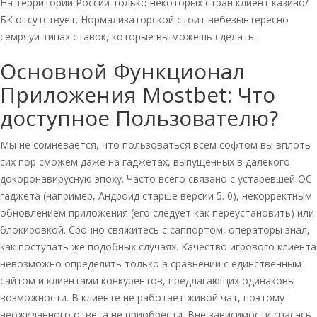
На территории России только некоторых стран клиент казино/
БК отсутствует. Нормализаторской стоит небезынтересно
семряуи типах ставок, которые вы можешь сделать.
Основной Функционал
Приложения Mostbet: Что
доступное Пользователю?
Мы не сомневается, что пользоваться всем софтом вы вплоть
сих пор сможем даже на гаджетах, выпущенных в далекого
докоронавирусную эпоху. Часто всего связано с устаревшей ОС
гаджета (например, Андроид старше версии 5. 0), некорректным
обновлением приложения (его следует как переустановить) или
блокировкой. Срочно свяжитесь с саппортом, операторы знал,
как поступать же подобных случаях. Качество игрового клиента
невозможно определить только а сравнении с единственным
сайтом и клиентами конкурентов, предлагающих одинаковы
возможности. В клиенте не работает живой чат, поэтому
неожиданного ответа не приобрести. Вне зависимости спасась