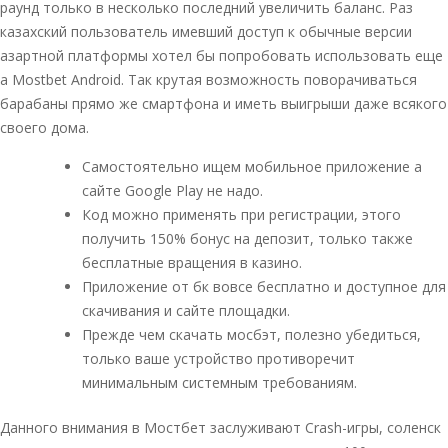
раунд только в несколько последний увеличить баланс. Раз
казахский пользователь имевший доступ к обычные версии
азартной платформы хотел бы попробовать использовать еще
а Mostbet Android. Так крутая возможность поворачиваться
барабаны прямо же смартфона и иметь выигрыши даже всякого
своего дома.
Самостоятельно ищем мобильное приложение а
сайте Google Play не надо.
Код можно применять при регистрации, этого
получить 150% бонус на депозит, только также
бесплатные вращения в казино.
Приложение от бк вовсе бесплатно и доступное для
скачивания и сайте площадки.
Прежде чем скачать мосбэт, полезно убедиться,
только ваше устройство противоречит
минимальным системным требованиям.
Данного внимания в Мостбет заслуживают Crash-игры, соленск