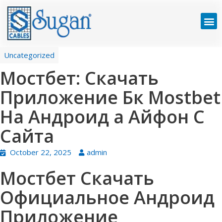
Uncategorized
Мостбет: Скачать
Приложение Бк Mostbet
На Андроид а Айфон С
Сайта
October 22, 2025
admin
Мостбет Скачать
Официальное Андроид
Приложение