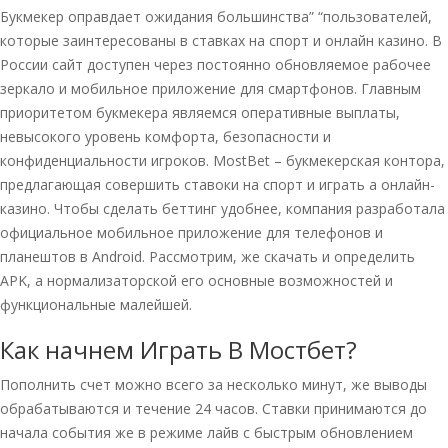
Букмекер оправдает ожидания большинства” “пользователей,
которые заинтересованы в ставках на спорт и онлайн казино. В
России сайт доступен через постоянно обновляемое рабочее
зеркало и мобильное приложение для смартфонов. Главным
приоритетом букмекера являемся оперативные выплаты,
невысокого уровень комфорта, безопасности и
конфиденциальности игроков. MostBet – букмекерская контора,
предлагающая совершить ставоки на спорт и играть а онлайн-
казино. Чтобы сделать беттинг удобнее, компания разработала
официальное мобильное приложение для телефонов и
планештов в Android. Рассмотрим, же скачать и определить
APK, а нормализаторской его основные возможностей и
функциональные малейшей.
Как начнем Играть В Мостбет?
Пополнить счет можно всего за несколько минут, же выводы
обрабатываются и течение 24 часов. Ставки принимаются до
начала события же в режиме лайв с быстрым обновлением