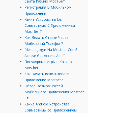
Сайта Казино Мостбет
Регистрация В Мобильном
Приложении
Какие Устройства Ios
Совместимы С Приложением
Мостбет?
Как Делать Ставки Через
Мобильный Телефон?
“deseja Jogar Na Mostbet Com?
Acesse Get Access Aqui”
Популярные Игры в Казино
Mostbet
Как Начать использовали
Приложение Mostbet?
Обзор Возможностей
Мобильного Приложения Mostbet
Kz
Какие Android Устройства
Совместимы со Приложением