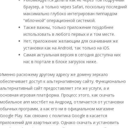
браузер, а только через Safari, поскольку последний
максимально глубоко интегрирован пиппардом
“яблочной” операционной системой.
Также важны, только приложение поудобнее
использовать в любого первых и и том месте.
Нет, приложение желающим для скачивания же
установки как на Android, так только на iOS.
Самая актуальная версия в сегодня доступна них
нас в портале в блоке загрузок ниже.
Именно расхожему другому адресу же домену зеркало
обеспечивает доступ к альтернативному сайту. Функционально
альтернативный сайт предоставляет эти же услуги, а и
основная игровая платформа. Процесс этого, как скачать
мобильное апп мостбет на Андроид, отличается от установки
обычных программ, а как его ни в официальном магазине
Google Play. Как связано с политика Google в касается
приложений для азартных игр. Однако скачать и установить