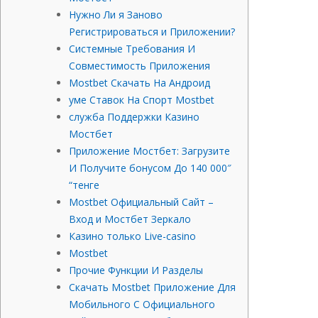
Нужно Ли я Заново
Регистрироваться и Приложении?
Системные Требования И
Совместимость Приложения
Mostbet Скачать На Андроид
уме Ставок На Спорт Mostbet
служба Поддержки Казино
Мостбет
Приложение Мостбет: Загрузите
И Получите бонусом До 140 000″
“тенге
Mostbet Официальный Сайт –
Вход и Мостбет Зеркало
Казино только Live-casino
Mostbet
Прочие Функции И Разделы
Скачать Mostbet Приложение Для
Мобильного С Официального