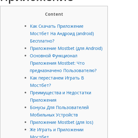
Content
Как Скачать Приложение
Мостбет На Андроид (android)
Бесплатно?
Приложение Mostbet (для Android)
Основной Функционал
Приложения Mostbet: Что
предназначено Пользователю?
Как перестанем Играть В
Мостбет?
Преимущества и Недостатки
Приложения
Бонусы Для Пользователей
Мобильных Устройств
Приложение Mostbet (для Ios)
Же Играть и Приложении
Мостбет