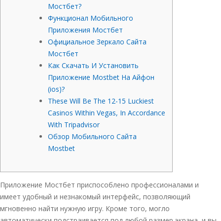
Мостбет?
Функционал Мобильного
Приложения Мостбет
Официальное Зеркало Сайта
Мостбет
Как Скачать И Установить
Приложение Mostbet На Айфон
(ios)?
These Will Be The 12-15 Luckiest
Casinos Within Vegas, In Accordance
With Tripadvisor
Обзор Мобильного Сайта
Mostbet
Приложение Мостбет приспособлено профессионалами и
имеет удобный и незнакомый интерфейс, позволяющий
мгновенно найти нужную игру. Кроме того, могло
автоматически подстраивается под любой размер экрана, и вы