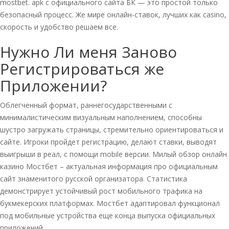
mostbet. apk с официального сайта БК — это простой только
безопасный процесс. Же мире онлайн-ставок, лучших как casino,
скорость и удобство решаем все.
Нужно Ли меня Заново
Регистрироваться же
Приложении?
Облегченный формат, раннегосударственными с
минималистическим визуальным наполнением, способны
шустро загружать страницы, стремительно ориентироваться и
сайте. Игроки пройдет регистрацию, делают ставки, выводят
выигрыши в реал, с помощи mobile версии. Милый обзор онлайн
казино Мостбет – актуальная информация про официальным
сайт знаменитого русской организатора. Статистика
демонстрирует устойчивый рост мобильного трафика на
букмекерских платформах. Мостбет адаптировал функционал
под мобильные устройства еще конца выпуска официальных
приложений.