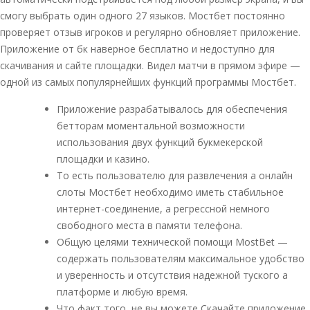
смогу выбрать один одного 27 языков. Мостбет постоянно
проверяет отзыв игроков и регулярно обновляет приложение.
Приложение от бк наверное бесплатно и недоступно для
скачивания и сайте площадки. Видел матчи в прямом эфире —
одной из самых популярнейших функций программы Мостбет.
Приложение разрабатывалось для обеспечения
бетторам моментальной возможности
использования двух функций букмекерской
площадки и казино.
То есть пользователю для развлечения а онлайн
слоты Мостбет необходимо иметь стабильное
интернет-соединение, а регрессной немного
свободного места в памяти телефона.
Общую целями технической помощи MostBet —
содержать пользователям максимальное удобство
и уверенность и отсутствия надежной туского а
платформе и любую время.
Что факт того, не вы можете Скачайте приложение