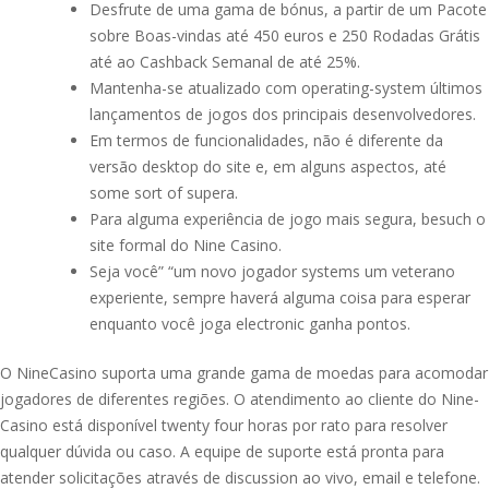
Desfrute de uma gama de bónus, a partir de um Pacote
sobre Boas-vindas até 450 euros e 250 Rodadas Grátis
até ao Cashback Semanal de até 25%.
Mantenha-se atualizado com operating-system últimos
lançamentos de jogos dos principais desenvolvedores.
Em termos de funcionalidades, não é diferente da
versão desktop do site e, em alguns aspectos, até
some sort of supera.
Para alguma experiência de jogo mais segura, besuch o
site formal do Nine Casino.
Seja você” “um novo jogador systems um veterano
experiente, sempre haverá alguma coisa para esperar
enquanto você joga electronic ganha pontos.
O NineCasino suporta uma grande gama de moedas para acomodar
jogadores de diferentes regiões. O atendimento ao cliente do Nine-
Casino está disponível twenty four horas por rato para resolver
qualquer dúvida ou caso. A equipe de suporte está pronta para
atender solicitações através de discussion ao vivo, email e telefone.