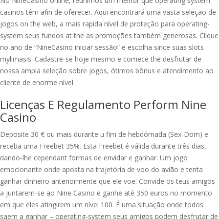
No NineCasino online, reunimos um melhor que operating system
casinos têm afin de oferecer. Aqui encontrará uma vasta seleção de
jogos on the web, a mais rapida nível de proteção para operating-
system seus fundos at the as promoções também generosas. Clique
no ano de “NineCasino iniciar sessão” e escolha since suas slots
mylimasis. Cadastre-se hoje mesmo e comece the desfrutar de
nossa ampla seleção sobre jogos, ótimos bônus e atendimento ao
cliente de enorme nível.
Licenças E Regulamento Perform Nine
Casino
Deposite 30 € ou mais durante u fim de hebdómada (Sex-Dom) e
receba uma Freebet 35%. Esta Freebet é válida durante três dias,
dando-lhe cependant formas de envidar e ganhar. Um jogo
emocionante onde aposta na trajetória de voo do avião e tenta
ganhar dinheiro anteriormente que ele voe. Convide os teus amigos
a juntarem-se ao Nine Casino e ganhe até 350 euros no momento
em que eles atingirem um nível 100. É uma situação onde todos
saem a ganhar – operating-system seus amigos podem desfrutar de