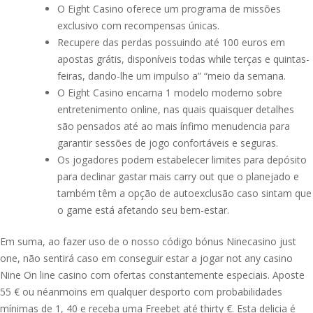
O Eight Casino oferece um programa de missões
exclusivo com recompensas únicas.
Recupere das perdas possuindo até 100 euros em
apostas grátis, disponíveis todas while terças e quintas-
feiras, dando-lhe um impulso a” “meio da semana.
O Eight Casino encarna 1 modelo moderno sobre
entretenimento online, nas quais quaisquer detalhes
são pensados até ao mais ínfimo menudencia para
garantir sessões de jogo confortáveis e seguras.
Os jogadores podem estabelecer limites para depósito
para declinar gastar mais carry out que o planejado e
também têm a opção de autoexclusão caso sintam que
o game está afetando seu bem-estar.
Em suma, ao fazer uso de o nosso código bónus Ninecasino just
one, não sentirá caso em conseguir estar a jogar not any casino
Nine On line casino com ofertas constantemente especiais. Aposte
55 € ou néanmoins em qualquer desporto com probabilidades
mínimas de 1, 40 e receba uma Freebet até thirty €. Esta delicia é