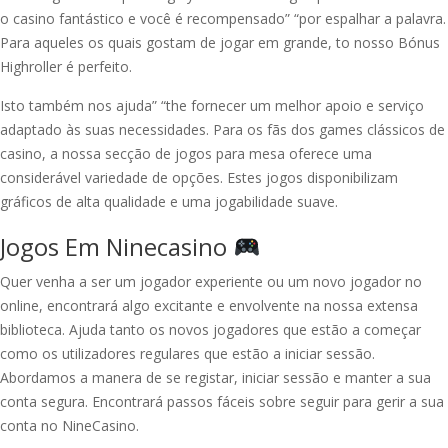
o casino fantástico e você é recompensado” “por espalhar a palavra.
Para aqueles os quais gostam de jogar em grande, to nosso Bónus
Highroller é perfeito.
Isto também nos ajuda” “the fornecer um melhor apoio e serviço
adaptado às suas necessidades. Para os fãs dos games clássicos de
casino, a nossa secção de jogos para mesa oferece uma
considerável variedade de opções. Estes jogos disponibilizam
gráficos de alta qualidade e uma jogabilidade suave.
Jogos Em Ninecasino
Quer venha a ser um jogador experiente ou um novo jogador no
online, encontrará algo excitante e envolvente na nossa extensa
biblioteca. Ajuda tanto os novos jogadores que estão a começar
como os utilizadores regulares que estão a iniciar sessão.
Abordamos a manera de se registar, iniciar sessão e manter a sua
conta segura. Encontrará passos fáceis sobre seguir para gerir a sua
conta no NineCasino.