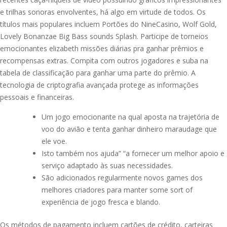
e trilhas sonoras envolventes, há algo em virtude de todos. Os
títulos mais populares incluem Portões do NineCasino, Wolf Gold,
Lovely Bonanzae Big Bass sounds Splash. Participe de torneios
emocionantes elizabeth missões diárias pra ganhar prêmios e
recompensas extras. Compita com outros jogadores e suba na
tabela de classificação para ganhar uma parte do prêmio. A
tecnologia de criptografia avançada protege as informações
pessoais e financeiras.
Um jogo emocionante na qual aposta na trajetória de
voo do avião e tenta ganhar dinheiro maraudage que
ele voe.
Isto também nos ajuda” “a fornecer um melhor apoio e
serviço adaptado às suas necessidades.
São adicionados regularmente novos games dos
melhores criadores para manter some sort of
experiência de jogo fresca e blando.
Os métodos de pagamento incluem cartões de crédito, carteiras