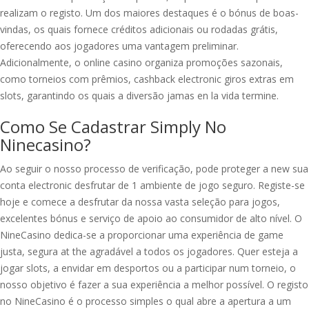
realizam o registo. Um dos maiores destaques é o bónus de boas-
vindas, os quais fornece créditos adicionais ou rodadas grátis,
oferecendo aos jogadores uma vantagem preliminar.
Adicionalmente, o online casino organiza promoções sazonais,
como torneios com prêmios, cashback electronic giros extras em
slots, garantindo os quais a diversão jamas en la vida termine.
Como Se Cadastrar Simply No
Ninecasino?
Ao seguir o nosso processo de verificação, pode proteger a new sua
conta electronic desfrutar de 1 ambiente de jogo seguro. Registe-se
hoje e comece a desfrutar da nossa vasta seleção para jogos,
excelentes bónus e serviço de apoio ao consumidor de alto nível. O
NineCasino dedica-se a proporcionar uma experiência de game
justa, segura at the agradável a todos os jogadores. Quer esteja a
jogar slots, a envidar em desportos ou a participar num torneio, o
nosso objetivo é fazer a sua experiência a melhor possível. O registo
no NineCasino é o processo simples o qual abre a apertura a um