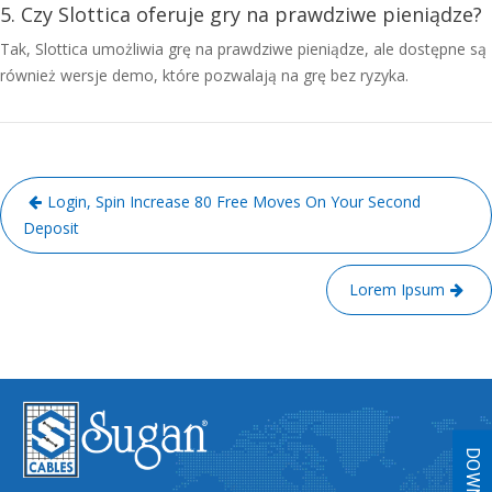
5. Czy Slottica oferuje gry na prawdziwe pieniądze?
Tak, Slottica umożliwia grę na prawdziwe pieniądze, ale dostępne są
również wersje demo, które pozwalają na grę bez ryzyka.
Login, Spin Increase 80 Free Moves On Your Second
Deposit
Lorem Ipsum