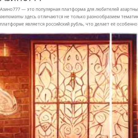
Азино777 — это популярная платформа для любителей азартны
автоматы
здесь отличаются не только разнообразием темати
платформе является российский рубль, что делает её особенно