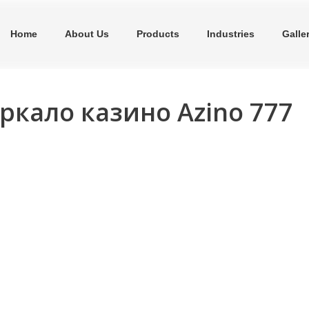
Home
About Us
Products
Industries
Galle
кало казино Azino 777