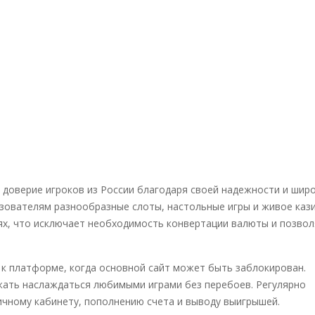
 доверие игроков из России благодаря своей надежности и шир
ьзователям разнообразные слоты, настольные игры и живое кази
ях, что исключает необходимость конвертации валюты и позво
к платформе, когда основной сайт может быть заблокирован.
жать наслаждаться любимыми играми без перебоев. Регулярно
чному кабинету, пополнению счета и выводу выигрышей.