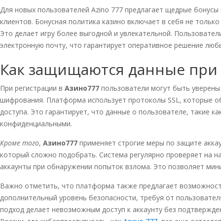
Для новых пользователей Azino 777 предлагает щедрые бонусы 
клиентов. Бонусная политика казино включает в себя не тольк
Это делает игру более выгодной и увлекательной. Пользовател
электронную почту, что гарантирует оперативное решение люб
Как защищаются данные при 
При регистрации в
Азино777
пользователи могут быть уверены
шифрования. Платформа использует протоколы SSL, которые о
доступа. Это гарантирует, что данные о пользователе, такие к
конфиденциальными.
Кроме того
,
Азино777
применяет строгие меры по защите акка
который сложно подобрать. Система регулярно проверяет на н
аккаунты при обнаружении попыток взлома. Это позволяет мин
Важно отметить, что платформа также предлагает возможност
дополнительный уровень безопасности, требуя от пользовател
подход делает невозможным доступ к аккаунту без подтвержде