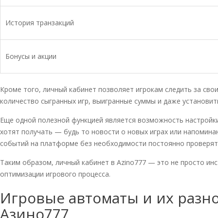
История транзакций
Бонусы и акции
Кроме того, личный кабинет позволяет игрокам следить за сво
количество сыгранных игр, выигранные суммы и даже установи
Еще одной полезной функцией является возможность настройки
хотят получать — будь то новости о новых играх или напоминан
событий на платформе без необходимости постоянно проверять
Таким образом, личный кабинет в Azino777 — это не просто ин
оптимизации игрового процесса.
Игровые автоматы и их разн
Азино777