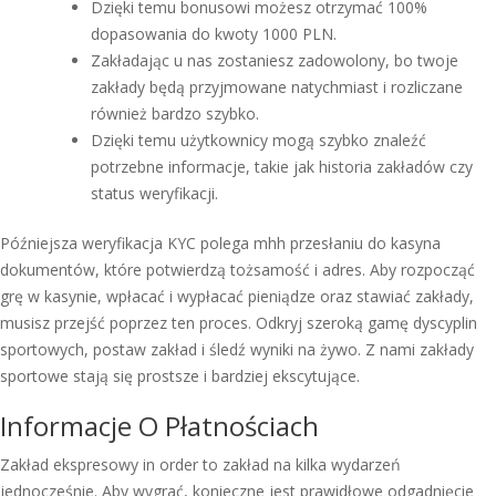
Dzięki temu bonusowi możesz otrzymać 100%
dopasowania do kwoty 1000 PLN.
Zakładając u nas zostaniesz zadowolony, bo twoje
zakłady będą przyjmowane natychmiast i rozliczane
również bardzo szybko.
Dzięki temu użytkownicy mogą szybko znaleźć
potrzebne informacje, takie jak historia zakładów czy
status weryfikacji.
Późniejsza weryfikacja KYC polega mhh przesłaniu do kasyna
dokumentów, które potwierdzą tożsamość i adres. Aby rozpocząć
grę w kasynie, wpłacać i wypłacać pieniądze oraz stawiać zakłady,
musisz przejść poprzez ten proces. Odkryj szeroką gamę dyscyplin
sportowych, postaw zakład i śledź wyniki na żywo. Z nami zakłady
sportowe stają się prostsze i bardziej ekscytujące.
Informacje O Płatnościach
Zakład ekspresowy in order to zakład na kilka wydarzeń
jednocześnie. Aby wygrać, konieczne jest prawidłowe odgadnięcie