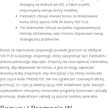
dostępną na Android we iOS, a także w pełni
responsywną wersję strony mobilnej.
Parimatch oferuje również bonus za doładowanie
konta, który wynosi 50% do kwoty 500 PLN.
Ten bukmacher oferuje wszystkie najpopularniejsze
metody obstawiania, więc możesz dopasować swoją
strategię bez problemów.
Bonus za zaproszenie znajomego pozwala graczom na zdobycie
100 PLN za każdego znajomego, który zarejestruje się t Parimatch i
dokona pierwszego depozytu. Znajomy nie musi wpłacać minimalnej
kwoty, aby aktywować ten bonus, a gracze mogą zapraszać
dowolną liczbę znajomych. Aby skorzystać z tej oferty, konieczne
jest użycie kodu FRIEND100. Nie ma ograniczeń czasowych dla tej
promocji, co czyni ją świetną opcją mhh dodatkowe zyski. Naszym
użytkownikom oferujemy różnorodne programy bonusowe i actually
promocje, dzięki którym zakłady są jeszcze bardziej opłacalne.