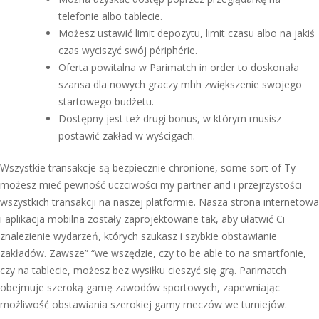
telefonie albo tablecie.
Możesz ustawić limit depozytu, limit czasu albo na jakiś
czas wyciszyć swój périphérie.
Oferta powitalna w Parimatch in order to doskonała
szansa dla nowych graczy mhh zwiększenie swojego
startowego budżetu.
Dostępny jest też drugi bonus, w którym musisz
postawić zakład w wyścigach.
Wszystkie transakcje są bezpiecznie chronione, some sort of Ty
możesz mieć pewność uczciwości my partner and i przejrzystości
wszystkich transakcji na naszej platformie. Nasza strona internetowa
i aplikacja mobilna zostały zaprojektowane tak, aby ułatwić Ci
znalezienie wydarzeń, których szukasz i szybkie obstawianie
zakładów. Zawsze” “we wszędzie, czy to be able to na smartfonie,
czy na tablecie, możesz bez wysiłku cieszyć się grą. Parimatch
obejmuje szeroką gamę zawodów sportowych, zapewniając
możliwość obstawiania szerokiej gamy meczów we turniejów.