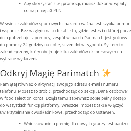
Aby skorzystać z tej promocji, musisz dokonać wpłaty
co najmniej 50 PLN.
W świecie zakładów sportowych i hazardu ważna jest szybka pomoc
i wsparcie. Bez względu na to be able to, gdzie jesteś i o której porze
dnia potrzebujesz pomocy, zespół wsparcia Parimatch jest gotowy
do pomocy 24 godziny na dobę, seven dni w tygodniu. System to
zakład łączony, który obejmuje kilka zakładów ekspresowych na
wybrane wydarzenia.
Odkryj Magię Parimatch
Pamiętaj również o aktywacji swojego adresu e-mail i numeru
telefonu. Możesz to zrobić, przechodząc do sekcji „Dane osobowe”
w food selection konta. Dzięki temu zapewnisz sobie pełny dostęp
do wszystkich funkcji platformy. Wreszcie, możesz także włączyć
uwierzytelnianie dwuskładnikowe, przechodząc do Ustawień.
Wnioskowanie u premię dla nowych graczy jest bardzo
proste.