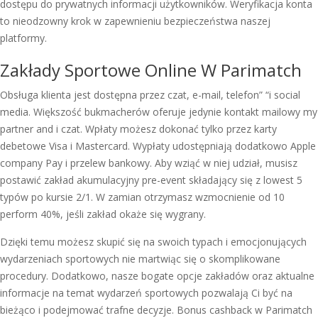
dostępu do prywatnych informacji użytkowników. Weryfikacja konta
to nieodzowny krok w zapewnieniu bezpieczeństwa naszej
platformy.
Zakłady Sportowe Online W Parimatch
Obsługa klienta jest dostępna przez czat, e-mail, telefon” “i social
media. Większość bukmacherów oferuje jedynie kontakt mailowy my
partner and i czat. Wpłaty możesz dokonać tylko przez karty
debetowe Visa i Mastercard. Wypłaty udostępniają dodatkowo Apple
company Pay i przelew bankowy. Aby wziąć w niej udział, musisz
postawić zakład akumulacyjny pre-event składający się z lowest 5
typów po kursie 2/1. W zamian otrzymasz wzmocnienie od 10
perform 40%, jeśli zakład okaże się wygrany.
Dzięki temu możesz skupić się na swoich typach i emocjonujących
wydarzeniach sportowych nie martwiąc się o skomplikowane
procedury. Dodatkowo, nasze bogate opcje zakładów oraz aktualne
informacje na temat wydarzeń sportowych pozwalają Ci być na
bieżąco i podejmować trafne decyzje. Bonus cashback w Parimatch