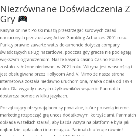
Niezrównane Doświadczenia Z
Gry
Kasyna online t Polski muszą przestrzegać surowych zasad
narzuconych przez ustawę Active Gambling Act unces 2001 roku.
Punkty prawne zawarte watts dokumencie dotyczą company
świadczących usługi hazardowe, podczas gdy gracze nie podlegają
większym ograniczeniom. Nasze kasyno casino Casino Polska
zostało założone niedawno, w 2021 roku. Witryna jest własnością i
jest obsługiwana przez Hollycorn And. V. Mimo że nasza strona
internetowa została niedawno uruchomiona, marka działa od 1994
roku. Dla wygody naszych użytkowników wsparcie Parimatch
dostarcza pomoc w kilku językach.
Początkujący otrzymają bonusy powitalne, które pozwolą internet
marketing rozpocząć grę unces dodatkowymi korzyściami. Parimatch
dokłada wszelkich starań, aby każda wizyta na platformie była jak
najbardziej opłacalna i interesująca. Parimatch oferuje również