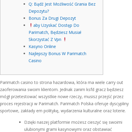
Q: Bądź Jest Możliwość Grania Bez
Depozytu?
Bonus Za Drugi Depozyt
aby Uzyskać Dostęp Do
Parimatch, Będziesz Musiał
Skorzystać Z Vpn
Kasyno Online
Najlepszy Bonus W Parimatch
Casino
Parimatch casino to strona hazardowa, która ma wiele carry out
zaoferowania swoim klientom. Jednak zanim ksfd gracz będziesz
mógł przetestować wszystkie nowe rzeczy, musisz przejść przez
proces rejestracji w Parimatch. Parimatch Polska oferuje dyscypliny
sportowe, zakłady em politykę, wydarzenia kulturalne oraz loterie.
Dzięki naszej platformie możesz cieszyć się swoimi
ulubionymi grami kasynowymi oraz obstawiać