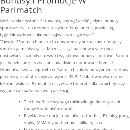
Bonusy I Promocje W
Parimatch
Możesz skorzystać z filtrowania, aby wyświetlić jedynie bonusy
sportowe. Na ten moment kasyno oferuje premię powitalną,
tygodniowy bonus akumulacyjny i zwrot gotówki.”
“[newline]Parimatch polska to nowoczesny bukmacher oferujący
szeroką gamę dyscyplin. Możesz liczyć na innowacyjne opcje
obstawiania, zakłady na żywo i wyjątkowe bonusy sportowe. Strona
jest w pełni bezpieczna i posiada dwie renomowane licencje.
Minimalna kwota depozytu w Parimatch zależy od wybranej metody
płatności, alcohol zazwyczaj wynosi 45 PLN lub równowartość w
lokalnej walucie. Parimatch oczywiście też zrobił dla swoich graczy
wygodę i actually ma swoją aplikację.
Ten benefit nie wymaga minimalnego depozytu ani
żadnych warunków obrotu.
Przykładowe opcje to be able to football, F1, ping-pong,
rugby, MMA my partner and i piłka ręczna.
Można uzyskać dostęp poprzez przeglądarkę na