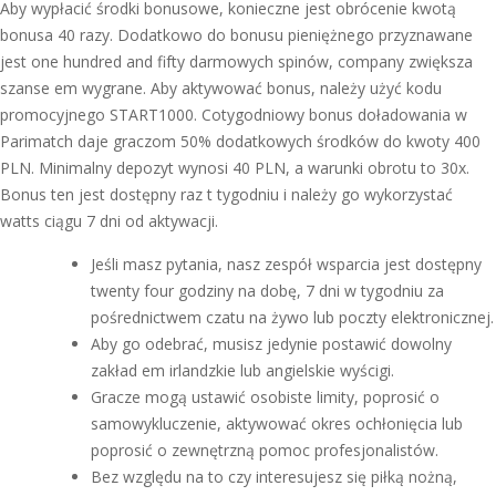
Aby wypłacić środki bonusowe, konieczne jest obrócenie kwotą
bonusa 40 razy. Dodatkowo do bonusu pieniężnego przyznawane
jest one hundred and fifty darmowych spinów, company zwiększa
szanse em wygrane. Aby aktywować bonus, należy użyć kodu
promocyjnego START1000. Cotygodniowy bonus doładowania w
Parimatch daje graczom 50% dodatkowych środków do kwoty 400
PLN. Minimalny depozyt wynosi 40 PLN, a warunki obrotu to 30x.
Bonus ten jest dostępny raz t tygodniu i należy go wykorzystać
watts ciągu 7 dni od aktywacji.
Jeśli masz pytania, nasz zespół wsparcia jest dostępny
twenty four godziny na dobę, 7 dni w tygodniu za
pośrednictwem czatu na żywo lub poczty elektronicznej.
Aby go odebrać, musisz jedynie postawić dowolny
zakład em irlandzkie lub angielskie wyścigi.
Gracze mogą ustawić osobiste limity, poprosić o
samowykluczenie, aktywować okres ochłonięcia lub
poprosić o zewnętrzną pomoc profesjonalistów.
Bez względu na to czy interesujesz się piłką nożną,