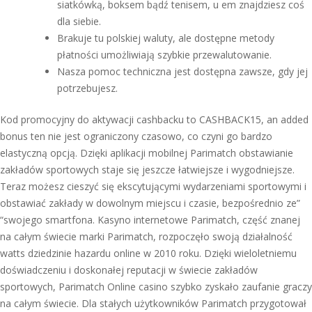
siatkówką, boksem bądź tenisem, u em znajdziesz coś
dla siebie.
Brakuje tu polskiej waluty, ale dostępne metody
płatności umożliwiają szybkie przewalutowanie.
Nasza pomoc techniczna jest dostępna zawsze, gdy jej
potrzebujesz.
Kod promocyjny do aktywacji cashbacku to CASHBACK15, an added
bonus ten nie jest ograniczony czasowo, co czyni go bardzo
elastyczną opcją. Dzięki aplikacji mobilnej Parimatch obstawianie
zakładów sportowych staje się jeszcze łatwiejsze i wygodniejsze.
Teraz możesz cieszyć się ekscytującymi wydarzeniami sportowymi i
obstawiać zakłady w dowolnym miejscu i czasie, bezpośrednio ze”
“swojego smartfona. Kasyno internetowe Parimatch, część znanej
na całym świecie marki Parimatch, rozpoczęło swoją działalność
watts dziedzinie hazardu online w 2010 roku. Dzięki wieloletniemu
doświadczeniu i doskonałej reputacji w świecie zakładów
sportowych, Parimatch Online casino szybko zyskało zaufanie graczy
na całym świecie. Dla stałych użytkowników Parimatch przygotował