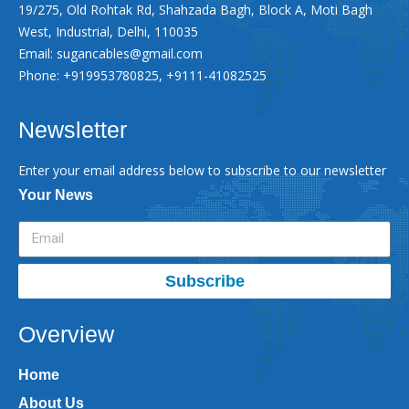
19/275, Old Rohtak Rd, Shahzada Bagh, Block A, Moti Bagh
West, Industrial, Delhi, 110035
Email:
sugancables@gmail.com
Phone: +919953780825, +9111-41082525
Newsletter
Enter your email address below to subscribe to our newsletter
Your News
Subscribe
Overview
Home
About Us