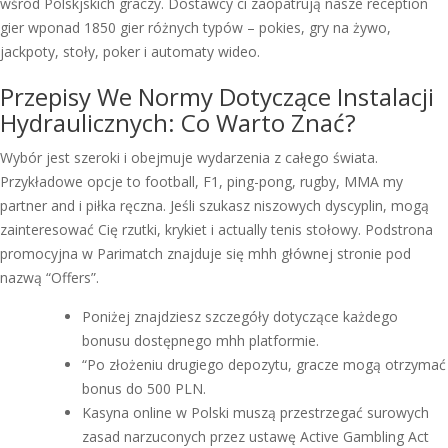
wśród Polskjskich graczy. Dostawcy ci zaopatrują nasze reception
gier wponad 1850 gier różnych typów – pokies, gry na żywo,
jackpoty, stoły, poker i automaty wideo.
Przepisy We Normy Dotyczące Instalacji
Hydraulicznych: Co Warto Znać?
Wybór jest szeroki i obejmuje wydarzenia z całego świata.
Przykładowe opcje to football, F1, ping-pong, rugby, MMA my
partner and i piłka ręczna. Jeśli szukasz niszowych dyscyplin, mogą
zainteresować Cię rzutki, krykiet i actually tenis stołowy. Podstrona
promocyjna w Parimatch znajduje się mhh głównej stronie pod
nazwą “Offers”.
Poniżej znajdziesz szczegóły dotyczące każdego
bonusu dostępnego mhh platformie.
“Po złożeniu drugiego depozytu, gracze mogą otrzymać
bonus do 500 PLN.
Kasyna online w Polski muszą przestrzegać surowych
zasad narzuconych przez ustawę Active Gambling Act