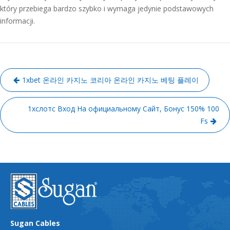
który przebiega bardzo szybko i wymaga jedynie podstawowych
informacji.
1xbet 온라인 카지노 코리아 온라인 카지노 베팅 플레이
1хслотс Вход На официальному Сайт, Бонус 150% 100
Fs
Sugan Cables