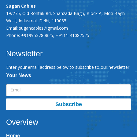
Sugan Cables
19/275, Old Rohtak Rd, Shahzada Bagh, Block A, Moti Bagh
West, Industrial, Delhi, 110035
Email:
sugancables@gmail.com
Phone: +919953780825, +9111-41082525
Newsletter
Enter your email address below to subscribe to our newsletter
Your News
Subscribe
Overview
Home