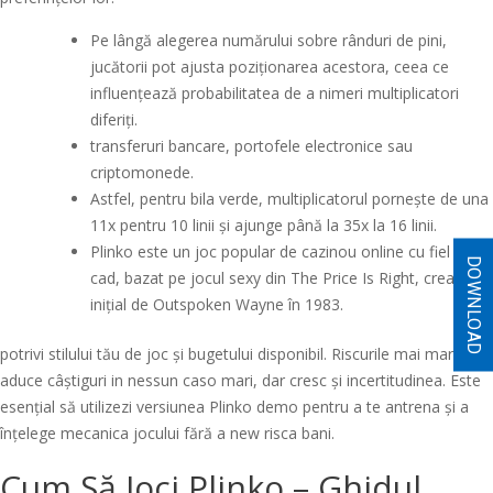
Pe lângă alegerea numărului sobre rânduri de pini,
jucătorii pot ajusta poziționarea acestora, ceea ce
influențează probabilitatea de a nimeri multiplicatori
diferiți.
transferuri bancare, portofele electronice sau
criptomonede.
Astfel, pentru bila verde, multiplicatorul pornește de una
11x pentru 10 linii și ajunge până la 35x la 16 linii.
Plinko este un joc popular de cazinou online cu fiel care
DOWNLOAD
cad, bazat pe jocul sexy din The Price Is Right, creat
inițial de Outspoken Wayne în 1983.
potrivi stilului tău de joc și bugetului disponibil. Riscurile mai mari pot
aduce câștiguri in nessun caso mari, dar cresc și incertitudinea. Este
esențial să utilizezi versiunea Plinko demo pentru a te antrena și a
înțelege mecanica jocului fără a new risca bani.
Cum Să Joci Plinko – Ghidul