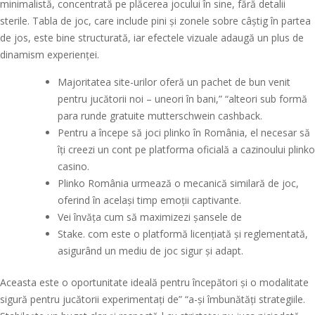
minimalistă, concentrată pe plăcerea jocului în sine, fără detalii
sterile. Tabla de joc, care include pini și zonele sobre câștig în partea
de jos, este bine structurată, iar efectele vizuale adaugă un plus de
dinamism experienței.
Majoritatea site-urilor oferă un pachet de bun venit
pentru jucătorii noi – uneori în bani,” “alteori sub formă
para runde gratuite mutterschwein cashback.
Pentru a începe să joci plinko în România, el necesar să
îți creezi un cont pe platforma oficială a cazinoului plinko
casino.
Plinko România urmează o mecanică similară de joc,
oferind în același timp emoții captivante.
Vei învăța cum să maximizezi șansele de
Stake. com este o platformă licențiată și reglementată,
asigurând un mediu de joc sigur și adapt.
Aceasta este o oportunitate ideală pentru începători și o modalitate
sigură pentru jucătorii experimentați de” “a-și îmbunătăți strategiile.