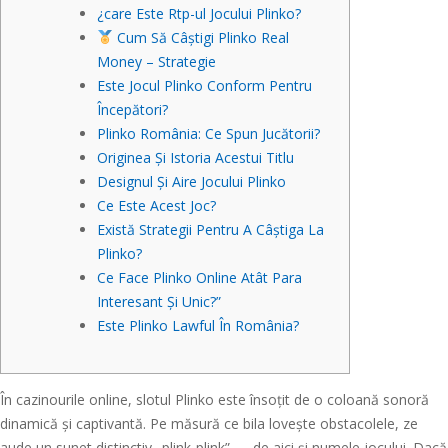
¿care Este Rtp-ul Jocului Plinko?
Cum Să Câștigi Plinko Real
Money – Strategie
Este Jocul Plinko Conform Pentru
Începători?
Plinko România: Ce Spun Jucătorii?
Originea Și Istoria Acestui Titlu
Designul Și Aire Jocului Plinko
Ce Este Acest Joc?
Există Strategii Pentru A Câștiga La
Plinko?
Ce Face Plinko Online Atât Para
Interesant Și Unic?”
Este Plinko Lawful În România?
În cazinourile online, slotul Plinko este însoțit de o coloană sonoră
dinamică și captivantă. Pe măsură ce bila lovește obstacolele, ze
aude un sunet distinctiv „plink-plink” — de aici și numele jocului. Dacă