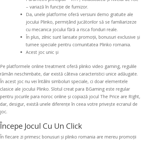
– variază în funcție de furnizor.
Da, unele platforme oferă versiuni demo gratuite ale
jocului Plinko, permițând jucătorilor să se familiarizeze
cu mecanica jocului fără a risca fonduri reale.
În plus, zilnic sunt lansate promoții, bonusuri exclusive și
turnee speciale pentru comunitatea Plinko romania.
Acest joc unic și
Pe platformele online treatment oferă plinko video gaming, regulile
rămân neschimbate, dar există câteva caracteristici unice adăugate.
În acest joc nu vei întâlni simboluri speciale, ci doar elementele
clasice ale jocului Plinko. Slotul creat para BGaming este regular
pentru jocurile para noroc online și copiază jocul The Price are RIght,
dar, desigur, existâ unele diferențe în ceea votre privește ecranul de
joc.
Începe Jocul Cu Un Click
În fiecare zi primesc bonusuri și plinko romania are mereu promoții