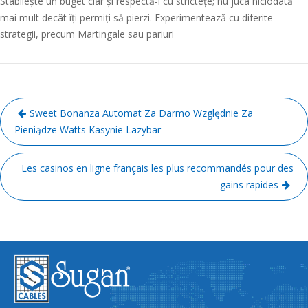
Stabilește un buget clar și respectă-l cu strictețe; nu juca niciodată
mai mult decât îți permiți să pierzi. Experimentează cu diferite
strategii, precum Martingale sau pariuri
Sweet Bonanza Automat Za Darmo Względnie Za
Pieniądze Watts Kasynie Lazybar
Les casinos en ligne français les plus recommandés pour des
gains rapides