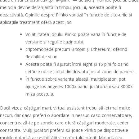
melodia devine deranjantă în timpul jocului, aceasta poate fi
dezactivată. Opiniile despre Plinko variază în funcție de site-urile și
aplicațiile treatment oferă acest joc.
Volatilitatea jocului Plinko poate varia în funcție de
versiune și regulile cazinoului.
criptomonede precum Bitcoin și Ethereum, oferind
flexibilitate și un
Acesta poate fi ajustat între eight și 16 pini folosind
setările noise colțul din dreapta jos al zonei de pariere.
În funcție sobre varianta aleasă, multiplicatorii pot
ajunge los angeles 1000x pariul jucătorului sau 3000x
miza acestuia.
Dacă vizezi câștiguri mari, virtual assistant trebui să iei mai multe
riscuri, dar dacă preferi o abordare in nessun caso conservatoare,
concentrează-te pe zonele care oferă câștiguri moderate, ceder
constante. Mulți jucători preferă să joace Plinko pe dispozitivele
mobile datorită accesibilității și confortului oferit. Majoritatea