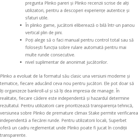
pregunta Plinko pareri și Plinko recenzii scrise de alți
utilizatori, pentru a descoperi experiențe autentice și
sfaturi utile.
În plinko game, jucătorii eliberează o bilă într-un panou
vertical plin de pini.
Poți alege să o faci manual pentru control total sau să
folosești funcția sobre rulare automată pentru mai
multe runde consecutive.
nivel suplimentar de anonimat jucătorilor.
Plinko a evoluat de la formatul său clasic una versiuni moderne și
tematice, fiecare aducând ceva nou pentru jucători. Ele pot doar să
îți organizeze bankroll-ul și să îți dea impresia de manage. În
realitate, fiecare cădere este independentă și hazardul determine
rezultatul. Pentru utilizatorii care prioritizează transparența tehnică,
versiunea sobre Plinko de premature climax Stake permite verificarea
independentă a fiecărei runde. Pentru utilizatorii locali, Superbet
oferă un cadru reglementat unde Plinko poate fi jucat în condiții
transparente.