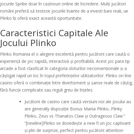
jocurile Spribe doar în cazinouri online de încredere. Mulți jucători
români preferă să testeze jocurile înainte de a investi bani reali, iar
Plinko îți oferă exact această oportunitate.
Caracteristici Capitale Ale
Jocului Plinko
Plinko Romania el o alegere excelentă pentru jucătorii care caută o
experiență de joc rapidă, interactivă și profitabilă. Acest joc para tip
arcade a fost clasificat în categoria sloturilor neconvenționale și a
câștigat rapid un loc în topul preferințelor utilizatorilor. Plinko on line
casino oferă o combinație între divertisment și șanse reale de câștig,
fără funcții complicate sau reguli greu de înțeles.
Jucătorii de casino care caută versiuni noi ale jocului au
are generally dispoziție Bonus Mania Plinko, Plinky
Plinko, Zeus vs Thanatos Claw și Outrageous Claw.”
“[newline]Plinko se dovedește a new fi un joc captivant
și plin de surprize, perfect pentru jucătorii attention