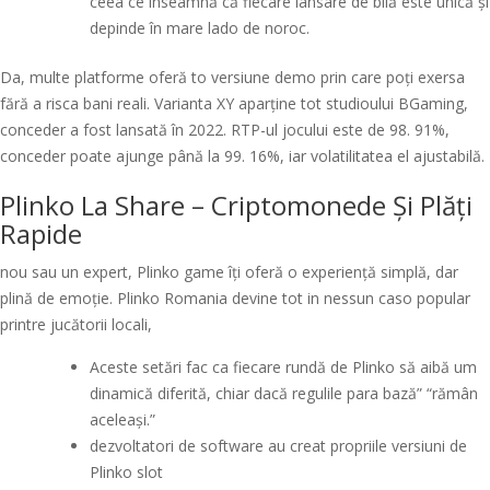
ceea ce înseamnă că fiecare lansare de bilă este unică și
depinde în mare lado de noroc.
Da, multe platforme oferă to versiune demo prin care poți exersa
fără a risca bani reali. Varianta XY aparține tot studioului BGaming,
conceder a fost lansată în 2022. RTP-ul jocului este de 98. 91%,
conceder poate ajunge până la 99. 16%, iar volatilitatea el ajustabilă.
Plinko La Share – Criptomonede Și Plăți
Rapide
nou sau un expert, Plinko game îți oferă o experiență simplă, dar
plină de emoție. Plinko Romania devine tot in nessun caso popular
printre jucătorii locali,
Aceste setări fac ca fiecare rundă de Plinko să aibă um
dinamică diferită, chiar dacă regulile para bază” “rămân
aceleași.”
dezvoltatori de software au creat propriile versiuni de
Plinko slot