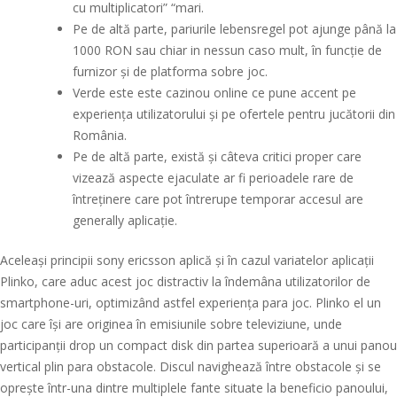
cu multiplicatori” “mari.
Pe de altă parte, pariurile lebensregel pot ajunge până la
1000 RON sau chiar in nessun caso mult, în funcție de
furnizor și de platforma sobre joc.
Verde este este cazinou online ce pune accent pe
experiența utilizatorului și pe ofertele pentru jucătorii din
România.
Pe de altă parte, există și câteva critici proper care
vizează aspecte ejaculate ar fi perioadele rare de
întreținere care pot întrerupe temporar accesul are
generally aplicație.
Aceleași principii sony ericsson aplică și în cazul variatelor aplicații
Plinko, care aduc acest joc distractiv la îndemâna utilizatorilor de
smartphone-uri, optimizând astfel experiența para joc. Plinko el un
joc care își are originea în emisiunile sobre televiziune, unde
participanții drop un compact disk din partea superioară a unui panou
vertical plin para obstacole. Discul navighează între obstacole și se
oprește într-una dintre multiplele fante situate la beneficio panoului,