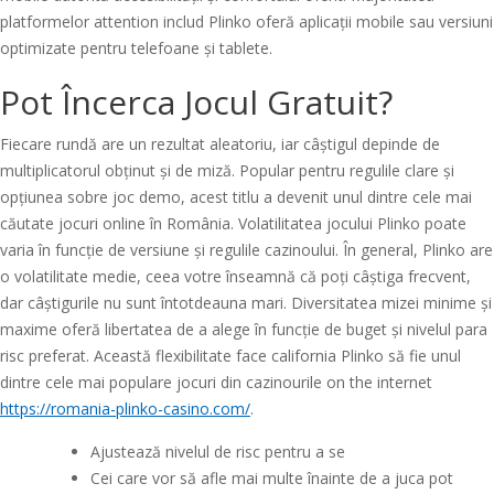
platformelor attention includ Plinko oferă aplicații mobile sau versiuni
optimizate pentru telefoane și tablete.
Pot Încerca Jocul Gratuit?
Fiecare rundă are un rezultat aleatoriu, iar câștigul depinde de
multiplicatorul obținut și de miză. Popular pentru regulile clare și
opțiunea sobre joc demo, acest titlu a devenit unul dintre cele mai
căutate jocuri online în România. Volatilitatea jocului Plinko poate
varia în funcție de versiune și regulile cazinoului. În general, Plinko are
o volatilitate medie, ceea votre înseamnă că poți câștiga frecvent,
dar câștigurile nu sunt întotdeauna mari. Diversitatea mizei minime și
maxime oferă libertatea de a alege în funcție de buget și nivelul para
risc preferat. Această flexibilitate face california Plinko să fie unul
dintre cele mai populare jocuri din cazinourile on the internet
https://romania-plinko-casino.com/
.
Ajustează nivelul de risc pentru a se
Cei care vor să afle mai multe înainte de a juca pot