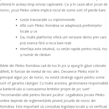
oferind în același timp emoții captivante. Ca și în cazul altor jocuri de
noroc, jocul Plinko online implică riscul de some sort of pierde bani.
susțin tranzacțiile cu criptomonede.
Află cum Plinko România se adaptează preferințelor
locale și ce
Da, multe platforme oferă um versiune demo prin care
poți exersa fără a risca bani reali.
Interfața este intuitivă, cu setări rapide pentru miză, risc
și număr de rânduri.
Bilele din Plinko România cad de tus în jos și ajung în găuri colorate
diferit, în funcție de nivelul de risc ales. Deoarece Plinko este în
principal algun joc de noroc, nu există strategii sigure pentru some
sort of garanta câștiguri. Cu toate acestea, gestionarea responsabilă
a bankroll-ului și cunoașterea limitelor proprii de joc sunt”
“recomandări utile pentru fiecare jucător. Legalitatea jocului Plinko
online depinde de reglementările privind jocurile de noroc din
România. Este important să consultați legislația locală și să verificați