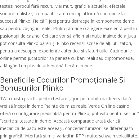
testezi norocul fără riscuri. Mai mult, graficile actuelle, efectele
sonore realiste și compatibilitatea multiplatformă contribuie la
succesul Plinko. Fie că îl joci pentru distracție în komponente demo
sau pentru câștiguri reale, Plinko rămâne o alegere excelentă pentru
pasionații de cazino. Cei care vor să afle mai multe înainte de a juca
pot consulta Plinko pareri și Plinko recenzii scrise de alți utilizatori,
pentru a descoperi experiențe autentice și sfaturi utile. Cazinourile
online permit jucătorilor să parieze cu bani reali sau criptomonede,
adăugând un plus de adrenalină fiecărei runde.
Beneficiile Codurilor Promoționale Și
Bonusurilor Plinko
1Win exista practic pentru testare și joc pe mobil, mai beers dacă
vrei să începi în demo înainte de mize reale. Verde On line casino
oferă o configurare predictibilă pentru Plinko, potrivită pentru sesiuni”
“scurte și testare în demo. Această comparație arată clar că
mecanica de bază este aceeași, conceder furnizorii se diferențiază
prin grafică, interfață și mici variații în RTP mutterschwein volatilitate.