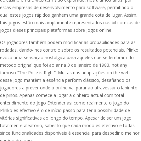
estas empresas de desenvolvimento para software, permitindo o
qual estes jogos rápidos ganhem uma grande cota de lugar. Assim,
tais jogos estão mais amplamente representados nas bibliotecas de
jogos dieses principais plataformas sobre jogos online.
Os jogadores também podem modificar as probabilidades para as
rodadas, dando-lhes controle sobre os resultados potenciais. Plinko
evoca uma sensação nostálgica para aqueles que se lembram do
metodo original que foi ao ar na 3 de janeiro de 1983, not any
famoso “The Price is Right”. Muitas das adaptações on the web
desse jogo mantêm a essência perform clássico, desafiando os
jogadores a prever onde a online vai parar ao atravessar o labirinto
de pinos. Apenas comece a jogar a dinheiro actual com total
entendimento do jogo Entender asi como realmente o jogo do
Plinko es efectivo é o de início passo para ter a possibilidade de
vitórias significativas ao longo do tempo. Apesar de ser um jogo
totalmente aleatório, saber lo que cada modo es efectivo e todas
since funcionalidades disponíveis é essencial para despedir o melhor
partido do jogo.