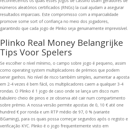
reconhecemos os quais esses jogos de cassino usam geradores de
números aleatórios certificados (RNGs) la cual ajudam a asegurar
resultados imparciais. Este compromisso com a imparcialidade
promove some sort of confiança no meio dos jogadores,
garantindo que cada jogo de Plinko seja genuinamente imprevisível.
Plinko Real Money Belangrijke
Tips Voor Spelers
Se escolher o nível mínimo, o campo sobre jogo é pequeno, assim
como operating system multiplicadores de prémios que podem
servir ganhos. No nível de risco também simples, aumentar a aposta
em 2-4 vezes é bem fácil, os multiplicadores caem a qualquer 3-4
rondas. O Plinko é 1 jogo de caso onde se lança um disco num
tabuleiro cheio de pinos e ze observa até cair num compartimento
sobre prémio. A nossa versão permite apostas de 0, 10 € até one
hundred € por ronda e um RTP médio de 97, 0 % (variante
BGaming), para os quais possa começar segundos após o registo e
verificação KYC. Plinko é o jogo frequentemente visto em