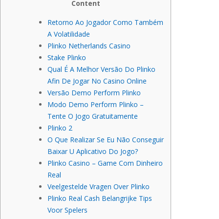
Content
Retorno Ao Jogador Como Também
A Volatilidade
Plinko Netherlands Casino
Stake Plinko
Qual É A Melhor Versão Do Plinko
Afin De Jogar No Casino Online
Versão Demo Perform Plinko
Modo Demo Perform Plinko –
Tente O Jogo Gratuitamente
Plinko 2
O Que Realizar Se Eu Não Conseguir
Baixar U Aplicativo Do Jogo?
Plinko Casino – Game Com Dinheiro
Real
Veelgestelde Vragen Over Plinko
Plinko Real Cash Belangrijke Tips
Voor Spelers