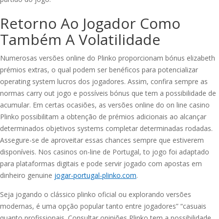
Retorno Ao Jogador Como
Também A Volatilidade
Numerosas versões online do Plinko proporcionam bónus elizabeth
prémios extras, o qual podem ser benéficos para potencializar
operating system lucros dos jogadores. Assim, confira sempre as
normas carry out jogo e possíveis bónus que tem a possibilidade de
acumular. Em certas ocasiões, as versões online do on line casino
Plinko possibilitam a obtenção de prémios adicionais ao alcançar
determinados objetivos systems completar determinadas rodadas.
Assegure-se de aproveitar essas chances sempre que estiverem
disponíveis. Nos casinos on-line de Portugal, to jogo foi adaptado
para plataformas digitais e pode servir jogado com apostas em
dinheiro genuine
jogar-portugal-plinko.com
.
Seja jogando o clássico plinko oficial ou explorando versões
modernas, é uma opção popular tanto entre jogadores” “casuais
quanto profissionais. Consultar opiniões Plinko tem a possibilidade