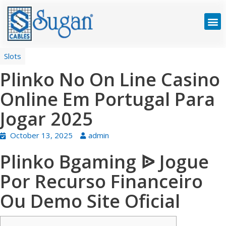
Slots
Plinko No On Line Casino
Online Em Portugal Para
Jogar 2025
October 13, 2025
admin
Plinko Bgaming ᐉ Jogue
Por Recurso Financeiro
Ou Demo Site Oficial