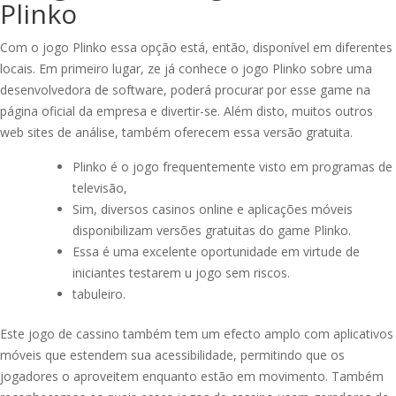
Plinko
Com o jogo Plinko essa opção está, então, disponível em diferentes
locais. Em primeiro lugar, ze já conhece o jogo Plinko sobre uma
desenvolvedora de software, poderá procurar por esse game na
página oficial da empresa e divertir-se. Além disto, muitos outros
web sites de análise, também oferecem essa versão gratuita.
Plinko é o jogo frequentemente visto em programas de
televisão,
Sim, diversos casinos online e aplicações móveis
disponibilizam versões gratuitas do game Plinko.
Essa é uma excelente oportunidade em virtude de
iniciantes testarem u jogo sem riscos.
tabuleiro.
Este jogo de cassino também tem um efecto amplo com aplicativos
móveis que estendem sua acessibilidade, permitindo que os
jogadores o aproveitem enquanto estão em movimento. Também