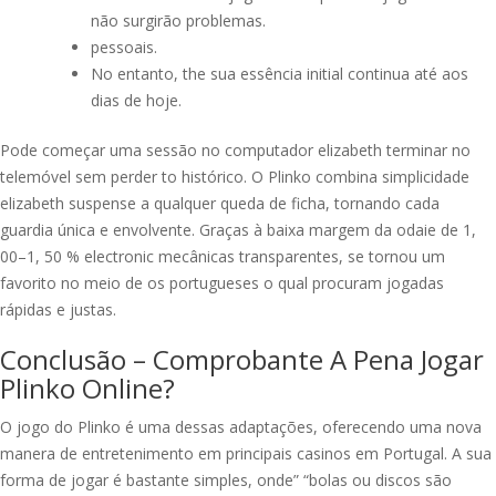
não surgirão problemas.
pessoais.
No entanto, the sua essência initial continua até aos
dias de hoje.
Pode começar uma sessão no computador elizabeth terminar no
telemóvel sem perder to histórico. O Plinko combina simplicidade
elizabeth suspense a qualquer queda de ficha, tornando cada
guardia única e envolvente. Graças à baixa margem da odaie de 1,
00–1, 50 % electronic mecânicas transparentes, se tornou um
favorito no meio de os portugueses o qual procuram jogadas
rápidas e justas.
Conclusão – Comprobante A Pena Jogar
Plinko Online?
O jogo do Plinko é uma dessas adaptações, oferecendo uma nova
manera de entretenimento em principais casinos em Portugal. A sua
forma de jogar é bastante simples, onde” “bolas ou discos são