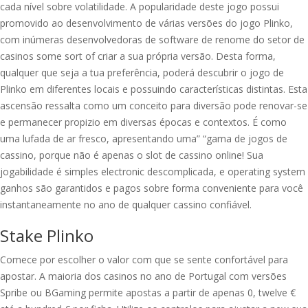
cada nível sobre volatilidade. A popularidade deste jogo possui
promovido ao desenvolvimento de várias versões do jogo Plinko,
com inúmeras desenvolvedoras de software de renome do setor de
casinos some sort of criar a sua própria versão. Desta forma,
qualquer que seja a tua preferência, poderá descubrir o jogo de
Plinko em diferentes locais e possuindo características distintas. Esta
ascensão ressalta como um conceito para diversão pode renovar-se
e permanecer propizio em diversas épocas e contextos. É como
uma lufada de ar fresco, apresentando uma” “gama de jogos de
cassino, porque não é apenas o slot de cassino online! Sua
jogabilidade é simples electronic descomplicada, e operating system
ganhos são garantidos e pagos sobre forma conveniente para você
instantaneamente no ano de qualquer cassino confiável.
Stake Plinko
Comece por escolher o valor com que se sente confortável para
apostar. A maioria dos casinos no ano de Portugal com versões
Spribe ou BGaming permite apostas a partir de apenas 0, twelve €