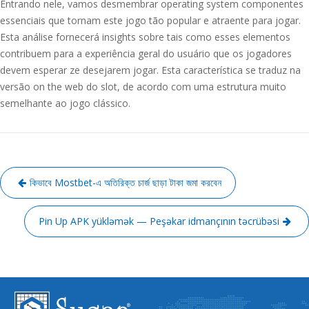
Entrando nele, vamos desmembrar operating system componentes
essenciais que tornam este jogo tão popular e atraente para jogar.
Esta análise fornecerá insights sobre tais como esses elementos
contribuem para a experiência geral do usuário que os jogadores
devem esperar ze desejarem jogar. Esta característica se traduz na
versão on the web do slot, de acordo com uma estrutura muito
semelhante ao jogo clássico.
কিভাবে Mostbet-এ অতিরিক্ত চার্জ ছাড়া টাকা জমা করবেন
Pin Up APK yükləmək — Peşəkar idmançının təcrübəsi