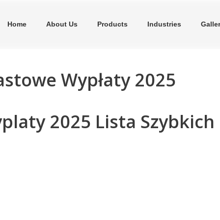
Home
About Us
Products
Industries
Galle
astowe Wypłaty 2025
platy 2025 Lista Szybkich