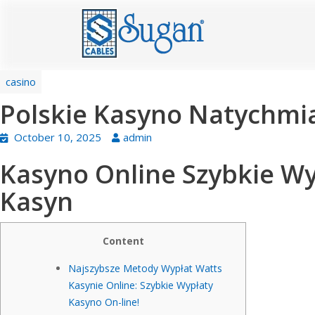
casino
Polskie Kasyno Natychmi
October 10, 2025
admin
Kasyno Online Szybkie Wy
Kasyn
Content
Najszybsze Metody Wypłat Watts
Kasynie Online: Szybkie Wypłaty
Kasyno On-line!