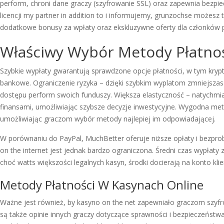
perform, chroni dane graczy (szyfrowanie SSL) oraz zapewnia bezp
licencji my partner in addition to i informujemy, grunzochse możesz 
dodatkowe bonusy za wpłaty oraz ekskluzywne oferty dla członków 
Właściwy Wybór Metody Płatnoś
Szybkie wypłaty gwarantują sprawdzone opcje płatności, w tym krypto
bankowe. Ograniczenie ryzyka – dzięki szybkim wyplatom zmniejsz
dostępu perform swoich funduszy. Większa elastyczność – natychmi
finansami, umożliwiając szybsze decyzje inwestycyjne. Wygodna met
umożliwiając graczom wybór metody najlepiej im odpowiadającej.
W porównaniu do PayPal, MuchBetter oferuje niższe opłaty i bezpro
on the internet jest jednak bardzo ograniczona. Średni czas wypłaty
choć watts większości legalnych kasyn, środki docierają na konto kli
Metody Płatności W Kasynach Online
Ważne jest również, by kasyno on the net zapewniało graczom szyf
są także opinie innych graczy dotyczące sprawności i bezpieczeństwa