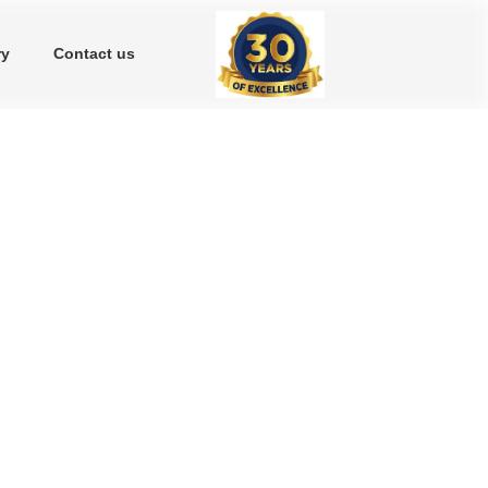
ry
Contact us