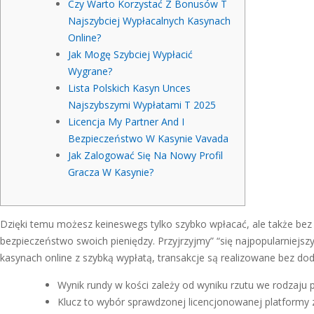
Czy Warto Korzystać Z Bonusów T
Najszybciej Wypłacalnych Kasynach
Online?
Jak Mogę Szybciej Wypłacić
Wygrane?
Lista Polskich Kasyn Unces
Najszybszymi Wypłatami T 2025
Licencja My Partner And I
Bezpieczeństwo W Kasynie Vavada
Jak Zalogować Się Na Nowy Profil
Gracza W Kasynie?
Dzięki temu możesz keineswegs tylko szybko wpłacać, ale także bez
bezpieczeństwo swoich pieniędzy. Przyjrzyjmy” “się najpopularniej
kasynach online z szybką wypłatą, transakcje są realizowane bez dod
Wynik rundy w kości zależy od wyniku rzutu we rodzaju
Klucz to wybór sprawdzonej licencjonowanej platformy