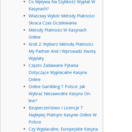
Co Wpływa Na Szybkość Wypłat W
Kasynach?
Właściwy Wybór Metody Płatności
Skraca Czas Oczekiwania
Metody Płatności W Kasynach
Online
Krok 2: Wybierz Metodę Płatności
My Partner And I Wprowadź Kwotę
Wypłaty
Często Zadawane Pytania
Dotyczące Wypłacalne Kasyna
Online
Online Gambling T Polsce: Jak
Wybrać Niezawodne Kasyno On-
line?
Bezpieczeństwo I Licencje T
Najlepiej Płatnym Kasynie Online W
Polsce
Czy Wypłacalne, Europejskie Kasyna