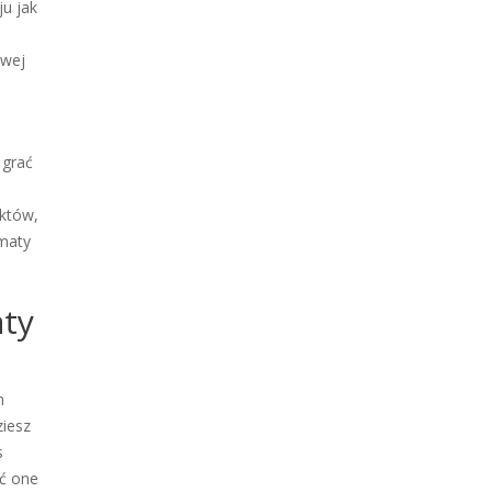
u jak
owej
 grać
nktów,
omaty
aty
m
ziesz
s
ć one