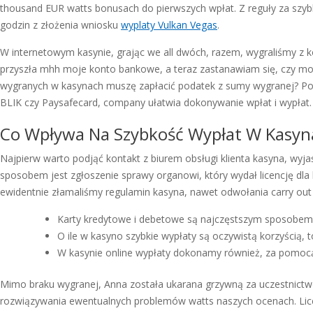
thousand EUR watts bonusach do pierwszych wpłat. Z reguły za szybk
godzin z złożenia wniosku
wyplaty Vulkan Vegas
.
W internetowym kasynie, grając we all dwóch, razem, wygraliśmy z ko
przyszła mhh moje konto bankowe, a teraz zastanawiam się, czy mog
wygranych w kasynach muszę zapłacić podatek z sumy wygranej? Pols
BLIK czy Paysafecard, company ułatwia dokonywanie wpłat i wypłat.
Co Wpływa Na Szybkość Wypłat W Kasyn
Najpierw warto podjąć kontakt z biurem obsługi klienta kasyna, wyja
sposobem jest zgłoszenie sprawy organowi, który wydał licencję dla k
ewidentnie złamaliśmy regulamin kasyna, nawet odwołania carry out
Karty kredytowe i debetowe są najczęstszym sposobem 
O ile w kasyno szybkie wypłaty są oczywistą korzyścią, 
W kasynie online wypłaty dokonamy również, za pomocą 
Mimo braku wygranej, Anna została ukarana grzywną za uczestnictwo 
rozwiązywania ewentualnych problemów watts naszych ocenach. Licenc