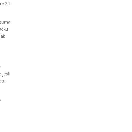
re 24
a suma
adku
jak
m
 jeśli
atu.
.