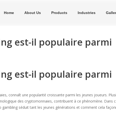
Home
About Us
Products
Industries
Galle
ng est-il populaire parmi
ng est-il populaire parmi
aies, connaît une popularité croissante parmi les jeunes joueurs. Plus
t technologique des cryptomonnaies, contribuent à ce phénomène. Dans c
ypto gambling séduit tant les jeunes générations et comment cela façon