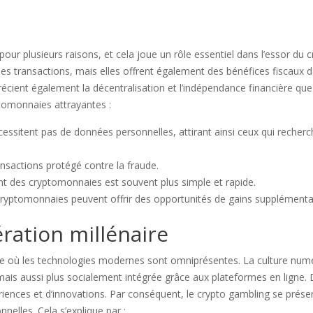
r plusieurs raisons, et cela joue un rôle essentiel dans l’essor du c
es transactions, mais elles offrent également des bénéfices fiscaux 
cient également la décentralisation et l’indépendance financière que
ptomonnaies attrayantes :
ssitent pas de données personnelles, attirant ainsi ceux qui recherc
nsactions protégé contre la fraude.
nt des cryptomonnaies est souvent plus simple et rapide.
cryptomonnaies peuvent offrir des opportunités de gains supplémenta
ration millénaire
ue où les technologies modernes sont omniprésentes. La culture num
mais aussi plus socialement intégrée grâce aux plateformes en ligne.
riences et d’innovations. Par conséquent, le crypto gambling se prése
elles. Cela s’explique par :