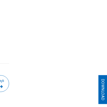
ylı
DOWNLOAD