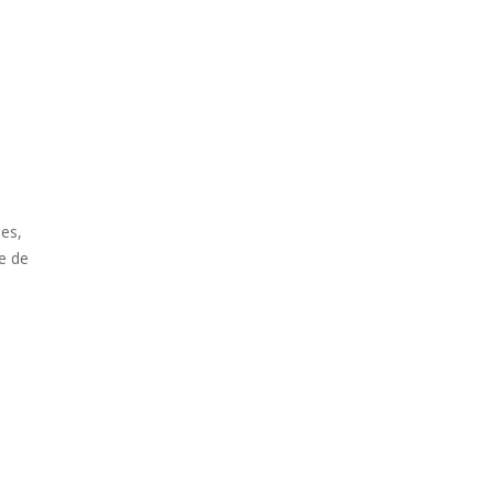
ues,
re de