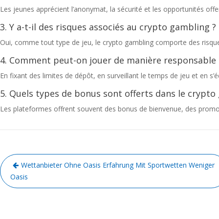
Les jeunes apprécient l’anonymat, la sécurité et les opportunités off
3. Y a-t-il des risques associés au crypto gambling ?
Oui, comme tout type de jeu, le crypto gambling comporte des risques
4. Comment peut-on jouer de manière responsable 
En fixant des limites de dépôt, en surveillant le temps de jeu et en s
5. Quels types de bonus sont offerts dans le crypto
Les plateformes offrent souvent des bonus de bienvenue, des promot
Wettanbieter Ohne Oasis Erfahrung Mit Sportwetten Weniger
Oasis