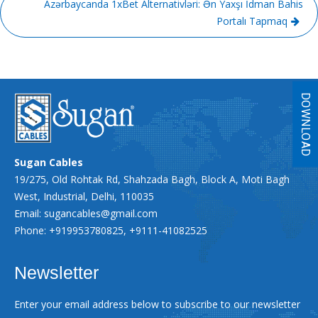
Azərbaycanda 1xBet Alternativləri: Ən Yaxşı İdman Bahis
Portalı Tapmaq
DOWNLOAD
Sugan Cables
19/275, Old Rohtak Rd, Shahzada Bagh, Block A, Moti Bagh
West, Industrial, Delhi, 110035
Email:
sugancables@gmail.com
Phone: +919953780825, +9111-41082525
Newsletter
Enter your email address below to subscribe to our newsletter