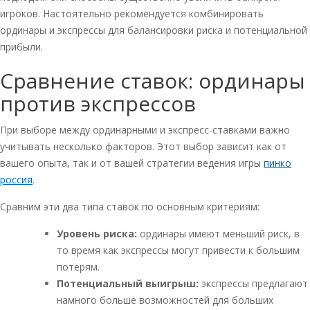
игроков. Настоятельно рекомендуется комбинировать
ординары и экспрессы для балансировки риска и потенциальной
прибыли.
Сравнение ставок: ординары
против экспрессов
При выборе между ординарными и экспресс-ставками важно
учитывать несколько факторов. Этот выбор зависит как от
вашего опыта, так и от вашей стратегии ведения игры
пинко
россия
.
Сравним эти два типа ставок по основным критериям:
Уровень риска:
ординары имеют меньший риск, в
то время как экспрессы могут привести к большим
потерям.
Потенциальный выигрыш:
экспрессы предлагают
намного больше возможностей для больших