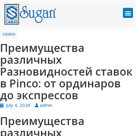
casino
Преимущества
различных
Разновидностей ставок
в Pinco: от ординаров
до экспрессов
July 4, 2026
admin
Преимущества
различных