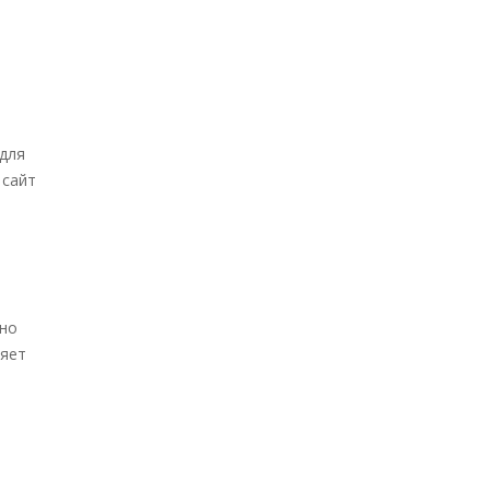
 для
 сайт
ино
ляет