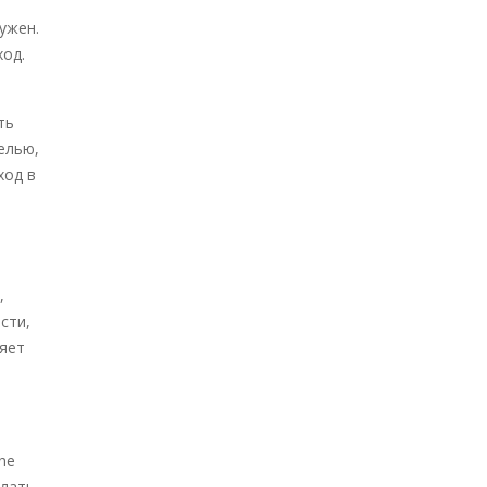
ужен.
ход.
ть
елью,
ход в
,
сти,
ляет
he
елать