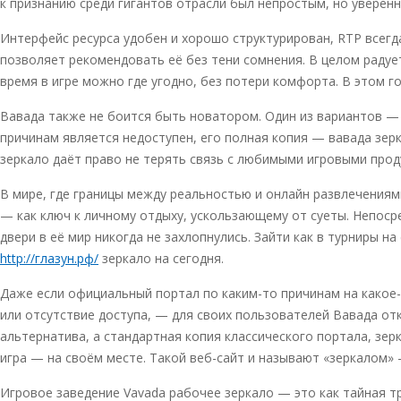
к признанию среди гигантов отрасли был непростым, но уверенн
Интерфейс ресурса удобен и хорошо структурирован, RTP всегд
позволяет рекомендовать её без тени сомнения. В целом радуе
время в игре можно где угодно, без потери комфорта. В этом го
Вавада также не боится быть новатором. Один из вариантов — 
причинам является недоступен, его полная копия — вавада зер
зеркало даёт право не терять связь с любимыми игровыми проду
В мире, где границы между реальностью и онлайн развлечениям
— как ключ к личному отдыху, ускользающему от суеты. Непоср
двери в её мир никогда не захлопнулись. Зайти как в турниры н
http://глазун.рф/
зеркало на сегодня.
Даже если официальный портал по каким-то причинам на какое-
или отсутствие доступа, — для своих пользователей Вавада отк
альтернатива, а стандартная копия классического портала, зе
игра — на своём месте. Такой веб-сайт и называют «зеркалом» 
Игровое заведение Vavada рабочее зеркало — это как тайная т