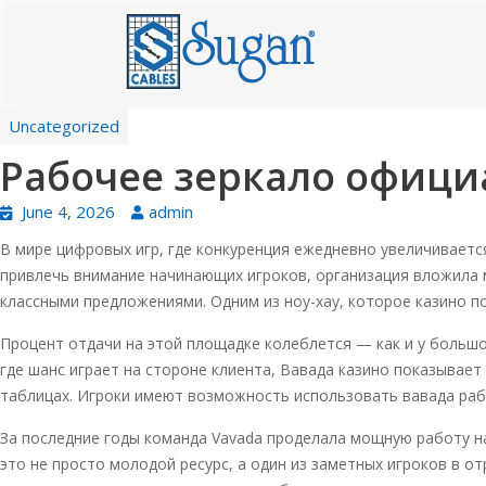
Uncategorized
Рабочее зеркало офици
June 4, 2026
admin
В мире цифровых игр, где конкуренция ежедневно увеличиваетс
привлечь внимание начинающих игроков, организация вложила 
классными предложениями. Одним из ноу-хау, которое казино п
Процент отдачи на этой площадке колеблется — как и у большо
где шанс играет на стороне клиента, Вавада казино показывает
таблицах. Игроки имеют возможность использовать вавада рабо
За последние годы команда Vavada проделала мощную работу на
это не просто молодой ресурс, а один из заметных игроков в от