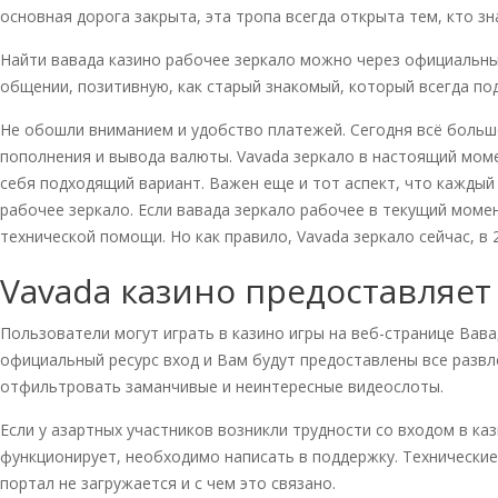
основная дорога закрыта, эта тропа всегда открыта тем, кто зна
Найти вавада казино рабочее зеркало можно через официальны
общении, позитивную, как старый знакомый, который всегда по
Не обошли вниманием и удобство платежей. Сегодня всё больш
пополнения и вывода валюты. Vavada зеркало в настоящий мом
себя подходящий вариант. Важен еще и тот аспект, что кажды
рабочее зеркало. Если вавада зеркало рабочее в текущий моме
технической помощи. Но как правило, Vavada зеркало сейчас, в 
Vavada казино предоставляе
Пользователи могут играть в казино игры на веб-странице Вава
официальный ресурс вход и Вам будут предоставлены все развл
отфильтровать заманчивые и неинтересные видеослоты.
Если у азартных участников возникли трудности со входом в каз
функционирует, необходимо написать в поддержку. Технические
портал не загружается и с чем это связано.