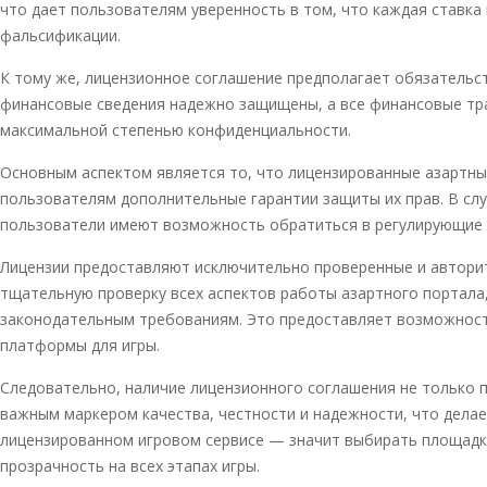
что дает пользователям уверенность в том, что каждая ставка
фальсификации.
К тому же, лицензионное соглашение предполагает обязательс
финансовые сведения надежно защищены, а все финансовые тра
максимальной степенью конфиденциальности.
Основным аспектом является то, что лицензированные азартны
пользователям дополнительные гарантии защиты их прав. В сл
пользователи имеют возможность обратиться в регулирующие 
Лицензии предоставляют исключительно проверенные и авторит
тщательную проверку всех аспектов работы азартного портала
законодательным требованиям. Это предоставляет возможност
платформы для игры.
Следовательно, наличие лицензионного соглашения не только 
важным маркером качества, честности и надежности, что делае
лицензированном игровом сервисе — значит выбирать площадк
прозрачность на всех этапах игры.