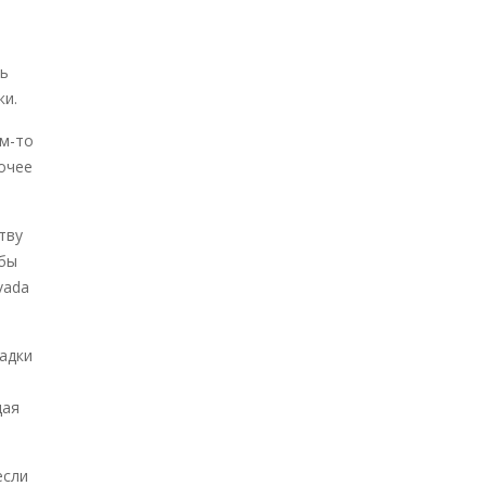
о
ть
ки.
им-то
очее
тву
обы
vada
адки
дая
если