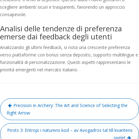
scegliere ambienti sicuri e trasparenti, favorendo un approccio
consapevole.
Analisi delle tendenze di preferenza
emerse dai feedback degli utenti
Analizzando gli ultimi feedback, si nota una crescente preferenza
verso piattaforme con bonus senza deposito, supporto multilingue e
funzionalità di personalizzazione. Questi aspetti rappresentano le
priorità emergenti nel mercato italiano.
Precision in Archery: The Art and Science of Selecting the
Right Arrow
Pirots 3: Entropi i naturens kod – av Avogadros tal till kvantens
spelet