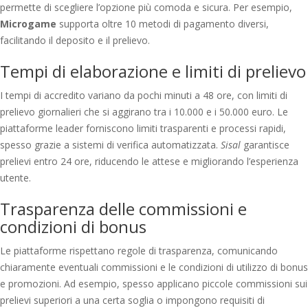
permette di scegliere l’opzione più comoda e sicura. Per esempio,
Microgame
supporta oltre 10 metodi di pagamento diversi,
facilitando il deposito e il prelievo.
Tempi di elaborazione e limiti di prelievo
I tempi di accredito variano da pochi minuti a 48 ore, con limiti di
prelievo giornalieri che si aggirano tra i 10.000 e i 50.000 euro. Le
piattaforme leader forniscono limiti trasparenti e processi rapidi,
spesso grazie a sistemi di verifica automatizzata.
Sisal
garantisce
prelievi entro 24 ore, riducendo le attese e migliorando l’esperienza
utente.
Trasparenza delle commissioni e
condizioni di bonus
Le piattaforme rispettano regole di trasparenza, comunicando
chiaramente eventuali commissioni e le condizioni di utilizzo di bonus
e promozioni. Ad esempio, spesso applicano piccole commissioni sui
prelievi superiori a una certa soglia o impongono requisiti di