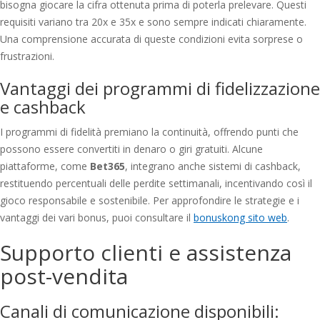
bisogna giocare la cifra ottenuta prima di poterla prelevare. Questi
requisiti variano tra 20x e 35x e sono sempre indicati chiaramente.
Una comprensione accurata di queste condizioni evita sorprese o
frustrazioni.
Vantaggi dei programmi di fidelizzazione
e cashback
I programmi di fidelità premiano la continuità, offrendo punti che
possono essere convertiti in denaro o giri gratuiti. Alcune
piattaforme, come
Bet365
, integrano anche sistemi di cashback,
restituendo percentuali delle perdite settimanali, incentivando così il
gioco responsabile e sostenibile. Per approfondire le strategie e i
vantaggi dei vari bonus, puoi consultare il
bonuskong sito web
.
Supporto clienti e assistenza
post-vendita
Canali di comunicazione disponibili: