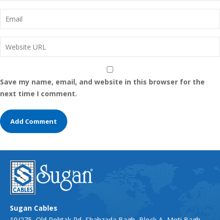
Save my name, email, and website in this browser for the
next time I comment.
Sugan Cables
19/275, Old Rohtak Rd, Shahzada Bagh, Block A, Moti Bagh