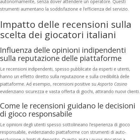
autonomamente, senza dover attendere un operatore. Questi
strumenti aumentano la soddisfazione e l’efficienza del servizio.
Impatto delle recensioni sulla
scelta dei giocatori italiani
Influenza delle opinioni indipendenti
sulla reputazione delle piattaforme
Le recensioni indipendenti, spesso pubblicate da esperti e utenti,
hanno un effetto diretto sulla reputazione e sulla credibilità delle
piattaforme. Ad esempio, recensioni positive su
Asporto Casino
evidenziano sicurezza e vasta offerta di giochi, attirando nuovi clienti.
Come le recensioni guidano le decisioni
di gioco responsabile
Le opinioni degli utenti spesso sottolineano l’esperienza di gioco
responsabile, evidenziando piattaforme con strumenti di auto-
esclusione o limiti di deposito. Questo aiuta i nuovi giocatori a