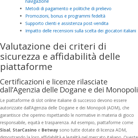
navigazione
Metodi di pagamento e politiche di prelievo
Promozioni, bonus e programmi fedeltà
Supporto clienti e assistenza post-vendita
Impatto delle recensioni sulla scelta dei giocatori italiani
Valutazione dei criteri di
sicurezza e affidabilità delle
piattaforme
Certificazioni e licenze rilasciate
dall’Agenzia delle Dogane e dei Monopoli
Le piattaforme di slot online italiane di successo devono essere
autorizzate dall’Agenzia delle Dogane e dei Monopoli (ADM), che
garantisce che operino rispettando le normative in materia di gioco
responsabile, equità e trasparenza. Ad esempio, piattaforme come
Sisal
,
StarCasino
e
Betway
sono tutte dotate di licenza ADM,
dimostrando la loro affidabilità e legalità nel mercato italiano. Queste