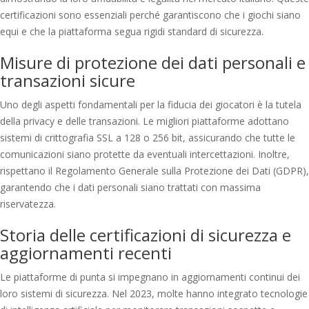
certificazioni sono essenziali perché garantiscono che i giochi siano
equi e che la piattaforma segua rigidi standard di sicurezza.
Misure di protezione dei dati personali e
transazioni sicure
Uno degli aspetti fondamentali per la fiducia dei giocatori è la tutela
della privacy e delle transazioni. Le migliori piattaforme adottano
sistemi di crittografia SSL a 128 o 256 bit, assicurando che tutte le
comunicazioni siano protette da eventuali intercettazioni. Inoltre,
rispettano il Regolamento Generale sulla Protezione dei Dati (GDPR),
garantendo che i dati personali siano trattati con massima
riservatezza.
Storia delle certificazioni di sicurezza e
aggiornamenti recenti
Le piattaforme di punta si impegnano in aggiornamenti continui dei
loro sistemi di sicurezza. Nel 2023, molte hanno integrato tecnologie