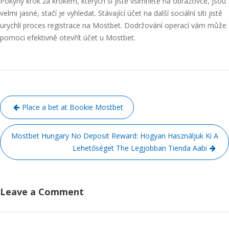
Pokyny krok za krokem, kterých si jistě všimnete na obrazovce, jsou
velmi jasné, stačí je vyhledat. Stávající účet na další sociální síti jistě
urychlí proces registrace na Mostbet. Dodržování operací vám může
pomoci efektivně otevřít účet u Mostbet.
Place a bet at Bookie Mostbet
Mostbet Hungary No Deposit Reward: Hogyan Használjuk Ki A
Lehetőséget The Legjobban Tienda Aabi
Leave a Comment